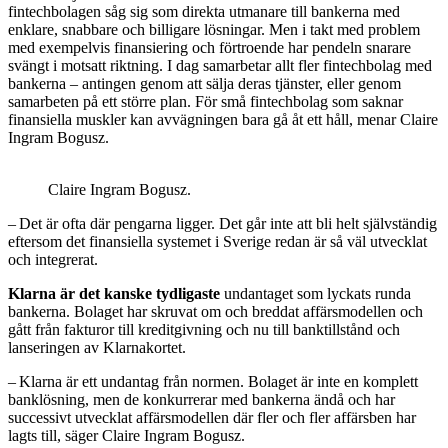
fintechbolagen såg sig som direkta utmanare till bankerna med
enklare, snabbare och billigare lösningar. Men i takt med problem
med exempelvis finansiering och förtroende­ har pendeln snarare
svängt i motsatt riktning. I dag samarbetar allt fler fintechbolag med
bankerna – antingen genom att sälja deras tjänster, eller genom
samarbeten på ett större plan. För små fintechbolag som saknar
finansiella muskler kan avvägningen bara gå åt ett håll, menar Claire
Ingram Bogusz.
Claire Ingram Bogusz.
– Det är ofta där pengarna ligger. Det går inte att bli helt självständig
eftersom det finansiella systemet i Sverige redan är så väl utvecklat
och integrerat.
Klarna är det kanske tydligaste
undantaget som lyckats runda
bankerna. Bolaget har skruvat om och breddat affärs­modellen och
gått från fakturor till kreditgivning och nu till banktillstånd och
lanseringen av Klarnakortet.
– Klarna är ett undantag från normen. Bolaget är inte en komplett
banklösning, men de konkurrerar med bankerna ändå och har
successivt utvecklat affärs­modellen där fler och fler affärsben har
lagts till, säger Claire Ingram Bogusz.