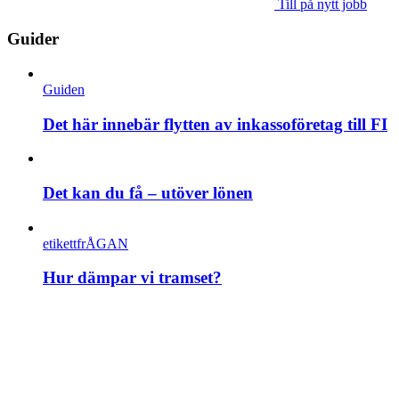
Till på nytt jobb
Guider
Guiden
Det här innebär flytten av inkassoföretag till FI
Det kan du få – utöver lönen
etikettfrÅGAN
Hur dämpar vi tramset?