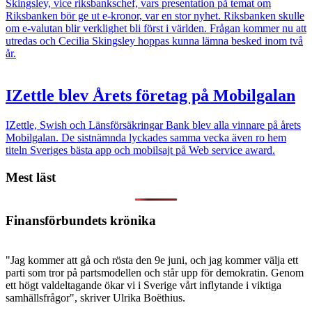
Skingsley, vice riksbankschef, vars presentation på temat om
Riksbanken bör ge ut e-kronor, var en stor nyhet. Riksbanken skulle
om e-valutan blir verklighet bli först i världen. Frågan kommer nu att
utredas och Cecilia Skingsley hoppas kunna lämna besked inom två
år.
IZettle blev Årets företag på Mobilgalan
IZettle, Swish och Länsförsäkringar Bank blev alla vinnare på årets
Mobilgalan. De sistnämnda lyckades samma vecka även ro hem
titeln Sveriges bästa app och mobilsajt på Web service award.
Mest läst
Finansförbundets krönika
"Jag kommer att gå och rösta den 9e juni, och jag kommer välja ett
parti som tror på partsmodellen och står upp för demokratin. Genom
ett högt valdeltagande ökar vi i Sverige vårt inflytande i viktiga
samhällsfrågor", skriver Ulrika Boëthius.