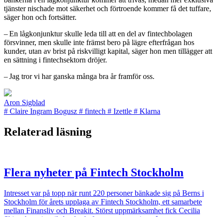
tjänster nischade mot säkerhet och förtroende kommer få det tuffare,
säger hon och fortsätter.
– En lågkonjunktur skulle leda till att en del av fintechbolagen
försvinner, men skulle inte främst bero på lägre efterfrågan hos
kunder, utan av brist på riskvilligt kapital, säger hon men tillägger att
en sättning i fintechsektorn dröjer.
– Jag tror vi har ganska många bra år framför oss.
Aron Sigblad
#
Claire Ingram Bogusz
#
fintech
#
Izettle
#
Klarna
Relaterad läsning
Flera nyheter på Fintech Stockholm
Intresset var på topp när runt 220 personer bänkade sig på Berns i
Stockholm för årets upplaga av Fintech Stockholm, ett samarbete
mellan Finansliv och Breakit. Störst uppmärksamhet fick Cecilia