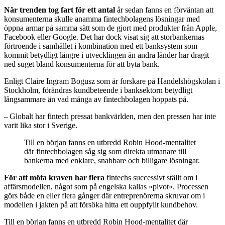
När trenden tog fart för ett antal
år sedan fanns en förväntan att
konsumenterna skulle anamma fintechbolagens lösningar med
öppna armar på samma sätt som de gjort med produkter från Apple,
Facebook eller Google. Det har dock visat sig att storbankernas
förtroende i samhället i kombination med ett banksystem som
kommit betydligt längre i utvecklingen än andra länder har dragit
ned suget bland konsumenterna för att byta bank.
Enligt Claire Ingram Bogusz som är forskare på Handelshögskolan i
Stockholm, förändras kundbeteende i banksektorn betydligt
långsammare än vad många av fintech­bolagen hoppats på.
– Globalt har fintech pressat bankvärlden, men den pressen har inte
varit lika stor i Sverige.
Till en början fanns en utbredd Robin Hood-mentalitet
där fintechbolagen såg sig som direkta utmanare till
bankerna med enklare, snabbare och billigare lösningar.
För att möta kraven har flera
fintechs successivt ställt om i
affärsmodellen, något som på engelska kallas »pivot«. Processen
görs både en eller flera gånger där entreprenörerna skruvar om i
modellen i jakten på att försöka hitta ett ouppfyllt kundbehov.
Till en början fanns en utbredd Robin Hood-mentalitet där