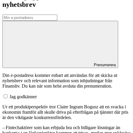
nyhetsbrev
Prenumerera
Din e-postadress kommer enbart att användas för att skicka ut
nyhetsbrev och relevant information som inbjudningar från
Finansliv. Du kan när som helst avsluta din prenumeration.
Jag godkänner
Ur ett produktperspektiv tror Claire Ingram Bogusz att en svacka i
ekonomin framför allt skulle driva på efterfrågan på tjänster där pris
är den viktigaste konkurrensfördelen.
– Fintechaktörer som kan erbjuda bra och billigare lösningar än
bankerna i en lågkonjunktur kommer att trivas, medan mer exklusiva