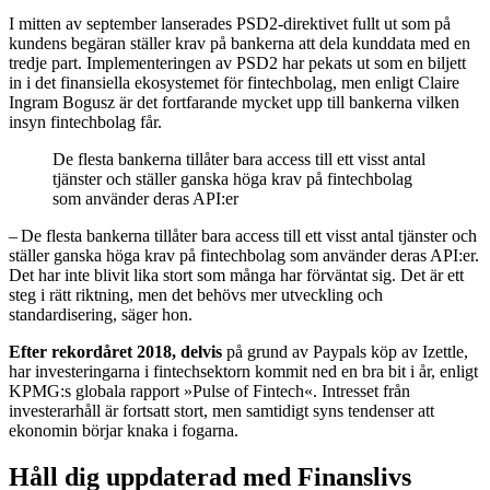
I mitten av september lanserades PSD2-direktivet fullt ut som på
kundens begäran ställer krav på bankerna att dela kunddata med en
tredje part. Implementeringen av PSD2 har pekats ut som en biljett
in i det finansiella ekosystemet för fintechbolag, men enligt Claire
Ingram Bogusz är det fortfarande mycket upp till bankerna vilken
insyn fintechbolag får.
De flesta bankerna tillåter bara access till ett visst antal
tjänster och ställer ganska höga krav på fintechbolag
som använder deras API:er
– De flesta bankerna tillåter bara access till ett visst antal tjänster och
ställer ganska höga krav på fintechbolag som använder deras API:er.
Det har inte blivit lika stort som många har förväntat sig. Det är ett
steg i rätt riktning, men det behövs mer utveckling och
standardisering, säger hon.
Efter rekordåret 2018, delvis
på grund av Paypals köp av Izettle,
har investeringarna i fintechsektorn kommit ned en bra bit i år, enligt
KPMG:s globala rapport »Pulse of Fintech«. Intresset från
investerarhåll är fortsatt stort, men samtidigt syns tendenser att
ekonomin börjar knaka i fogarna.
Håll dig uppdaterad med Finanslivs