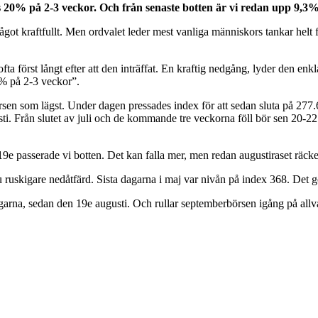
us 20% på 2-3 veckor. Och från senaste botten är vi redan upp 9,3
något kraftfullt. Men ordvalet leder mest vanliga människors tankar helt
först långt efter att den inträffat. En kraftig nedgång, lyder den enkla
0% på 2-3 veckor”.
som lägst. Under dagen pressades index för att sedan sluta på 277.68. R
usti. Från slutet av juli och de kommande tre veckorna föll bör sen 20-22
9e passerade vi botten. Det kan falla mer, men redan augustiraset räcke
ruskigare nedåtfärd. Sista dagarna i maj var nivån på index 368. Det gö
agarna, sedan den 19e augusti. Och rullar septemberbörsen igång på allv