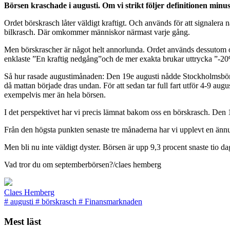
Börsen kraschade i augusti. Om vi strikt följer definitionen min
Ordet börskrasch låter väldigt kraftigt. Och används för att signalera 
bilkrasch. Där omkommer människor närmast varje gång.
Men börskrascher är något helt annorlunda. Ordet används dessutom ofta 
enklaste ”En kraftig nedgång”och de mer exakta brukar uttrycka ”-2
Så hur rasade augustimånaden: Den 19e augusti nådde Stockholmsbörsen 
då mattan började dras undan. För att sedan tar full fart utför 4-9 aug
exempelvis mer än hela börsen.
I det perspektivet har vi precis lämnat bakom oss en börskrasch. Den 1
Från den högsta punkten senaste tre månaderna har vi upplevt en ännu 
Men bli nu inte väldigt dyster. Börsen är upp 9,3 procent snaste tio d
Vad tror du om septemberbörsen?/claes hemberg
Claes Hemberg
#
augusti
#
börskrasch
#
Finansmarknaden
Mest läst