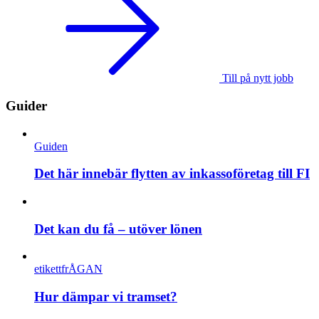
Till på nytt jobb
Guider
Guiden
Det här innebär flytten av inkassoföretag till FI
Det kan du få – utöver lönen
etikettfrÅGAN
Hur dämpar vi tramset?