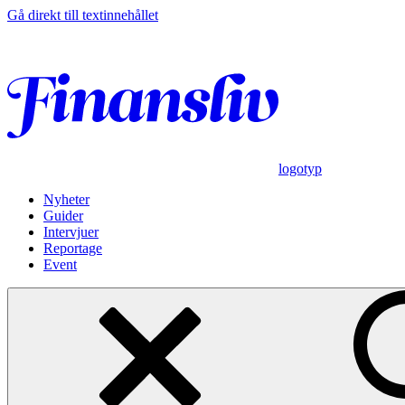
Gå direkt till textinnehållet
logotyp
Nyheter
Guider
Intervjuer
Reportage
Event