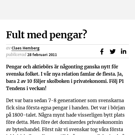
Fult med pengar?
av
Claes Hemberg
Dela på Faceb
Dela på T
Dela
publicerad
28 februari 2011
Pengar och aktiebörs är någonting ganska nytt för
svenska folket. I vår nya
relation famlar de flesta. Ja,
bara 2 av 10 följer skolboken i privatekonomi. Följ P1
Tendens i veckan!
Det var bara sedan 7-8 generationer som svenskarna
fick sina första egna pengar i handen. Det var i början
på 1800-talet. Några mynt hade visserligen bytt plats
före detta. Men före det dominerdes privatekonomin
av byteshandel. Först när vi svenskar tog våra första