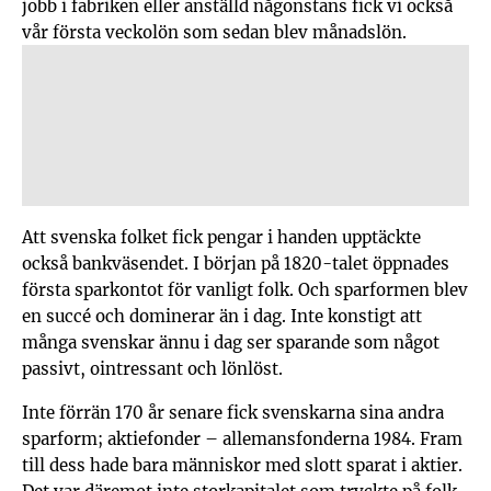
jobb i fabriken eller anställd någonstans fick vi också
vår första veckolön som sedan blev månadslön.
Att svenska folket fick pengar i handen upptäckte
också bankväsendet. I början på 1820-talet öppnades
första sparkontot för vanligt folk. Och sparformen blev
en succé och dominerar än i dag. Inte konstigt att
många svenskar ännu i dag ser sparande som något
passivt, ointressant och lönlöst.
Inte förrän 170 år senare fick svenskarna sina andra
sparform; aktiefonder – allemansfonderna 1984. Fram
till dess hade bara människor med slott sparat i aktier.
Det var däremot inte storkapitalet som tryckte på folk