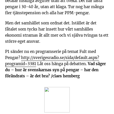
betalar hiskliga avgifter utan att tveka. Det har låsta
pengar i 30-40 år, utan att klaga. Tur nog har många
fler tjänstepension och alla har PPM-pengar.
Men det samhället som ordnat det. Istället är det
fåtalet som tycks har insett hur vårt samhälles
ekonomi stramas åt allt mer och vi själva tvingas ta ett
större eget ansvar.
P1 sänder nu en programserie på temat Fult med
Pengar?
http://sverigesradio.se/sida/default.aspx?
programid=3381
Låt oss hänga på debatten.
Vad säger
du – hur är svenskarnas syn på pengar – har den
förändrats – är det bra? /claes hemberg