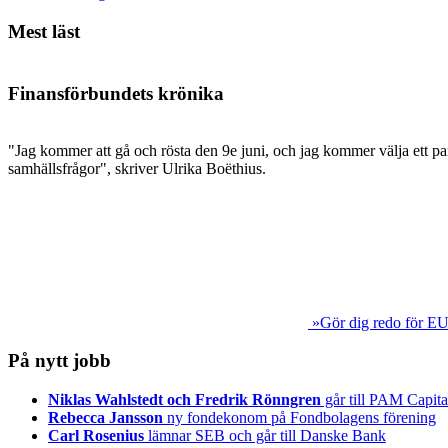
Mest läst
Finansförbundets krönika
"Jag kommer att gå och rösta den 9e juni, och jag kommer välja ett par
samhällsfrågor", skriver Ulrika Boëthius.
»Gör dig redo för EU
På nytt jobb
Niklas Wahlstedt och Fredrik Rönngren
går till PAM Capita
Rebecca Jansson
ny fondekonom på Fondbolagens förening
Carl Rosenius
lämnar SEB och går till Danske Bank