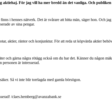
 aktiehaj. För jag vill ha
mer bredd än det vanliga. Och publiken 
e finns i hennes nätverk. Det är svårare att hitta män, säger hon. Och jag
esserade av sina pengar.
tar, aktier, räntor och konjunktur. För att reda ut köpvärda aktier behöv
iter och gärna några rötägg också om du har det. Känner du någon mäklare
m personen är intresserad.
säker. Så vi inte blir torrlagda med gamla börsögon.
esserad! /claes.hemberg@avanzabank.se