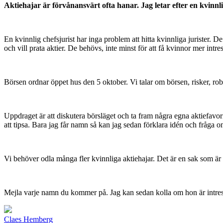
Aktiehajar är förvånansvärt ofta hanar. Jag letar efter en kvinnlig
En kvinnlig chefsjurist har inga problem att hitta kvinnliga jurister. D
och vill prata aktier. De behövs, inte minst för att få kvinnor mer intr
Börsen ordnar öppet hus den 5 oktober. Vi talar om börsen, risker, robo
Uppdraget är att diskutera börsläget och ta fram några egna aktiefavor
att tipsa. Bara jag får namn så kan jag sedan förklara idén och fråga o
Vi behöver odla många fler kvinnliga aktiehajar. Det är en sak som är 
Mejla varje namn du kommer på. Jag kan sedan kolla om hon är intr
Claes Hemberg