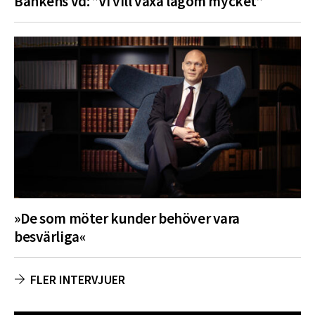
Bankens vd: ”Vi vill växa lagom mycket”
»De som möter kunder behöver vara
besvärliga«
FLER INTERVJUER