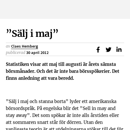
”Sälj i maj”
av
Claes Hemberg
Dela på Faceb
Dela på T
Dela
publicerad
30 april 2012
Statistiken visar att maj till augusti är årets sämsta
börsmånader. Och det är inte bara börsspökerier. Det
finns anledning att vara beredd.
”Sälj i maj och stanna borta” lyder ett amerikanska
börsordspråk. På engelska blir det ”Sell in may and
stay away”. Det som spökar är inte alls årstiden eller
att sommaren snart står för dörren. Utan den
vanligaste teorin är att utdelningarna stökar till det för