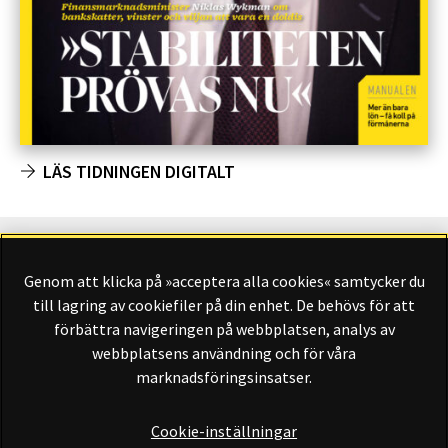
LÄS TIDNINGEN DIGITALT
Genom att klicka på »acceptera alla cookies« samtycker du
Finansliv ägs av Finansliv Sverige AB, 556784-8741.
till lagring av cookiefiler på din enhet. De behövs för att
förbättra navigeringen på webbplatsen, analys av
webbplatsens användning och för våra
marknadsföringsinsatser.
Finansliv producerades av Tidningen Journalisten AB till 30
juni 2024.
Cookie-inställningar