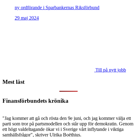
ny ordförande i Sparbankernas Riksförbund
29 maj 2024
Till på nytt jobb
Mest läst
Finansförbundets krönika
"Jag kommer att gå och rösta den 9e juni, och jag kommer välja ett
parti som tror på partsmodellen och står upp för demokratin. Genom
ett högt valdeltagande ökar vi i Sverige vårt inflytande i viktiga
samhällsfrågor", skriver Ulrika Boëthius.