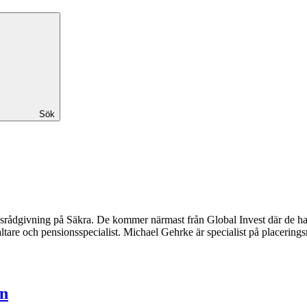
Sök
dgivning på Säkra. De kommer närmast från Global Invest där de har va
re och pensionsspecialist. Michael Gehrke är specialist på placeringsrå
en