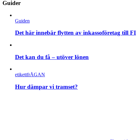
Guider
Guiden
Det här innebär flytten av inkassoföretag till FI
Det kan du få – utöver lönen
etikettfrÅGAN
Hur dämpar vi tramset?