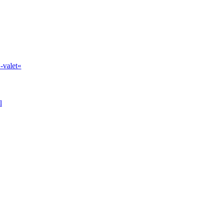
-valet«
l