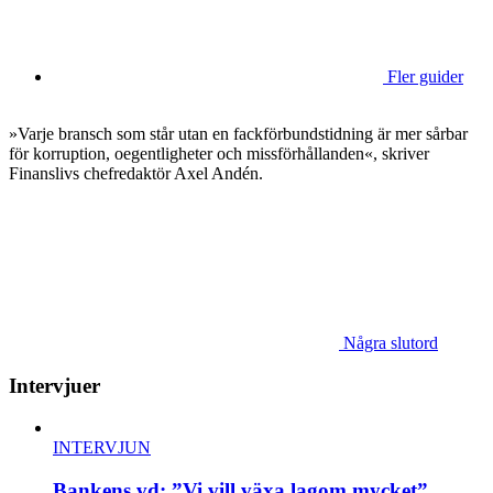
Fler guider
»Varje bransch som står utan en fackförbundstidning är mer sårbar
för korruption, oegentligheter och missförhållanden«, skriver
Finanslivs chefredaktör Axel Andén.
Några slutord
Intervjuer
INTERVJUN
Bankens vd: ”Vi vill växa lagom mycket”