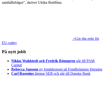
samhällsfrågor", skriver Ulrika Boëthius.
»Gör dig redo för
EU-valet«
På nytt jobb
Niklas Wahlstedt och Fredrik Rönngren
går till PAM
Capital
Rebecca Jansson
ny fondekonom på Fondbolagens förening
Carl Rosenius
lämnar SEB och går till Danske Bank