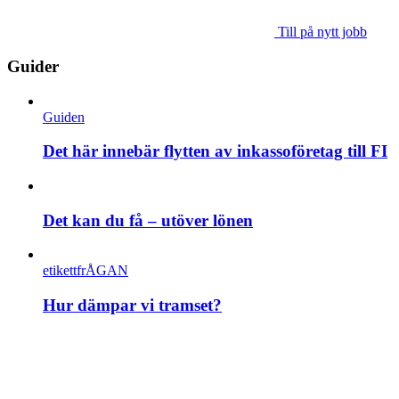
Till på nytt jobb
Guider
Guiden
Det här innebär flytten av inkassoföretag till FI
Det kan du få – utöver lönen
etikettfrÅGAN
Hur dämpar vi tramset?