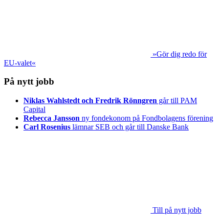
»Gör dig redo för
EU-valet«
På nytt jobb
Niklas Wahlstedt och Fredrik Rönngren
går till PAM
Capital
Rebecca Jansson
ny fondekonom på Fondbolagens förening
Carl Rosenius
lämnar SEB och går till Danske Bank
Till på nytt jobb