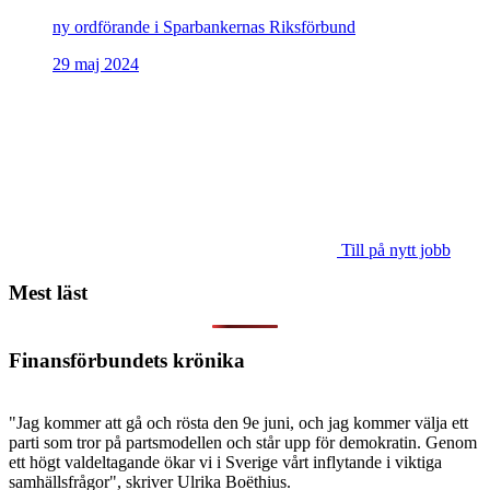
ny ordförande i Sparbankernas Riksförbund
29 maj 2024
Till på nytt jobb
Mest läst
Finansförbundets krönika
"Jag kommer att gå och rösta den 9e juni, och jag kommer välja ett
parti som tror på partsmodellen och står upp för demokratin. Genom
ett högt valdeltagande ökar vi i Sverige vårt inflytande i viktiga
samhällsfrågor", skriver Ulrika Boëthius.