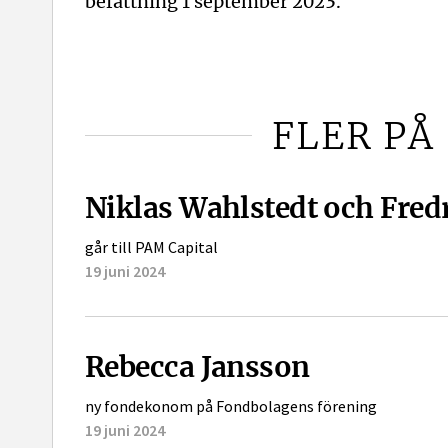
befattning 1 september 2023.
FLER PÅ
Niklas Wahlstedt och Fre
går till PAM Capital
19 juni 2024
Rebecca Jansson
ny fondekonom på Fondbolagens förening
19 juni 2024