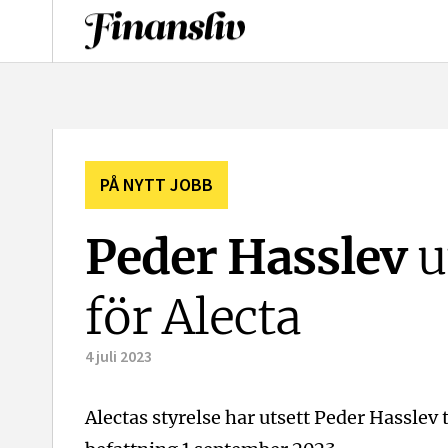
logotyp
PÅ NYTT JOBB
Peder Hasslev
u
för Alecta
4 juli 2023
Alectas styrelse har utsett Peder Hasslev t