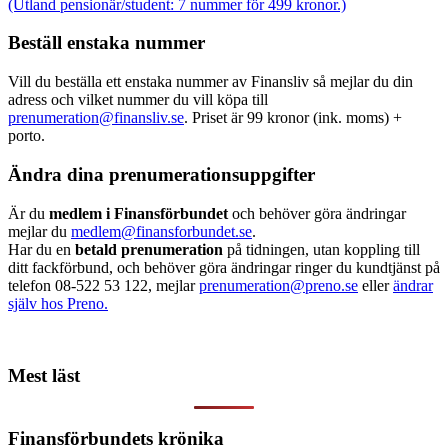
(Utland pensionär/student: 7 nummer för 499 kronor.)
Beställ enstaka nummer
Vill du beställa ett enstaka nummer av Finansliv så mejlar du din
adress och vilket nummer du vill köpa till
prenumeration@finansliv.se
. Priset är 99 kronor (ink. moms) +
porto.
Ändra dina prenumerationsuppgifter
Är du
medlem i Finansförbundet
och behöver göra ändringar
mejlar du
medlem@finansforbundet.se
.
Har du en
betald prenumeration
på tidningen, utan koppling till
ditt fackförbund, och behöver göra ändringar ringer du kundtjänst på
telefon 08-522 53 122, mejlar
prenumeration@preno.se
eller
ändrar
själv hos Preno.
Mest läst
Finansförbundets krönika