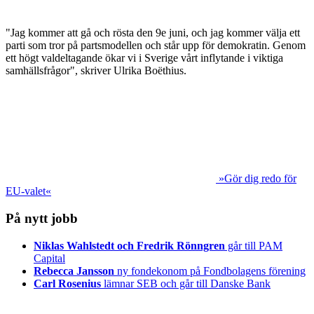
"Jag kommer att gå och rösta den 9e juni, och jag kommer välja ett
parti som tror på partsmodellen och står upp för demokratin. Genom
ett högt valdeltagande ökar vi i Sverige vårt inflytande i viktiga
samhällsfrågor", skriver Ulrika Boëthius.
»Gör dig redo för
EU-valet«
På nytt jobb
Niklas Wahlstedt och Fredrik Rönngren
går till PAM
Capital
Rebecca Jansson
ny fondekonom på Fondbolagens förening
Carl Rosenius
lämnar SEB och går till Danske Bank