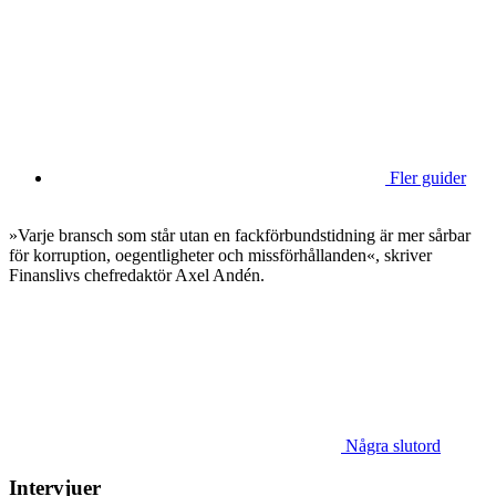
Fler guider
»Varje bransch som står utan en fackförbundstidning är mer sårbar
för korruption, oegentligheter och missförhållanden«, skriver
Finanslivs chefredaktör Axel Andén.
Några slutord
Intervjuer