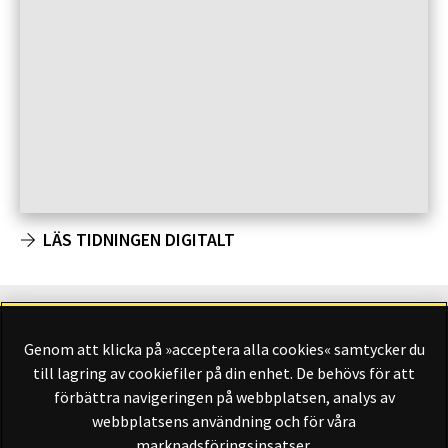
LÄS TIDNINGEN DIGITALT
Genom att klicka på »acceptera alla cookies« samtycker du
Finansliv ägs av Finansliv Sverige AB, 556784-8741.
till lagring av cookiefiler på din enhet. De behövs för att
förbättra navigeringen på webbplatsen, analys av
webbplatsens användning och för våra
marknadsföringsinsatser.