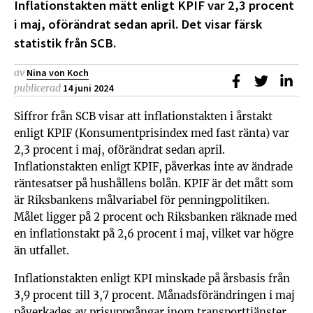
Inflationstakten mätt enligt KPIF var 2,3 procent
i maj, oförändrat sedan april. Det visar färsk
statistik från SCB.
av
Nina von Koch
Dela på Faceb
Dela på T
Dela
publicerad
14 juni 2024
Siffror från SCB visar att inflationstakten i årstakt
enligt KPIF (Konsumentprisindex med fast ränta) var
2,3 procent i maj, oförändrat sedan april.
Inflationstakten enligt KPIF, påverkas inte av ändrade
räntesatser på hushållens bolån. KPIF är det mått som
är Riksbankens målvariabel för penningpolitiken.
Målet ligger på 2 procent och Riksbanken räknade med
en inflationstakt på 2,6 procent i maj, vilket var högre
än utfallet.
Inflationstakten enligt KPI minskade på årsbasis från
3,9 procent till 3,7 procent. Månadsförändringen i maj
påverkades av prisuppgångar inom transporttjänster.