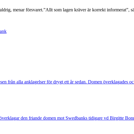
rig, menar försvaret.”Allt som lagen kräver är korrekt informerat”, s
ank
esen från alla anklagelser för drygt ett år sedan. Domen överklagade
överklagar den friande domen mot Swedbanks tidigare vd Birgitte Bon