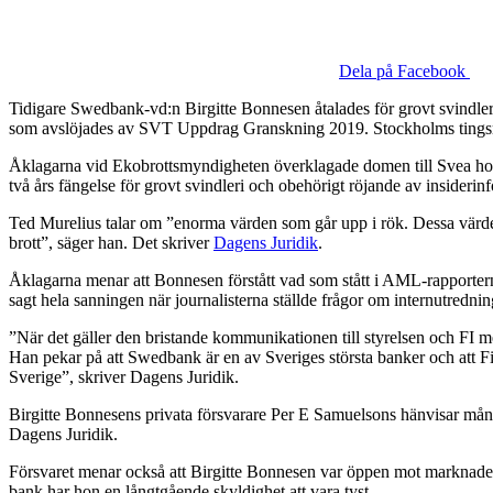
Dela på Facebook
Tidigare Swedbank-vd:n Birgitte Bonnesen åtalades för grovt svindle
som avslöjades av SVT Uppdrag Granskning 2019. Stockholms tingsrätt f
Åklagarna vid Ekobrottsmyndigheten överklagade domen till Svea hovr
två års fängelse för grovt svindleri och obehörigt röjande av insiderin
Ted Murelius talar om ”enorma värden som går upp i rök. Dessa värde
brott”, säger han. Det skriver
Dagens Juridik
.
Åklagarna menar att Bonnesen förstått vad som stått i AML-rapporterna (
sagt hela sanningen när journalisterna ställde frågor om internutredni
”När det gäller den bristande kommunikationen till styrelsen och FI m
Han pekar på att Swedbank är en av Sveriges största banker och att Fin
Sverige”, skriver Dagens Juridik.
Birgitte Bonnesens privata försvarare Per E Samuelsons hänvisar många 
Dagens Juridik.
Försvaret menar också att Birgitte Bonnesen var öppen mot marknaden 
bank har hon en långtgående skyldighet att vara tyst.