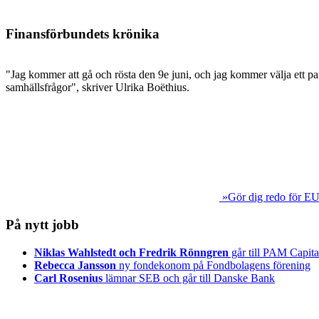
Finansförbundets krönika
"Jag kommer att gå och rösta den 9e juni, och jag kommer välja ett par
samhällsfrågor", skriver Ulrika Boëthius.
»Gör dig redo för EU
På nytt jobb
Niklas Wahlstedt och Fredrik Rönngren
går till PAM Capita
Rebecca Jansson
ny fondekonom på Fondbolagens förening
Carl Rosenius
lämnar SEB och går till Danske Bank