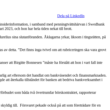
Dela på LinkedIn
v insiderinformation, i samband med penningtvättshärvan i Swedbank
 2023, och hon har hela tiden nekat till brott.
us sina slutanföranden. Åklagarna yrkar, liksom i tingsrätten, på
as av detta. ”Det finns inga tvivel om att rubriceringen ska vara grovt
r att Birgitte Bonnesen ”måste ha förstått att hon i vart fall inte
t farlig art eftersom det handlat om bankväsendet och finansmarknaden.
e att återkalla tillståndet för banken att bedriva bankverksamhet i
örbudet som båda två övertrumfar börskontraktet, rapporterar
 skyldig till. Försvaret pekade också på att som företrädare för en