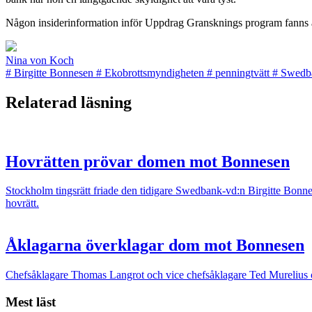
Någon insiderinformation inför Uppdrag Gransknings program fanns ald
Nina von Koch
#
Birgitte Bonnesen
#
Ekobrottsmyndigheten
#
penningtvätt
#
Swedb
Relaterad läsning
Hovrätten prövar domen mot Bonnesen
Stockholm tingsrätt friade den tidigare Swedbank-vd:n Birgitte Bonn
hovrätt.
Åklagarna överklagar dom mot Bonnesen
Chefsåklagare Thomas Langrot och vice chefsåklagare Ted Murelius 
Mest läst