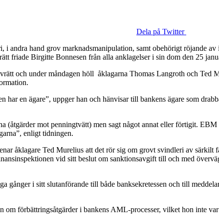
Dela på Twitter
ri, i andra hand grov marknadsmanipulation, samt obehörigt röjande a
riade Birgitte Bonnesen från alla anklagelser i sin dom den 25 januari
ätt och under måndagen höll åklagarna Thomas Langroth och Ted Mureli
formation.
n har en ägare”, uppger han och hänvisar till bankens ägare som drabb
åtgärder mot penningtvätt) men sagt något annat eller förtigit. EBM anse
ngarna”, enligt tidningen.
enar åklagare Ted Murelius att det rör sig om grovt svindleri av särkil
ansinspektionen vid sitt beslut om sanktionsavgift till och med övervägd
gånger i sitt slutanförande till både banksekretessen och till meddelarf
om förbättringsåtgärder i bankens AML-processer, vilket hon inte var