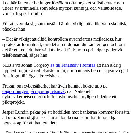
I de här fallen är bedrägeriförsöken ofta mycket sofistikerade och
utförs av kriminella som både mycket kunniga och välutbildade,
varnar Jesper Lundin.
För att skydda sig som anställd är det viktigt att alltid vara skeptisk,
påpekar han.
– Det är viktigt att alltid kontrollera avsändarens mejladress, hur
språket är formulerat, om det är en domän du känner igen och om
det är ett mejl du har väntat dig att få. Samma principer gäller vid
telefonsamtal, säger han.
SEB:s vd Johan Torgeby
sa till Finansliv i somras
att han aldrig
upplevt högre säkerhetsrisk än nu, där bankens beredskapsnivå gått
från lugn till högsta beredskap.
Frågan om cybersäkerhet har även hamnat högre upp på
dagordningen på myndighetsnivå
, där Nationellt
cybersäkerhetscenter och finansbranschen nyligen inledde ett
pilotprojekt.
Jesper Lundin pekar på att hotbilden mot bankerna kommer fortsätta
att öka. Samtidigt anser han att bankerna i stort har tillräcklig
beredskap för att hantera det.
– Bankerna har ett starkt digitalt försvar, jag ser ingen större risk för