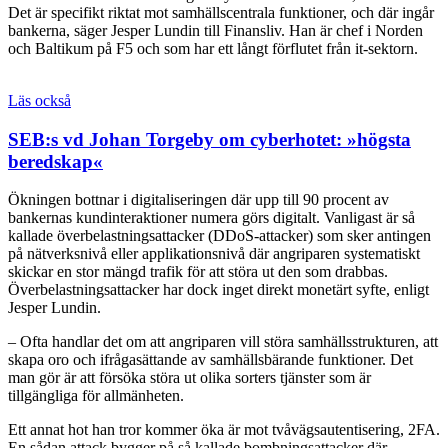
Det är specifikt riktat mot samhällscentrala funktioner, och där ingår
bankerna, säger Jesper Lundin till Finansliv. Han är chef i Norden
och Baltikum på F5 och som har ett långt förflutet från it-sektorn.
Läs också
SEB:s vd Johan Torgeby om cyberhotet: »högsta
beredskap«
Ökningen bottnar i digitaliseringen där upp till 90 procent av
bankernas kundinteraktioner numera görs digitalt. Vanligast är så
kallade överbelastningsattacker (DDoS-attacker) som sker antingen
på nätverksnivå eller applikationsnivå där angriparen systematiskt
skickar en stor mängd trafik för att störa ut den som drabbas.
Överbelastningsattacker har dock inget direkt monetärt syfte, enligt
Jesper Lundin.
– Ofta handlar det om att angriparen vill störa samhällsstrukturen, att
skapa oro och ifrågasättande av samhällsbärande funktioner. Det
man gör är att försöka störa ut olika sorters tjänster som är
tillgängliga för allmänheten.
Ett annat hot han tror kommer öka är mot tvåvägsautentisering, 2FA.
En sådan attack bygger på så kallade bombningsattacker där