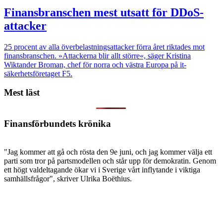
Finansbranschen mest utsatt för DDoS-
attacker
25 procent av alla överbelastningsattacker förra året riktades mot
finansbranschen. »Attackerna blir allt större«, säger Kristina
Wiktander Broman, chef för norra och västra Europa på it-
säkerhetsföretaget F5.
Mest läst
Finansförbundets krönika
"Jag kommer att gå och rösta den 9e juni, och jag kommer välja ett
parti som tror på partsmodellen och står upp för demokratin. Genom
ett högt valdeltagande ökar vi i Sverige vårt inflytande i viktiga
samhällsfrågor", skriver Ulrika Boëthius.