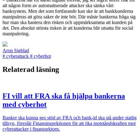
att någon form av automatiserade attacker ska sänka vårt
banksystem. Men det som fortfarande kan ske är att bankkunderna
manipuleras att göra saker de inte bör. Där måste bankerna fråga sig
hur man ska hantera den risken och uppmärksamma att kunden på
det. Den absolut största risken är att kunderna blir utsatta för social
manipulering.
Aron Sigblad
#
cyberattack
#
cyberhot
Relaterad läsning
FI vill att FRA ska få hjälpa bankerna
med cyberhot
Banker ska kunna ges stöd av FRA och bank-id ska stå under statlig
tillsyn, föreslår Finansinspektionen för att öka motståndskraften mot
cyberattacker i finanssektorn.