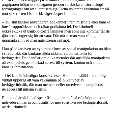
angriparen tröttar ut mottagaren genom att skicka en stor mängd
förfrågningar om att autentisera sig. Detta riskerar i slutändan att slå
mot säkerheten i Bank-id, säger Jesper Lundin.
– Till slut kanske användaren godkänner i rent missnöje eller kanske
inte är uppmärksam och råkar godkänna fel. De kriminella kan
också skicka ut bank-id-förfråganingar men som inte kommer får de
tjänster de utger sig för att vara. Där måste man vara väldigt
uppmärksam vad man autentiserar sig mot.
Han påpekar även att cyberhot i form av social manipulation nu ökar
i snabb takt, där bankanställda riskerar att bli måltavla för
bedrägerier. Det handlar om olika metoder där anställda manipuleras
att exempelvis ge oönskad access till system, konton och annan
känslig information.
– Det kan få ödesdigra konsekvenser. Här har anställda ett otroligt
viktigt uppdrag att vara vaksamma på olika typer av
bedrägeriförsök, där man medvetet eller omedvetet manipuleras att
ge access till interna system.
En metod är så kallad spear fishing, där ett fåtal ofta högt uppsatta
individer ringas in och utsätts för mer sofistikerade bedrägeriförsök
av de kriminella.