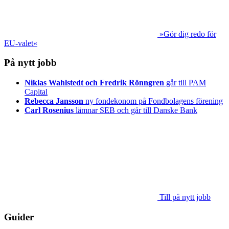
»Gör dig redo för
EU-valet«
På nytt jobb
Niklas Wahlstedt och Fredrik Rönngren
går till PAM
Capital
Rebecca Jansson
ny fondekonom på Fondbolagens förening
Carl Rosenius
lämnar SEB och går till Danske Bank
Till på nytt jobb
Guider