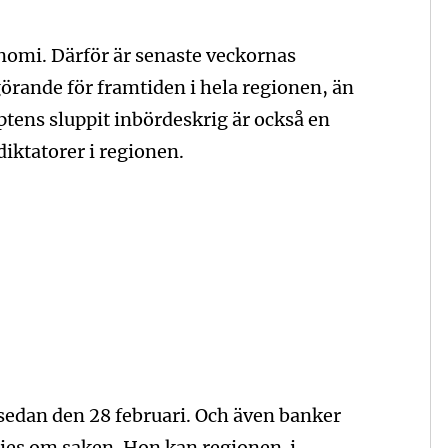
nomi. Därför är senaste veckornas
örande för framtiden i hela regionen, än
yptens sluppit inbördeskrig är också en
 diktatorer i regionen.
sedan den 28 februari. Och även banker
Fries om saken. Hon kan regionen i