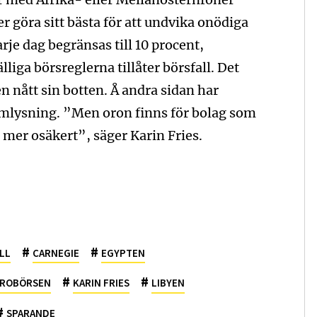
 göra sitt bästa för att undvika onödiga
rje dag begränsas till 10 procent,
älliga börsreglerna tillåter börsfall. Det
en nått sin botten. Å andra sidan har
omlysning. ”Men oron finns för bolag som
 mer osäkert”, säger Karin Fries.
#
#
LL
CARNEGIE
EGYPTEN
#
#
IROBÖRSEN
KARIN FRIES
LIBYEN
#
SPARANDE