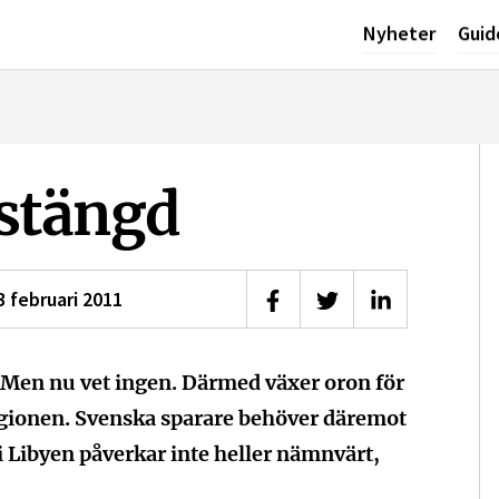
Nyheter
Guid
stängd
3 februari 2011
Dela på Facebook
Dela på Twitter
Dela på Linke
 Men nu vet ingen. Därmed växer oron för
egionen. Svenska sparare behöver däremot
 i Libyen påverkar inte heller nämnvärt,