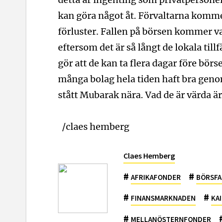
kan göra något åt. Förvaltarna kommer
förluster. Fallen på börsen kommer va
eftersom det är så långt de lokala tillf
gör att de kan ta flera dagar före börs
många bolag hela tiden haft bra gen
stått Mubarak nära. Vad de är värda är
/claes hemberg
Claes Hemberg
#
#
AFRIKAFONDER
BÖRSFA
#
#
FINANSMARKNADEN
KA
#
MELLANÖSTERNFONDER