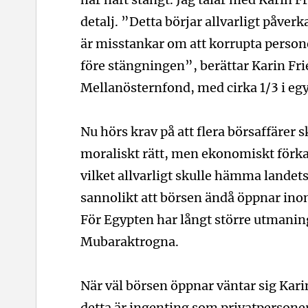
detalj. ”Detta börjar allvarligt påve
är misstankar om att korrupta persone
före stängningen”, berättar Karin Fri
Mellanösternfond, med cirka 1/3 i egy
Nu hörs krav på att flera börsaffärer s
moraliskt rätt, men ekonomiskt förkast
vilket allvarligt skulle hämma landets
sannolikt att börsen ändå öppnar inom
För Egypten har långt större utmaning
Mubaraktrogna.
När väl börsen öppnar väntar sig Kari
detta är ingenting som privatpersone