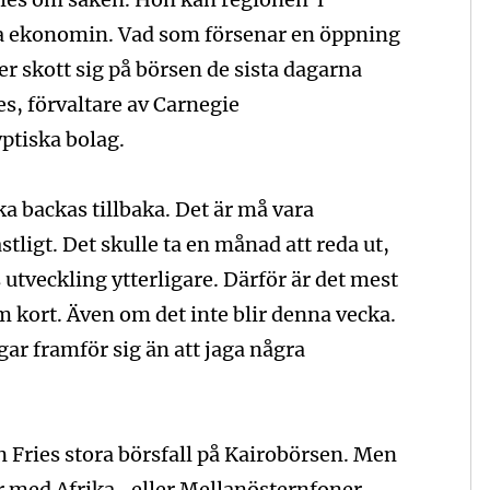
rka ekonomin. Vad som försenar en öppning
r skott sig på börsen de sista dagarna
es, förvaltare av Carnegie
ptiska bolag.
ka backas tillbaka. Det är må vara
ligt. Det skulle ta en månad att reda ut,
 utveckling ytterligare. Därför är det mest
 kort. Även om det inte blir denna vecka.
ar framför sig än att jaga några
n Fries stora börsfall på Kairobörsen. Men
r med Afrika- eller Mellanösternfoner