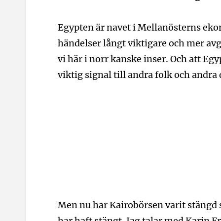
Egypten är navet i Mellanösterns eko
händelser långt viktigare och mer avg
vi här i norr kanske inser. Och att Eg
viktig signal till andra folk och andra
Men nu har Kairobörsen varit stängd 
har haft stängt. Jag talar med Karin 