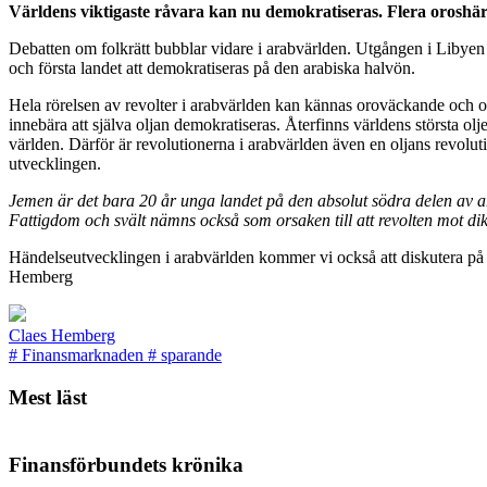
Världens viktigaste råvara kan nu demokratiseras.
Flera oroshär
Debatten om folkrätt bubblar vidare i arabvärlden. Utgången i Libyen ä
och första landet att demokratiseras på den arabiska halvön.
Hela rörelsen av revolter i arabvärlden kan kännas oroväckande och osä
innebära att själva oljan demokratiseras. Återfinns världens största ol
världen. Därför är revolutionerna i arabvärlden även en oljans revolut
utvecklingen.
Jemen är det bara 20 år unga landet på den absolut södra delen av a
Fattigdom och svält nämns också som orsaken till att revolten mot dikt
Händelseutvecklingen i arabvärlden kommer vi också att diskutera p
Hemberg
Claes Hemberg
#
Finansmarknaden
#
sparande
Mest läst
Finansförbundets krönika