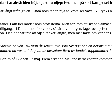
dar i arabvärlden höjer just nu oljepriset, men på sikt kan priset b
r långt ifrån given. Ändå hörs redan nya folkrörelser växa. Nu tycks nä
ker. I allt fler länder hörs protesterna. Men förutom att skapa välmåend
jetillgångar i länder med folkvälde, så lär utvinningen, lager och prise
ion. Det innebär inte att oljan räcker längre, men mer fakta om världens 
rabiska halvön. Till ytan är Jemen lika som Sverige och en befolkning
aturen nu växer. I dag vände dessutom flera av landets toppmilitärer le
å Forum på Globen 12 maj. Flera erkända Mellanösternexperter kommer