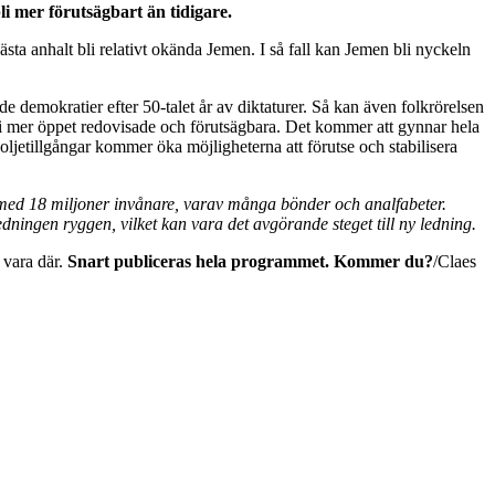
li mer förutsägbart än tidigare.
sta anhalt bli relativt okända Jemen. I så fall kan Jemen bli nyckeln
e demokratier efter 50-talet år av diktaturer. Så kan även folkrörelsen
r bli mer öppet redovisade och förutsägbara. Det kommer att gynnar hela
oljetillgångar kommer öka möjligheterna att förutse och stabilisera
 med 18 miljoner invånare, varav många bönder och analfabeter.
dningen ryggen, vilket kan vara det avgörande steget till ny ledning.
 vara där.
Snart publiceras hela programmet. Kommer du?
/Claes