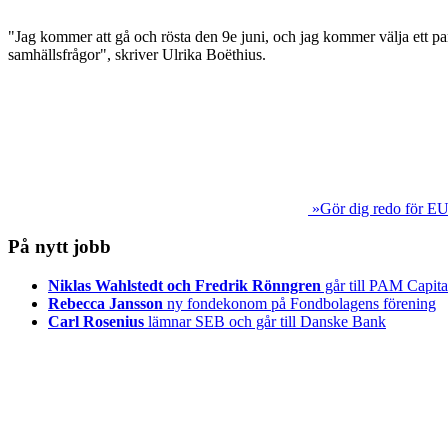
"Jag kommer att gå och rösta den 9e juni, och jag kommer välja ett par
samhällsfrågor", skriver Ulrika Boëthius.
»Gör dig redo för EU
På nytt jobb
Niklas Wahlstedt och Fredrik Rönngren
går till PAM Capita
Rebecca Jansson
ny fondekonom på Fondbolagens förening
Carl Rosenius
lämnar SEB och går till Danske Bank