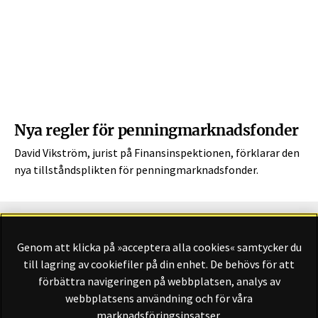
Nya regler för penningmarknadsfonder
David Vikström, jurist på Finansinspektionen, förklarar den
nya tillståndsplikten för penningmarknadsfonder.
Genom att klicka på »acceptera alla cookies« samtycker du
Finansliv ägs av Finansliv Sverige AB, 556784-8741.
till lagring av cookiefiler på din enhet. De behövs för att
förbättra navigeringen på webbplatsen, analys av
webbplatsens användning och för våra
marknadsföringsinsatser.