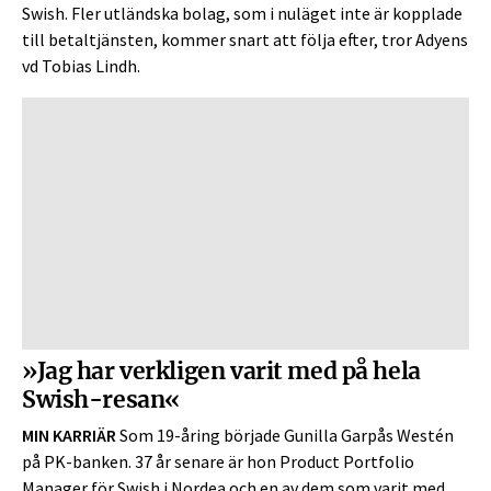
Swish. Fler utländska bolag, som i nuläget inte är kopplade
till betaltjänsten, kommer snart att följa efter, tror Adyens
vd Tobias Lindh.
»Jag har verkligen varit med på hela
Swish-resan«
MIN KARRIÄR
Som 19-åring började Gunilla Garpås Westén
på PK-banken. 37 år senare är hon Product Portfolio
Manager för Swish i Nordea och en av dem som varit med