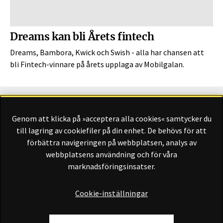
Dreams kan bli Årets fintech
Dreams, Bambora, Kwick och Swish - alla har chansen att
bli Fintech-vinnare på årets upplaga av Mobilgalan.
Genom att klicka på »acceptera alla cookies« samtycker du
Finansliv ägs av Finansliv Sverige AB, 556784-8741.
till lagring av cookiefiler på din enhet. De behövs för att
förbättra navigeringen på webbplatsen, analys av
webbplatsens användning och för våra
marknadsföringsinsatser.
Finansliv producerades av Tidningen Journalisten AB till 30
juni 2024.
Cookie-inställningar