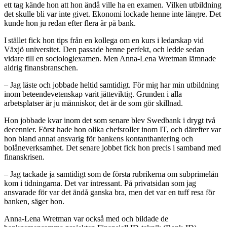
ett tag kände hon att hon ändå ville ha en examen. Vilken utbildning
det skulle bli var inte givet. Ekonomi lockade henne inte längre. Det
kunde hon ju redan efter flera år på bank.
I stället fick hon tips från en kollega om en kurs i ledarskap vid
Växjö universitet. Den passade henne perfekt, och ledde sedan
vidare till en sociologi­examen. Men Anna-Lena Wretman lämnade
aldrig finansbranschen.
– Jag läste och jobbade heltid samtidigt. För mig har min utbildning
inom beteendevetenskap varit jätteviktig. Grunden i alla
arbetsplatser är ju människor, det är de som gör skillnad.
Hon jobbade kvar inom det som senare blev Swedbank i drygt två
decennier. Först hade hon olika chefsroller inom IT, och därefter var
hon bland annat ansvarig för bankens kontanthantering och
bolåneverksamhet. Det senare jobbet fick hon precis i samband med
finanskrisen.
– Jag tackade ja samtidigt som de första rubrikerna om subprime­lån
kom i tidningarna. Det var intressant. På privat­sidan som jag
ansvarade för var det ändå ganska bra, men det var en tuff resa för
banken, säger hon.
Anna-Lena Wretman var också med och bildade de