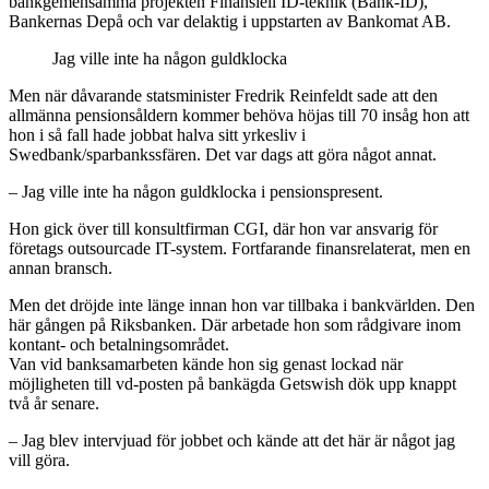
bankgemensamma projekten Finansiell ID-teknik (Bank-ID),
Bankernas Depå och var delaktig i uppstarten av Bankomat AB.
Jag ville inte ha någon guldklocka
Men när dåvarande statsminister Fredrik Reinfeldt sade att den
allmänna pensionsåldern kommer behöva höjas till 70 insåg hon att
hon i så fall hade jobbat halva sitt yrkesliv i
Swedbank/sparbankssfären. Det var dags att göra något annat.
– Jag ville inte ha någon guldklocka i pensionspresent.
Hon gick över till konsultfirman CGI, där hon var ansvarig för
företags outsourcade IT-system. Fortfarande finansrelaterat, men en
annan bransch.
Men det dröjde inte länge innan hon var tillbaka i bankvärlden. Den
här gången på Riksbanken. Där arbetade hon som rådgivare inom
kontant- och betalnings­området.
Van vid banksamarbeten kände hon sig genast lockad när
möjligheten till vd-posten på bankägda Getswish dök upp knappt
två år senare.
– Jag blev intervjuad för jobbet och kände att det här är något jag
vill göra.