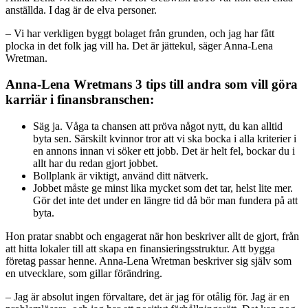
anställda. I dag är de elva personer.
– Vi har verkligen byggt bolaget från grunden, och jag har fått
plocka in det folk jag vill ha. Det är jättekul, säger Anna-Lena
Wretman.
Anna-Lena Wretmans 3 tips till andra som vill göra
karriär i finansbranschen:
Säg ja. Våga ta chansen att pröva något nytt, du kan alltid
byta sen. Särskilt kvinnor tror att vi ska bocka i alla kriterier i
en annons innan vi söker ett jobb. Det är helt fel, bockar du i
allt har du redan gjort jobbet.
Bollplank är viktigt, använd ditt nätverk.
Jobbet måste ge minst lika mycket som det tar, helst lite mer.
Gör det inte det under en längre tid då bör man fundera på att
byta.
Hon pratar snabbt och engagerat när hon beskriver allt de gjort, från
att hitta lokaler till att skapa en finansieringsstruktur. Att bygga
företag passar henne. Anna-Lena Wretman beskriver sig själv som
en utvecklare, som gillar förändring.
– Jag är absolut ingen förvaltare, det är jag för otålig för. Jag är en