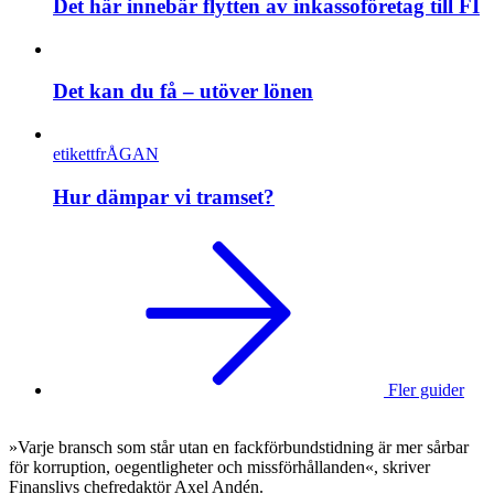
Det här innebär flytten av inkassoföretag till FI
Det kan du få – utöver lönen
etikettfrÅGAN
Hur dämpar vi tramset?
Fler guider
»Varje bransch som står utan en fackförbundstidning är mer sårbar
för korruption, oegentligheter och missförhållanden«, skriver
Finanslivs chefredaktör Axel Andén.