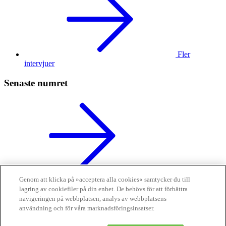
Fler
intervjuer
Senaste numret
Läs tidningen
Genom att klicka på »acceptera alla cookies« samtycker du till
digitalt
lagring av cookiefiler på din enhet. De behövs för att förbättra
Finansliv ägs av Finansliv Sverige AB, 556784-8741.
navigeringen på webbplatsen, analys av webbplatsens
användning och för våra marknadsföringsinsatser.
Finansliv producerades av Tidningen Journalisten AB till 30 juni
2024.