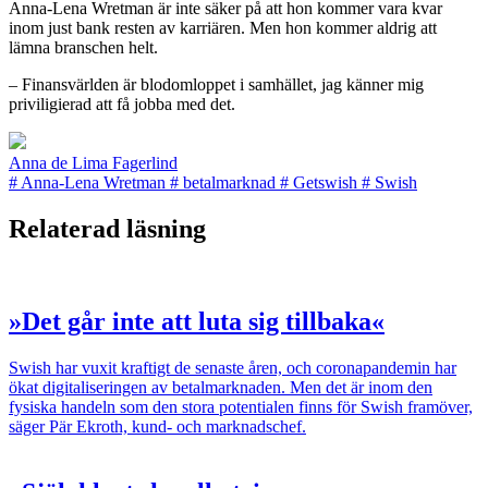
Anna-Lena Wretman är inte säker på att hon kommer vara kvar
inom just bank resten av karriären. Men hon kommer aldrig att
lämna branschen helt.
– Finansvärlden är blodom­loppet i samhället, jag känner mig
priviligierad att få jobba med det.
Anna de Lima Fagerlind
#
Anna-Lena Wretman
#
betalmarknad
#
Getswish
#
Swish
Relaterad läsning
»Det går inte att luta sig tillbaka«
Swish har vuxit kraftigt de senaste åren, och coronapandemin har
ökat digitaliseringen av betalmarknaden. Men det är inom den
fysiska handeln som den stora potentialen finns för Swish framöver,
säger Pär Ekroth, kund- och marknadschef.