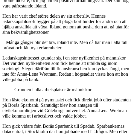
problemlösare, och jag har ett positivt förhållningssätt. Det kan nog
vara påfrestande ibland.
Hon har varit chef större delen av sitt arbetsliv. Hennes
ledarskapsfilosofi bygger på att ploga bort hinder för andra och att
hjälpa anställda att växa. Ibland genom att pusha dem att gå utanför
sina bekvämlighetszoner.
– Många gånger blir det bra, ibland inte. Men då har man i alla fall
prövat och fått nya erfarenheter.
Ledarskapsintresset grundar sig i en stor nyfikenhet på människor.
Det var den nyfikenheten som fick henne att utbilda sig inom
sociologi. Steget därifrån till finansbranschen kan tyckas långt, men
inte för Anna-Lena Wretman. Redan i högstadiet visste hon att hon
ville jobba på bank.
Grunden i alla arbetsplatser är människor
Hon läste ekonomi på gymnasiet och fick direkt jobb efter studenten
på Borås Sparbank. Samtidigt blev hon antagen till
civilekonomlinjen vid Göteborgs universitet. Anna-Lena Wretman
ville komma ut i arbetslivet och valde jobbet.
Hon gick vidare från Borås Sparbank till Spadab, Sparbankernas
datacentral, i Stockholm där hon jobbade med IT-frågor. Men efter