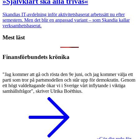
»Självklart ska alla trivas«
Skandias IT-avdelning inför aktivitetsbaserat arbetssätt nu efter
semestern. Men det blir en anpassad variant – som Skandia kallar
verksamhetsbaserat.
Mest läst
Finansförbundets krönika
"Jag kommer att gå och rösta den 9e juni, och jag kommer välja ett
parti som tror på partsmodellen och står upp för demokratin. Genom
ett högt valdeltagande ökar vi i Sverige vårt inflytande i viktiga
samhällsfrågor", skriver Ulrika Boëthius.
»Gör dig redo för