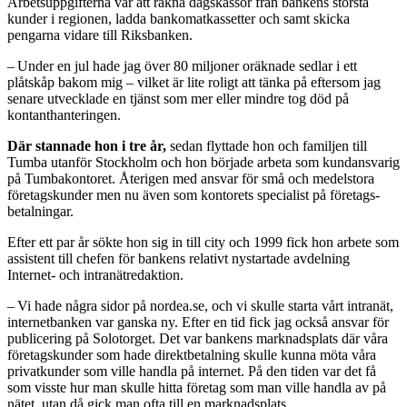
Arbetsuppgifterna var att räkna dagskassor från bankens största
kunder i regionen, ladda ­bankomatkassetter och samt skicka
pengarna vidare till Riksbanken.
– Under en jul hade jag över 80 miljoner oräknade sedlar i ett
plåtskåp bakom mig – vilket är lite roligt att tänka på eftersom jag
senare utvecklade en tjänst som mer eller mindre tog död på
kontanthanteringen.
Där stannade hon i tre år,
sedan flyttade hon och familjen till
Tumba utanför Stockholm och hon började arbeta som kundansvarig
på Tumbakontoret. Återigen med ansvar för små och medelstora
företagskunder men nu även som kontorets specialist på företags­
betalningar.
Efter ett par år sökte hon sig in till city och 1999 fick hon arbete som
assistent till chefen för bankens relativt nystartade avdelning
Internet- och intranätredaktion.
– Vi hade några sidor på nordea.se­, och vi skulle starta vårt intranät,
internetbanken var ganska ny. Efter en tid fick jag också ansvar för
publicering på Solo­torget. Det var bankens marknadsplats där våra
företagskunder som hade direktbetalning skulle kunna möta våra
privatkunder som ville handla på internet. På den tiden var det få
som visste hur man skulle hitta företag som man ville handla av på
nätet, utan då gick man ofta till en marknadsplats.