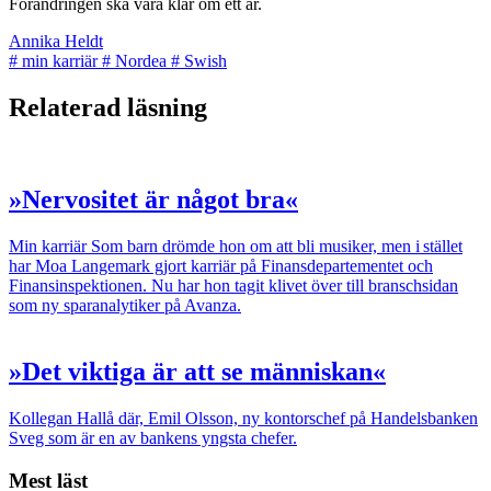
Förändringen ska vara klar om ett år.
Annika Heldt
#
min karriär
#
Nordea
#
Swish
Relaterad läsning
»Nervositet är något bra«
Min karriär
Som barn drömde hon om att bli musiker, men i stället
har Moa Langemark gjort karriär på Finansdepartementet och
Finansinspektionen. Nu har hon tagit klivet över till bransch­sidan
som ny sparanalytiker på Avanza.
»Det viktiga är att se människan«
Kollegan
Hallå där, Emil Olsson, ny kontorschef på Handelsbanken
Sveg som är en av bankens yngsta chefer.
Mest läst