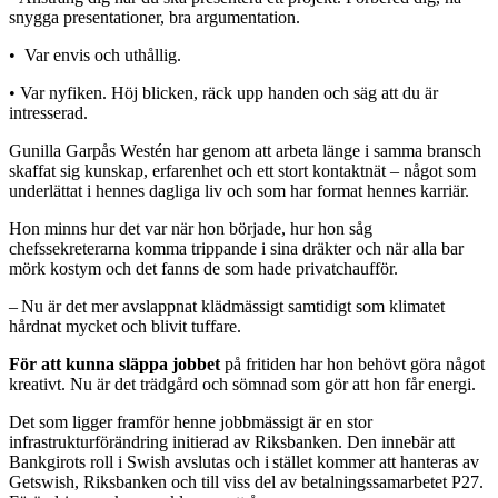
snygga presentationer, bra argumentation.
• Var envis och uthållig.
• Var nyfiken. Höj blicken, räck upp handen och säg att du är
intresserad.
Gunilla Garpås Westén har genom att arbeta länge i samma bransch
skaffat sig kunskap, erfarenhet och ett stort kontaktnät – något som
underlättat i hennes dagliga liv och som har format hennes karriär.
Hon minns hur det var när hon började, hur hon såg
chefssekreterarna komma trippande i sina dräkter och när alla bar
mörk kostym och det fanns de som hade privatchaufför.
– Nu är det mer avslappnat klädmässigt samtidigt som klimatet
hårdnat mycket och blivit tuffare.
För att kunna släppa jobbet
på fritiden har hon behövt göra något
kreativt. Nu är det trädgård och sömnad som gör att hon får energi.
Det som ligger framför henne jobbmässigt är en stor
infrastrukturförändring initierad av Riksbanken. Den innebär att
Bank­girots roll i Swish avslutas och i stället kommer att hanteras av
Getswish, Riksbanken och till viss del av betalningssamarbetet P27.