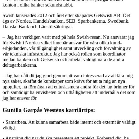
konton i olika banker sekundsnabbt.
Swish lanserades 2012 och året efter skapades Getswish AB. Det
ägs av Nordea, Handelsbanken, SEB, Sparbankerna, Swedbank,
Danske Bank och Länsförsäkringar.
– Jag har verkligen varit med på hela Swish-resan. Nu ansvarar jag
för Swish i Nordea vilket innebär ansvar för våra olika kund­
erbjudanden, vår tillgänglighet samt utveckling och förvaltning av
vår tekniska infrastruktur. Jag har också rollen som koordinator
mellan banken och Getswish och arbetar väldigt nära de andra
deltagarbankerna.
– Jag har nått dit jag gjort genom att vara intresserad av att lära mig
nya saker, skaffat de kunskaper som krävs för att ta mig an nya
uppgifter, ha förmågan att entusiasmera andra för det jag brinner för
och samtidigt ha envisheten och uthålligheten att underhålla det som
jag har ansvar för.
Gunilla Garpås Westéns karriärtips:
• Samarbeta. Att kunna samarbeta både internt och externt är väldigt
viktigt.
• Ansträng dig när du ska presentera ett projekt. Förbered dig, ha