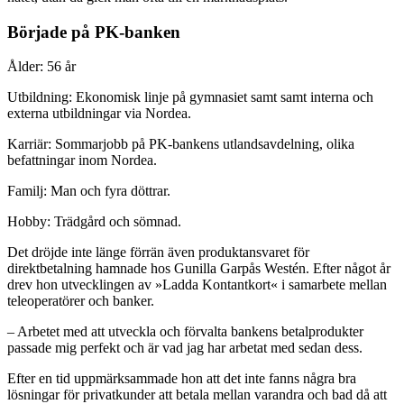
Började på PK-banken
Ålder: 56 år
Utbildning: Ekonomisk linje på gymnasiet samt samt interna och
externa utbildningar via Nordea.
Karriär: Sommarjobb på PK-bankens utlandsavdelning, olika
befattningar inom Nordea.
Familj: Man och fyra döttrar.
Hobby: Trädgård och sömnad.
Det dröjde inte länge förrän även produktansvaret för
direktbetalning hamnade hos Gunilla Garpås Westén. Efter något år
drev hon utvecklingen av »Ladda Kontantkort« i samarbete mellan
teleoperatörer och banker.
– Arbetet med att utveckla och förvalta bankens betalprodukter
passade mig perfekt och är vad jag har arbetat med sedan dess.
Efter en tid uppmärksammade hon att det inte fanns några bra
lösningar för privatkunder att betala mellan varandra och bad då att