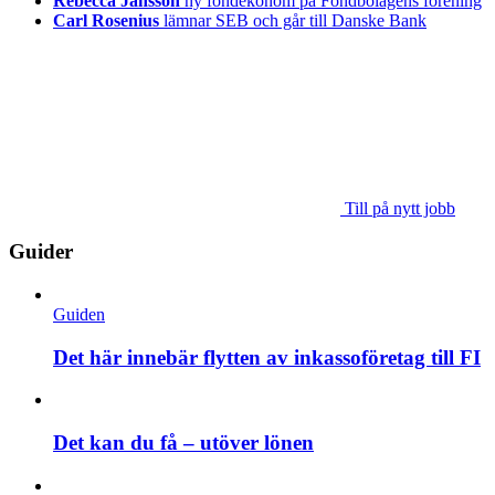
Rebecca Jansson
ny fondekonom på Fondbolagens förening
Carl Rosenius
lämnar SEB och går till Danske Bank
Till på nytt jobb
Guider
Guiden
Det här innebär flytten av inkassoföretag till FI
Det kan du få – utöver lönen