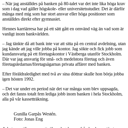
– När jag anställdes på banken på 80-talet var det inte lika höga krav
som i dag vad gäller högskole- eller universitetsstudier. Det är därför
många med mig som har stort ansvar eller höga positioner som
anställdes direkt efter gymnasiet.
Hennes karriärresa har på ett sätt gått en omvänd väg än vad som är
vanligt inom bankvärlden.
– Jag tänkte då att bank inte var att sitta på en central avdelning, utan
jag kände att jag ville jobba på kontor. Jag sökte och fick jobb som
kundansvarig på ett företagskontor i Västberga utanför Stockholm.
Där var jag ansvarig för små- och medelstora företag och även
företagsledarnas/företags­ägarnas privata affärer med banken.
Efter föräldraledighet med två av sina döttrar skulle hon börja jobba
igen hösten 1992.
– Det var under en period när det var många som blev uppsagda,
och det fanns totalt fem lediga jobb inom banken i hela Stockholm,
alla på vår kassetträkning.
Gunilla Garpås Westén.
Foto: Jonas Eng