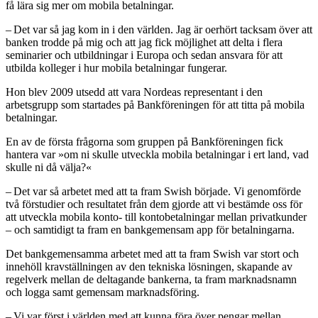
få lära sig mer om mobila betalningar.
– Det var så jag kom in i den världen. Jag är oerhört tacksam över att
banken trodde på mig och att jag fick möjlighet att delta i flera
seminarier och utbildningar i Europa och sedan ansvara för att
utbilda kolleger i hur mobila betalningar fungerar.
Hon blev 2009 utsedd att vara Nordeas representant i den
arbetsgrupp som startades på Bankföreningen för att titta på mobila
betalningar.
En av de första frågorna som gruppen på Bankföreningen fick
hantera var »om ni skulle utveckla mobila betalningar i ert land, vad
skulle ni då välja?«
– Det var så arbetet med att ta fram Swish började. Vi genomförde
två förstudier och resultatet från dem gjorde att vi bestämde oss för
att utveckla mobila konto- till kontobetalningar mellan privatkunder
– och samtidigt ta fram en bankgemensam app för betalningarna.
Det bankgemensamma arbetet med att ta fram Swish var stort och
innehöll kravställningen av den tekniska lösningen, skapande av
regelverk mellan de deltagande bankerna, ta fram marknadsnamn
och logga samt gemensam marknadsföring.
– Vi var först i världen med att kunna föra över pengar mellan