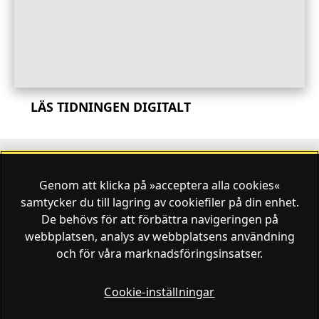
LÄS TIDNINGEN DIGITALT
Genom att klicka på »acceptera alla cookies«
Finansliv ägs av Finansliv Sverige AB, 556784-8741.
samtycker du till lagring av cookiefiler på din enhet.
De behövs för att förbättra navigeringen på
webbplatsen, analys av webbplatsens användning
och för våra marknadsföringsinsatser.
Finansliv producerades av Tidningen Journalisten AB
till 30 juni 2024.
Cookie-inställningar