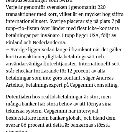
realtidsbetalningar som Swish.
Varje år genomför svensken i genomsnitt 220
transaktioner med kort, vilket är en mycket hög siffra
internationellt sett. Sverige placerar sig på plats 7 på
topp-tio-listan över länder med flest icke-kontanta
betalningar per invånare. I topp ligger USA, följt av
Finland och Nederländerna.
– Sverige ligger sedan länge i framkant när det gäller
korttransaktioner,digitala betalningssätt och
användarvänliga fintechtjänster. Internationellt sett
står checkar fortfarande för 12 procent av alla
betalningar som inte görs kontant, säger Andreas
Artelius, betalningsexpert på Capgemini consulting.
Potentialen
hos realtidsbetalningar är stor, men
många banker har stora behov av att förnya sina
tekniska system. Capgemini har intervjuat
beslutsfattare inom banker globalt, och bland dem
svarar 86 procent att detta är bankernas största