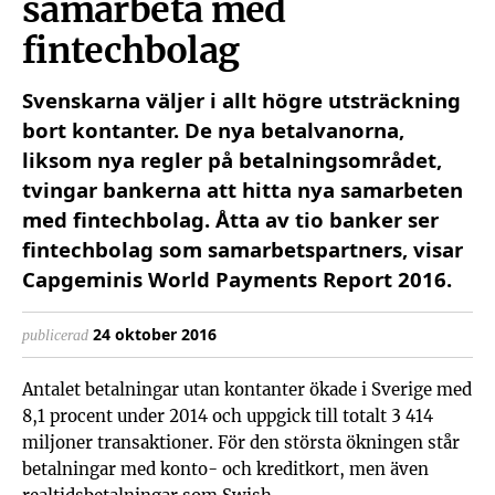
samarbeta med
fintechbolag
Svenskarna väljer i allt högre utsträckning
bort kontanter. De nya betalvanorna,
liksom nya regler på betalningsområdet,
tvingar bankerna att hitta nya samarbeten
med fintechbolag. Åtta av tio banker ser
fintechbolag som samarbetspartners, visar
Capgeminis World Payments Report 2016.
Dela på Face
Dela på 
Del
24 oktober 2016
publicerad
Antalet betalningar utan kontanter ökade i Sverige med
8,1 procent under 2014 och uppgick till totalt 3 414
miljoner transaktioner. För den största ökningen står
betalningar med konto- och kreditkort, men även