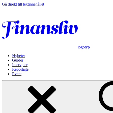
Gå direkt till textinnehållet
logotyp
Nyheter
Guider
Intervjuer
Reportage
Event