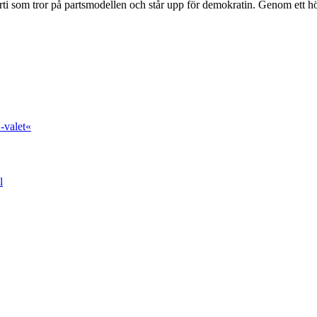
ti som tror på partsmodellen och står upp för demokratin. Genom ett hög
-valet«
l