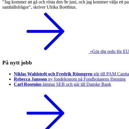
"Jag kommer att gå och rösta den 9e juni, och jag kommer välja ett par
samhällsfrågor", skriver Ulrika Boëthius.
»Gör dig redo för EU
På nytt jobb
Niklas Wahlstedt och Fredrik Rönngren
går till PAM Capita
Rebecca Jansson
ny fondekonom på Fondbolagens förening
Carl Rosenius
lämnar SEB och går till Danske Bank