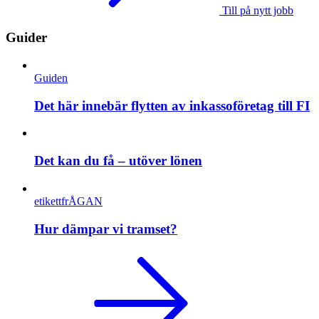
Till på nytt jobb
Guider
Guiden
Det här innebär flytten av inkassoföretag till FI
Det kan du få – utöver lönen
etikettfrÅGAN
Hur dämpar vi tramset?