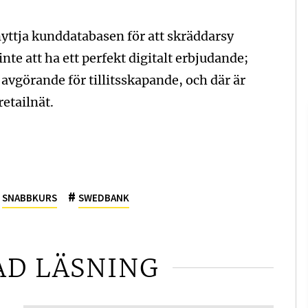
nyttja kunddatabasen för att skräddarsy
nte att ha ett perfekt digitalt erbjudande;
avgörande för tillitsskapande, och där är
etailnät.
#
SNABBKURS
SWEDBANK
AD LÄSNING