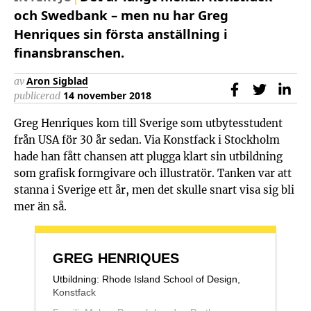
och Swedbank – men nu har Greg
Henriques sin första anställning i
finansbranschen.
av
Aron Sigblad
Dela på Face
Dela på 
Del
publicerad
14 november 2018
Greg Henriques kom till Sverige som utbytesstudent
från USA för 30 år sedan. Via Konstfack i Stockholm
hade han fått chansen att plugga klart sin utbildning
som grafisk formgivare och illustratör. Tanken var att
stanna i Sverige ett år, men det skulle snart visa sig bli
mer än så.
GREG HENRIQUES
Utbildning: Rhode Island School of Design,
Konstfack