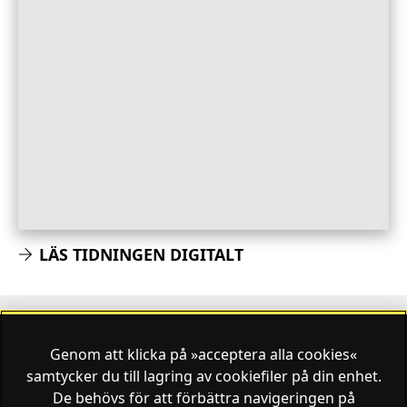
LÄS TIDNINGEN DIGITALT
Genom att klicka på »acceptera alla cookies«
Finansliv ägs av Finansliv Sverige AB, 556784-8741.
samtycker du till lagring av cookiefiler på din enhet.
De behövs för att förbättra navigeringen på