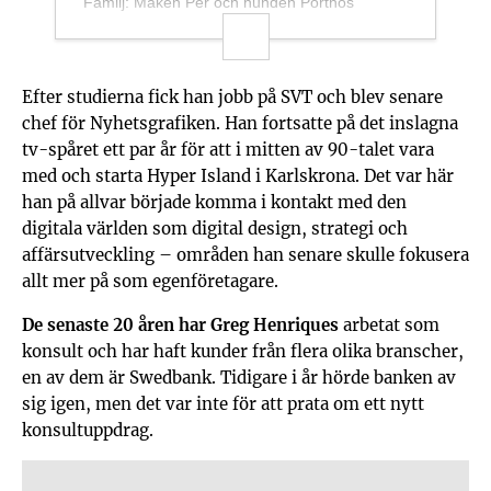
Familj: Maken Per och hunden Porthos
Karriär:
1997-2010:
Hyper Island
Efter studierna fick han jobb på SVT och blev senare
1998-2000: SVT
chef för Nyhetsgrafiken. Han fortsatte på det inslagna
tv-spåret ett par år för att i mitten av 90-talet vara
2000-2001:
Dobedo
med och starta Hyper Island i Karlskrona. Det var här
han på allvar började komma i kontakt med den
2001-2010 : Pro Create
digitala världen som digital design, strategi och
2010-2013: LBi Stockholm
affärsutveckling – områden han senare skulle fokusera
2013-2018:
allt mer på som egenföretagare.
Thinkable
Mars 2018: Swedbank
De senaste 20 åren har Greg Henriques
arbetat som
konsult och har haft kunder från flera olika branscher,
en av dem är Swedbank. Tidigare i år hörde banken av
sig igen, men det var inte för att prata om ett nytt
konsultuppdrag.