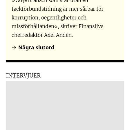
»Varje bransch som står utan en
fackförbundstidning är mer sårbar för
korruption, oegentligheter och
missförhållanden«, skriver Finanslivs
chefredaktör Axel Andén.
Några slutord
INTERVJUER