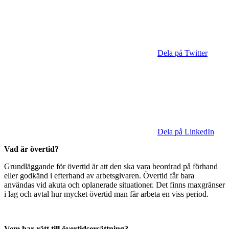
Dela på Twitter
Dela på LinkedIn
Vad är övertid?
Grundläggande för övertid är att den ska vara beordrad på förhand
eller godkänd i efterhand av arbetsgivaren. Övertid får bara
användas vid akuta och oplanerade situationer. Det finns maxgränser
i lag och avtal hur mycket övertid man får arbeta en viss period.
Vem har rätt till övertidsersättning?