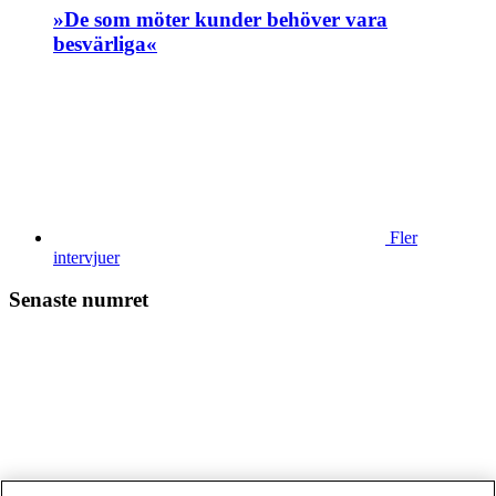
»De som möter kunder behöver vara
besvärliga«
Fler
intervjuer
Senaste numret
Läs tidningen