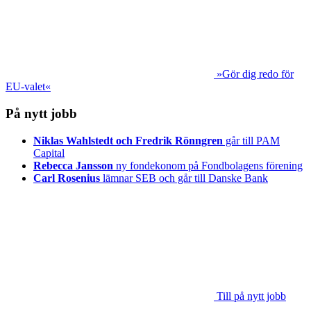
»Gör dig redo för
EU-valet«
På nytt jobb
Niklas Wahlstedt och Fredrik Rönngren
går till PAM
Capital
Rebecca Jansson
ny fondekonom på Fondbolagens förening
Carl Rosenius
lämnar SEB och går till Danske Bank
Till på nytt jobb