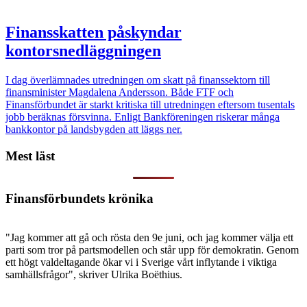
Finansskatten påskyndar
kontorsnedläggningen
I dag överlämnades utredningen om skatt på finanssektorn till
finansminister Magdalena Andersson. Både FTF och
Finansförbundet är starkt kritiska till utredningen eftersom tusentals
jobb beräknas försvinna. Enligt Bankföreningen riskerar många
bankkontor på landsbygden att läggs ner.
Mest läst
Finansförbundets krönika
"Jag kommer att gå och rösta den 9e juni, och jag kommer välja ett
parti som tror på partsmodellen och står upp för demokratin. Genom
ett högt valdeltagande ökar vi i Sverige vårt inflytande i viktiga
samhällsfrågor", skriver Ulrika Boëthius.