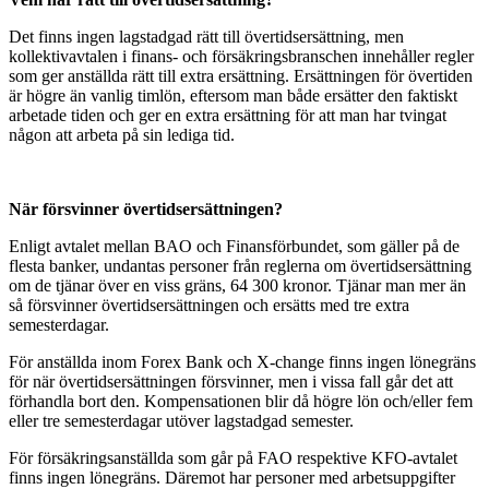
Det finns ingen lagstadgad rätt till övertidsersättning, men
kollektivavtalen i finans- och försäkringsbranschen innehåller regler
som ger anställda rätt till extra ersättning. Ersättningen för övertiden
är högre än vanlig timlön, eftersom man både ersätter den faktiskt
arbetade tiden och ger en extra ersättning för att man har tvingat
någon att arbeta på sin lediga tid.
När försvinner övertidsersättningen?
Enligt avtalet mellan BAO och Finansförbundet, som gäller på de
flesta banker, undantas personer från reglerna om övertidsersättning
om de tjänar över en viss gräns, 64 300 kronor. Tjänar man mer än
så försvinner övertidsersättningen och ersätts med tre extra
semesterdagar.
För anställda inom Forex Bank och X-change finns ingen lönegräns
för när övertidsersättningen försvinner, men i vissa fall går det att
förhandla bort den. Kompensationen blir då högre lön och/eller fem
eller tre semesterdagar utöver lagstadgad semester.
För försäkringsanställda som går på FAO respektive KFO-avtalet
finns ingen lönegräns. Däremot har personer med arbetsuppgifter