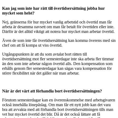
Kan jag som inte har rätt till övertidsersättning jobba hur
mycket som helst?
Nej, gränserna för hur mycket vanlig arbetstid och övertid man får
arbeta är desamma oavsett om man får betalt för övertiden eller inte.
Därför är det alltid viktigt att notera hur mycket man arbetar övertid.
Även de som inte får övertidsersättning kan komma överens med sin
chef om att få kompa ut viss övertid.
Utgångspunkten är att du som avtalat bort rätten till
övertidsersättning mot fler semesterdagar inte ska arbeta fler timmar
än den som inte arbetar någon övertid alls. Den kompensation som
erhålls genom fler semesterdagar kan sägas vara kompensation för
större flexibilitet när det gäller när man arbetar.
När är det värt att förhandla bort övertidsersättningen?
Förutom semesterdagar kan en överenskommelse med arbetsgivaren
också innehålla lönepåslag. Om man får ett nytt jobb kan det vara
bra att avvakta med att förhandla bort övertidsersättningen tills man
vet hur mycket övertid det blir. Då är det också lättare att få