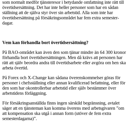
som normalt medför tjänsteresor i betydande omfattning inte rätt till
övertidsersättning. Det har inte heller personer som har en sådan
ställning att de själva styr över sin arbetstid. Alla som inte har
övertidsersättning på försäkringsområdet har fem extra semester-
dagar.
Vem kan förhandla bort övertidsersättning?
På BAO-området kan även den som tjänar mindre än 64 300 kronor
förhandla bort övertidsersättningen. Men då krävs att personen har
rätt att själv beordra andra till övertidsarbete eller avgöra om hen ska
arbeta övertid.
På Forex och X-Change kan sådana överenskommelser göras för
personer i chefsställning eller annan kvalificerad befattning, eller för
den som har okontrollerbar arbetstid eller själv bestämmer över
arbetstidens förläggning.
För försäkringsanställda finns ingen särskild begränsning, avtalet
säger att en tjänsteman kan komma överens med arbetsgivaren ”om
att kompensation ska utgå i annan form (utöver de fem extra
semesterdagarna)”.