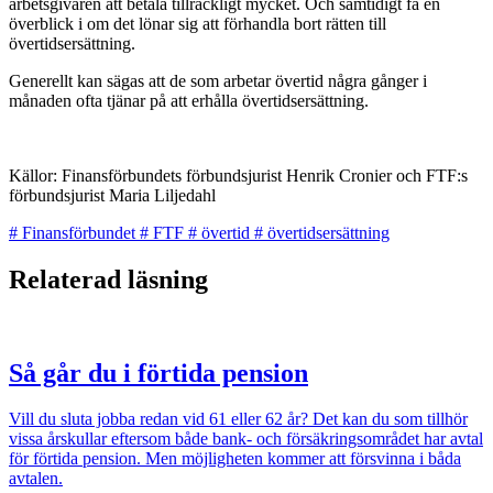
arbetsgivaren att betala tillräckligt mycket. Och samtidigt få en
överblick i om det lönar sig att förhandla bort rätten till
övertidsersättning.
Generellt kan sägas att de som arbetar övertid några gånger i
månaden ofta tjänar på att erhålla övertidsersättning.
Källor: Finansförbundets förbundsjurist Henrik Cronier och FTF:s
förbundsjurist Maria Liljedahl
#
Finansförbundet
#
FTF
#
övertid
#
övertidsersättning
Relaterad läsning
Så går du i förtida pension
Vill du sluta jobba redan vid 61 eller 62 år? Det kan du som tillhör
vissa årskullar eftersom både bank- och försäkringsområdet har avtal
för förtida pension. Men möjligheten kommer att försvinna i båda
avtalen.