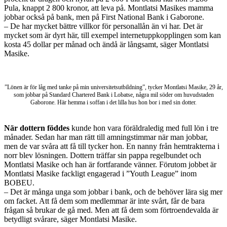
Pula, knappt 2 800 kronor, att leva på. Montlatsi Masikes mamma
jobbar också på bank, men på First National Bank i Gaborone.
– De har mycket bättre villkor för personallån än vi har. Det är
mycket som är dyrt här, till exempel internetuppkopplingen som kan
kosta 45 dollar per månad och ändå är långsamt, säger Montlatsi
Masike.
”Lönen är för låg med tanke på min universitetsutbildning”, tycker Montlatsi Masike, 29 år,
som jobbar på Standard Chartered Bank i Lobatse, några mil söder om huvudstaden
Gaborone. Här hemma i soffan i det lilla hus hon bor i med sin dotter.
När dottern föddes
kunde hon vara föräldraledig med full lön i tre
månader. Sedan har man rätt till amningstimmar när man jobbar,
men de var svåra att få till tycker hon. En nanny från hemtrakterna i
norr blev lösningen. Dottern träffar sin pappa regelbundet och
Montlatsi Masike och han är fortfarande vänner. Förutom jobbet är
Montlatsi Masike fackligt engagerad i ”Youth League” inom
BOBEU.
– Det är många unga som jobbar i bank, och de behöver lära sig mer
om facket. Att få dem som medlemmar är inte svårt, får de bara
frågan så brukar de gå med. Men att få dem som förtroendevalda är
betydligt svårare, säger Montlatsi Masike.