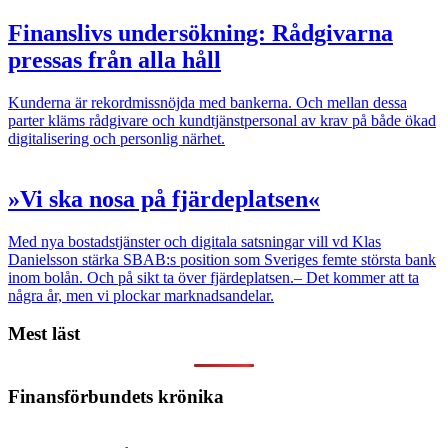
Finanslivs undersökning: Rådgivarna
pressas från alla håll
Kunderna är rekordmissnöjda med bankerna. Och mellan dessa
parter kläms rådgivare och kundtjänstpersonal av krav på både ökad
digitalisering och personlig närhet.
»Vi ska nosa på fjärdeplatsen«
Med nya bostadstjänster och digitala satsningar vill vd Klas
Danielsson stärka SBAB:s position som Sveriges femte största bank
inom bolån. Och på sikt ta över fjärdeplatsen.– Det kommer att ta
några år, men vi plockar marknadsandelar.
Mest läst
Finansförbundets krönika