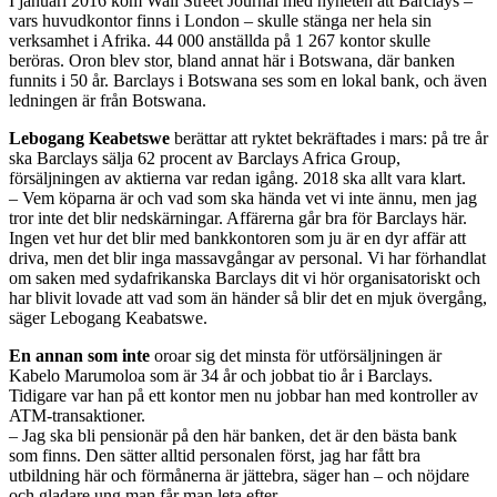
I januari 2016 kom Wall Street Journal med nyheten att Barclays –
vars huvudkontor finns i London – skulle stänga ner hela sin
verksamhet i Afrika. 44 000 anställda på 1 267 kontor skulle
beröras. Oron blev stor, bland annat här i Botswana, där banken
funnits i 50 år. Barclays i Botswana ses som en lokal bank, och även
ledningen är från Botswana.
Lebogang Keabetswe
berättar att ryktet bekräftades i mars: på tre år
ska Barclays sälja 62 procent av Barclays Africa Group,
försäljningen av aktierna var redan igång. 2018 ska allt vara klart.
– Vem köparna är och vad som ska hända vet vi inte ännu, men jag
tror inte det blir nedskärningar. Affärerna går bra för Barclays här.
Ingen vet hur det blir med bankkontoren som ju är en dyr affär att
driva, men det blir inga massavgångar av personal. Vi har förhandlat
om saken med sydafrikanska Barclays dit vi hör organisatoriskt och
har blivit lovade att vad som än händer så blir det en mjuk övergång,
säger Lebogang Keabatswe.
En annan som inte
oroar sig det minsta för utförsäljningen är
Kabelo Marumoloa som är 34 år och jobbat tio år i Barclays.
Tidigare var han på ett kontor men nu jobbar han med kontroller av
ATM-transaktioner.
– Jag ska bli pensionär på den här banken, det är den bästa bank
som finns. Den sätter alltid personalen först, jag har fått bra
utbildning här och förmånerna är jättebra, säger han – och nöjdare
och gladare ung man får man leta efter.