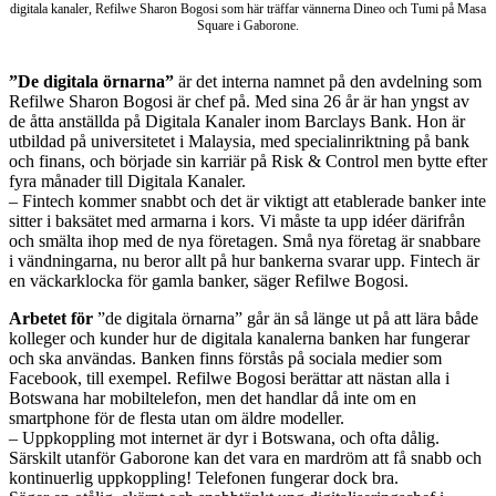
digitala kanaler, Refilwe Sharon Bogosi som här träffar vännerna Dineo och Tumi på Masa
Square i Gaborone.
”De digitala örnarna”
är det interna namnet på den avdelning som
Refilwe Sharon Bogosi är chef på. Med sina 26 år är han yngst av
de åtta anställda på Digitala Kanaler inom Barclays Bank. Hon är
utbildad på universitetet i Malaysia, med specialinriktning på bank
och finans, och började sin karriär på Risk & Control men bytte efter
fyra månader till Digitala Kanaler.
– Fintech kommer snabbt och det är viktigt att etablerade banker inte
sitter i baksätet med armarna i kors. Vi måste ta upp idéer därifrån
och smälta ihop med de nya företagen. Små nya företag är snabbare
i vändningarna, nu beror allt på hur bankerna svarar upp. Fintech är
en väckarklocka för gamla banker, säger Refilwe Bogosi.
Arbetet för
”de digitala örnarna” går än så länge ut på att lära både
kolleger och kunder hur de digitala kanalerna banken har fungerar
och ska användas. Banken finns förstås på sociala medier som
Facebook, till exempel. Refilwe Bogosi berättar att nästan alla i
Botswana har mobiltelefon, men det handlar då inte om en
smartphone för de flesta utan om äldre modeller.
– Uppkoppling mot internet är dyr i Botswana, och ofta dålig.
Särskilt utanför Gaborone kan det vara en mardröm att få snabb och
kontinuerlig uppkoppling! Telefonen fungerar dock bra.