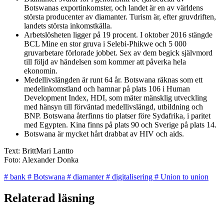
Botswanas exportinkomster, och landet är en av världens
största producenter av diamanter. Turism är, efter gruvdriften,
landets största inkomstkälla.
Arbetslösheten ligger på 19 procent. I oktober 2016 stängde
BCL Mine en stor gruva i Selebi-Phikwe och 5 000
gruvarbetare förlorade jobbet. Sex av dem begick självmord
till följd av händelsen som kommer att påverka hela
ekonomin.
Medellivslängden är runt 64 år. Botswana räknas som ett
medelinkomstland och hamnar på plats 106 i Human
Development Index, HDI, som mäter mänsklig utveckling
med hänsyn till förväntad medellivslängd, utbildning och
BNP. Botswana återfinns tio platser före Sydafrika, i paritet
med Egypten. Kina finns på plats 90 och Sverige på plats 14.
Botswana är mycket hårt drabbat av HIV och aids.
Text: BrittMari Lantto
Foto: Alexander Donka
#
bank
#
Botswana
#
diamanter
#
digitalisering
#
Union to union
Relaterad läsning