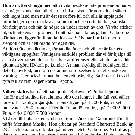
Hon är ytterst noga
med att vi vita besökare inte promenerar när vi
ska någonstans, utan alltid tar taxi. Botswana är normalt ett säkert
och lugnt land men nu är det strax före jul och alla är uppjagade
inför helgerna, som också är sommar och semestertid här, så risken
för ficktjuvar och rån är högre än under resten av året. Vi vita sticker
ut, och inte ens en promenad mitt på dagen längs gatan i Gaborone
där banken ligger är tillrådligt för oss. Själv har Portia Lepono
stenkoll och är helt orädd för egen del.
Att företräda medlemmar, förhandla löner och villkor är fackets
viktigaste uppgifter. Vanligaste enskilda problem där vi får hjälpa till
är just övertrasserade konton, kassadifferenser eller att den anställde
glömt att göra ID-koll på kunder. Är man skyldig till bedrägeri blir
det ofta avsked, men om det är andra förseelser blir det kanske en
varning. Eller också är man helt enkelt oskyldig. Så är det faktiskt i
fyra fall av fem, säger Portia Lepono.
Vilken status
har då ett bankjobb i Botswana? Portia Lepono
jämför med statliga förvaltningsjobb och lärare, i alla fall vad gäller
lönen. En vanlig ingångslön i bank ligger på 4 200 Pula, vilket
motsvarar 3 530 kronor. Efter tio år kan lönen ligga på 7 000-9 000
Pula, cirka 6 000-7 500 kronor.
Vi åker till Lobatse, en stad cirka 6 mil söder om Gaborone, för att
träffa Montlatsi Masike. Hon arbetar på Standard Chartered Bank, är
29 år och ekonom, utbildad på universitetet i Gaborone. Vi träffas på
det som anses som Lobatses finast hotell, Cumberland hotel, som är