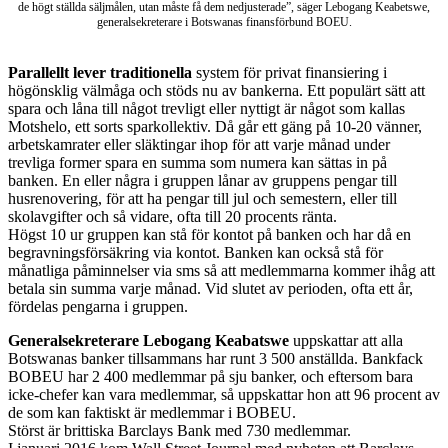
de högt ställda säljmålen, utan måste få dem nedjusterade”, säger Lebogang Keabetswe,
generalsekreterare i Botswanas finansförbund BOEU.
Parallellt lever traditionella
system för privat finansiering i
högönsklig välmåga och stöds nu av bankerna. Ett populärt sätt att
spara och låna till något trevligt eller nyttigt är något som kallas
Motshelo, ett sorts sparkollektiv. Då går ett gäng på 10-20 vänner,
arbetskamrater eller släktingar ihop för att varje månad under
trevliga former spara en summa som numera kan sättas in på
banken. En eller några i gruppen lånar av gruppens pengar till
husrenovering, för att ha pengar till jul och semestern, eller till
skolavgifter och så vidare, ofta till 20 procents ränta.
Högst 10 ur gruppen kan stå för kontot på banken och har då en
begravningsförsäkring via kontot. Banken kan också stå för
månatliga påminnelser via sms så att medlemmarna kommer ihåg att
betala sin summa varje månad. Vid slutet av perioden, ofta ett år,
fördelas pengarna i gruppen.
Generalsekreterare Lebogang Keabatswe
uppskattar att alla
Botswanas banker tillsammans har runt 3 500 anställda. Bankfack
BOBEU har 2 400 medlemmar på sju banker, och eftersom bara
icke-chefer kan vara medlemmar, så uppskattar hon att 96 procent av
de som kan faktiskt är medlemmar i BOBEU.
Störst är brittiska Barclays Bank med 730 medlemmar.