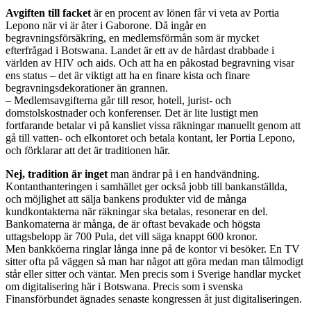
Avgiften till facket
är en procent av lönen får vi veta av Portia
Lepono när vi är åter i Gaborone. Då ingår en
begravningsförsäkring, en medlemsförmån som är mycket
efterfrågad i Botswana. Landet är ett av de hårdast drabbade i
världen av HIV och aids. Och att ha en påkostad begravning visar
ens status – det är viktigt att ha en finare kista och finare
begravningsdekorationer än grannen.
– Medlemsavgifterna går till resor, hotell, jurist- och
domstolskostnader och konferenser. Det är lite lustigt men
fortfarande betalar vi på kansliet vissa räkningar manuellt genom att
gå till vatten- och elkontoret och betala kontant, ler Portia Lepono,
och förklarar att det är traditionen här.
Nej, tradition är inget
man ändrar på i en handvändning.
Kontanthanteringen i samhället ger också jobb till bankanställda,
och möjlighet att sälja bankens produkter vid de många
kundkontakterna när räkningar ska betalas, resonerar en del.
Bankomaterna är många, de är oftast bevakade och högsta
uttagsbelopp är 700 Pula, det vill säga knappt 600 kronor.
Men bankköerna ringlar långa inne på de kontor vi besöker. En TV
sitter ofta på väggen så man har något att göra medan man tålmodigt
står eller sitter och väntar. Men precis som i Sverige handlar mycket
om digitalisering här i Botswana. Precis som i svenska
Finansförbundet ägnades senaste kongressen åt just digitaliseringen.