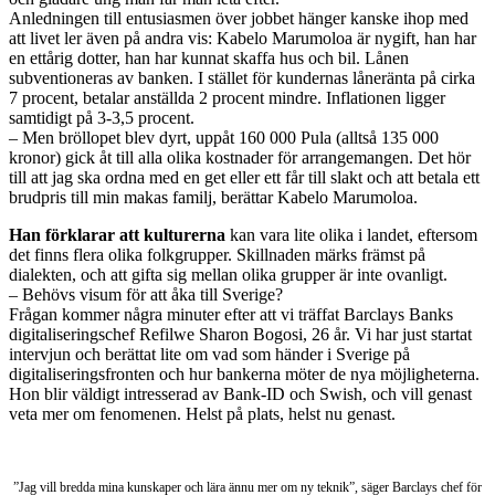
Anledningen till entusiasmen över jobbet hänger kanske ihop med
att livet ler även på andra vis: Kabelo Marumoloa är nygift, han har
en ettårig dotter, han har kunnat skaffa hus och bil. Lånen
subventioneras av banken. I stället för kundernas låneränta på cirka
7 procent, betalar anställda 2 procent mindre. Inflationen ligger
samtidigt på 3-3,5 procent.
– Men bröllopet blev dyrt, uppåt 160 000 Pula (alltså 135 000
kronor) gick åt till alla olika kostnader för arrangemangen. Det hör
till att jag ska ordna med en get eller ett får till slakt och att betala ett
brudpris till min makas familj, berättar Kabelo Marumoloa.
Han förklarar att kulturerna
kan vara lite olika i landet, eftersom
det finns flera olika folkgrupper. Skillnaden märks främst på
dialekten, och att gifta sig mellan olika grupper är inte ovanligt.
– Behövs visum för att åka till Sverige?
Frågan kommer några minuter efter att vi träffat Barclays Banks
digitaliseringschef Refilwe Sharon Bogosi, 26 år. Vi har just startat
intervjun och berättat lite om vad som händer i Sverige på
digitaliseringsfronten och hur bankerna möter de nya möjligheterna.
Hon blir väldigt intresserad av Bank-ID och Swish, och vill genast
veta mer om fenomenen. Helst på plats, helst nu genast.
”Jag vill bredda mina kunskaper och lära ännu mer om ny teknik”, säger Barclays chef för