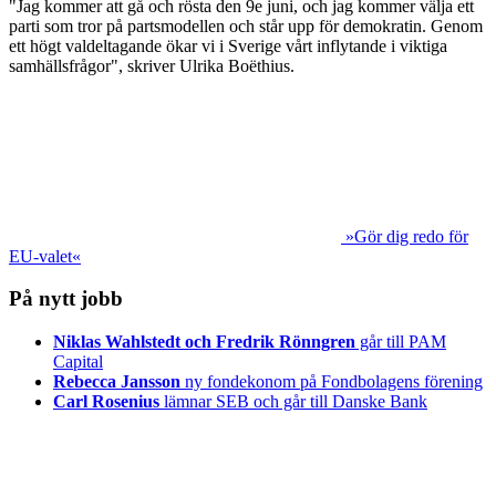
"Jag kommer att gå och rösta den 9e juni, och jag kommer välja ett
parti som tror på partsmodellen och står upp för demokratin. Genom
ett högt valdeltagande ökar vi i Sverige vårt inflytande i viktiga
samhällsfrågor", skriver Ulrika Boëthius.
»Gör dig redo för
EU-valet«
På nytt jobb
Niklas Wahlstedt och Fredrik Rönngren
går till PAM
Capital
Rebecca Jansson
ny fondekonom på Fondbolagens förening
Carl Rosenius
lämnar SEB och går till Danske Bank