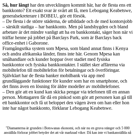
Så, hur långt
har den utvecklingen kommit här, har de flesta ens ett
bankkonto? Ett exakt svar är svårt att få, men Lebogang Keabetswe,
generalsekreterare i BOBEU, gör ett försök.
– De flesta i de större städerna, de utbildade och de med kontorsjobb
– särskilt statliga – har bankkonto. Men på landsbygden och bland
arbetare är det mindre vanligt att ha en bankkontakt, säger hon när vi
träffar henne på jobbet på Barclays Park, som är Barclays back
office-enhet i Gaborone.
Framgångsrika system som Mpesa, som bland annat finns i Kenya
och andra afrikanska länder, finns inte här. Genom Mpesa kan
småhandlare och kunder hoppar över stadiet med fysiska
bankkontor och fysiska bankkontakter. I stället sker affärerna via
mobiltelefon till mobiltelefon för betalningar och överföringar.
Självklart har de flesta banker mobilbank via app med
grundläggande funktioner för kunder som har en smartphone, och
det finns även en lösning för äldre modeller av mobiltelefoner.
– Den gör att en kund kan skicka pengar via telefonen till en annan
person. Mottagaren får då en pinkod som gör att personen kan gå till
ett bankkontor och få ut beloppet den vägen även om han eller hon
inte har något bankkonto, förklarar Lebogang Keabetswe.
”Diamanterna är grunden i Botswanas ekonomi, och när nu en gruva stänger och 5 000
anställda förlorar jobbet betyder det att vår marknad viker. Då kan inte vi bankanställda nå