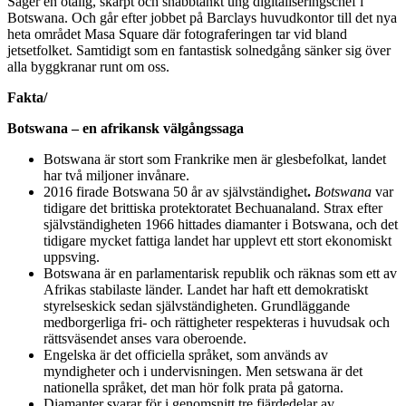
Säger en otålig, skärpt och snabbtänkt ung digitaliseringschef i
Botswana. Och går efter jobbet på Barclays huvudkontor till det nya
heta området Masa Square där fotograferingen tar vid bland
jetsetfolket. Samtidigt som en fantastisk solnedgång sänker sig över
alla byggkranar runt om oss.
Fakta/
Botswana – en afrikansk välgångssaga
Botswana är stort som Frankrike men är glesbefolkat, landet
har två miljoner invånare.
2016 firade Botswana 50 år av självständighet
.
Botswana
var
tidigare det brittiska protektoratet Bechuanaland. Strax efter
självständigheten 1966 hittades diamanter i Botswana, och det
tidigare mycket fattiga landet har upplevt ett stort ekonomiskt
uppsving.
Botswana är en parlamentarisk republik och räknas som ett av
Afrikas stabilaste länder. Landet har haft ett demokratiskt
styrelseskick sedan självständigheten. Grundläggande
medborgerliga fri- och rättigheter respekteras i huvudsak och
rättsväsendet anses vara oberoende.
Engelska är det officiella språket, som används av
myndigheter och i undervisningen. Men setswana är det
nationella språket, det man hör folk prata på gatorna.
Diamanter svarar för i genomsnitt tre fjärdedelar av