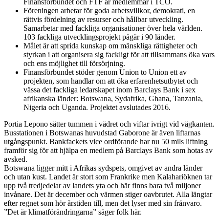
Finansförbundet och FTF är medlemmar i TCO.
Föreningen arbetar för goda arbetsvillkor, demokrati, en
rättvis fördelning av resurser och hållbar utveckling.
Samarbetar med fackliga organisationer över hela världen.
103 fackliga utvecklingsprojekt pågår i 90 länder.
Målet är att sprida kunskap om mänskliga rättigheter och
styrkan i att organisera sig fackligt för att tillsammans öka vars
och ens möjlighet till försörjning.
Finansförbundet stöder genom Union to Union ett av
projekten, som handlar om att öka erfarenhetsutbytet och
vässa det fackliga ledarskapet inom Barclays Bank i sex
afrikanska länder: Botswana, Sydafrika, Ghana, Tanzania,
Nigeria och Uganda. Projektet avslutades 2016.
Portia Lepono sätter tummen i vädret och viftar ivrigt vid vägkanten.
Busstationen i Botswanas huvudstad Gaborone är även liftarnas
utgångspunkt. Bankfackets vice ordförande har nu 50 mils liftning
framför sig för att hjälpa en medlem på Barclays Bank som hotas av
avsked.
Botswana ligger mitt i Afrikas sydspets, omgivet av andra länder
och utan kust. Landet är stort som Frankrike men Kalahariöknen tar
upp två tredjedelar av landets yta och här finns bara två miljoner
invånare. Det är december och värmen stiger oavbrutet. Alla längtar
efter regnet som hör årstiden till, men det lyser med sin frånvaro.
”Det är klimatförändringarna” säger folk här.