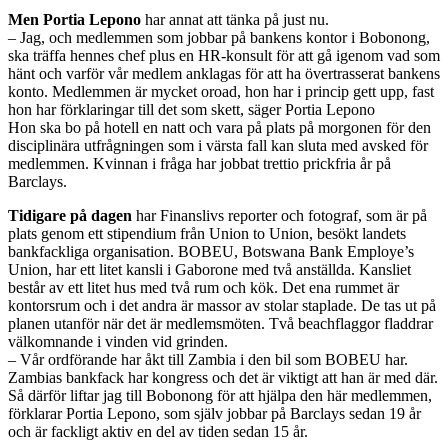
Men Portia Lepono
har annat att tänka på just nu.
– Jag, och medlemmen som jobbar på bankens kontor i Bobonong,
ska träffa hennes chef plus en HR-konsult för att gå igenom vad som
hänt och varför vår medlem anklagas för att ha övertrasserat bankens
konto. Medlemmen är mycket oroad, hon har i princip gett upp, fast
hon har förklaringar till det som skett, säger Portia Lepono
Hon ska bo på hotell en natt och vara på plats på morgonen för den
disciplinära utfrågningen som i värsta fall kan sluta med avsked för
medlemmen. Kvinnan i fråga har jobbat trettio prickfria år på
Barclays.
Tidigare på dagen
har Finanslivs reporter och fotograf, som är på
plats genom ett stipendium från Union to Union, besökt landets
bankfackliga organisation. BOBEU, Botswana Bank Employe’s
Union, har ett litet kansli i Gaborone med två anställda. Kansliet
består av ett litet hus med två rum och kök. Det ena rummet är
kontorsrum och i det andra är massor av stolar staplade. De tas ut på
planen utanför när det är medlemsmöten. Två beachflaggor fladdrar
välkomnande i vinden vid grinden.
– Vår ordförande har åkt till Zambia i den bil som BOBEU har.
Zambias bankfack har kongress och det är viktigt att han är med där.
Så därför liftar jag till Bobonong för att hjälpa den här medlemmen,
förklarar Portia Lepono, som själv jobbar på Barclays sedan 19 år
och är fackligt aktiv en del av tiden sedan 15 år.