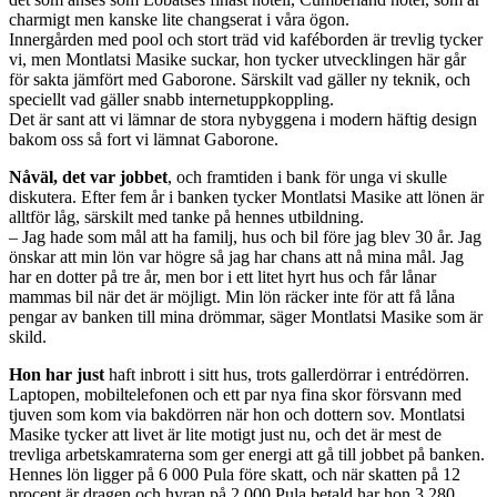
charmigt men kanske lite changserat i våra ögon.
Innergården med pool och stort träd vid kaféborden är trevlig tycker
vi, men Montlatsi Masike suckar, hon tycker utvecklingen här går
för sakta jämfört med Gaborone. Särskilt vad gäller ny teknik, och
speciellt vad gäller snabb internetuppkoppling.
Det är sant att vi lämnar de stora nybyggena i modern häftig design
bakom oss så fort vi lämnat Gaborone.
Nåväl, det var jobbet
, och framtiden i bank för unga vi skulle
diskutera. Efter fem år i banken tycker Montlatsi Masike att lönen är
alltför låg, särskilt med tanke på hennes utbildning.
– Jag hade som mål att ha familj, hus och bil före jag blev 30 år. Jag
önskar att min lön var högre så jag har chans att nå mina mål. Jag
har en dotter på tre år, men bor i ett litet hyrt hus och får lånar
mammas bil när det är möjligt. Min lön räcker inte för att få låna
pengar av banken till mina drömmar, säger Montlatsi Masike som är
skild.
Hon har just
haft inbrott i sitt hus, trots gallerdörrar i entrédörren.
Laptopen, mobiltelefonen och ett par nya fina skor försvann med
tjuven som kom via bakdörren när hon och dottern sov. Montlatsi
Masike tycker att livet är lite motigt just nu, och det är mest de
trevliga arbetskamraterna som ger energi att gå till jobbet på banken.
Hennes lön ligger på 6 000 Pula före skatt, och när skatten på 12
procent är dragen och hyran på 2 000 Pula betald har hon 3 280