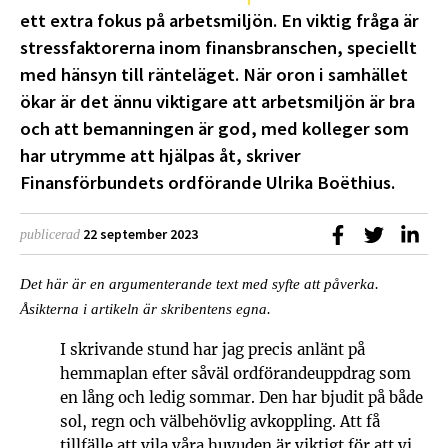
ett extra fokus på arbetsmiljön. En viktig fråga är
stressfaktorerna inom finansbranschen, speciellt
med hänsyn till ränteläget. När oron i samhället
ökar är det ännu viktigare att arbets­miljön är bra
och att bemanningen är god, med kolleger som
har utrymme att hjälpas åt, skriver
Finansförbundets ordförande Ulrika Boëthius.
Dela på Faceb
Dela på T
Dela
22 september 2023
publicerad
Det här är en argumenterande text med syfte att påverka.
Åsikterna i artikeln är skribentens egna.
I skrivande stund har jag precis anlänt på
hemmaplan efter såväl ordförandeuppdrag som
en lång och ledig sommar. Den har bjudit på både
sol, regn och välbehövlig avkoppling. Att få
tillfälle att vila våra huvuden är viktigt för att vi