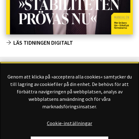
LÄS TIDNINGEN DIGITALT
Genom att klicka på »acceptera alla cookies« samtycker du
Finansliv ägs av Finansliv Sverige AB, 556784-8741.
till lagring av cookiefiler på din enhet. De behövs för att
förbättra navigeringen på webbplatsen, analys av
webbplatsens användning och för våra
marknadsföringsinsatser.
Finansliv producerades av Tidningen Journalisten AB till 30
juni 2024.
Cookie-inställningar