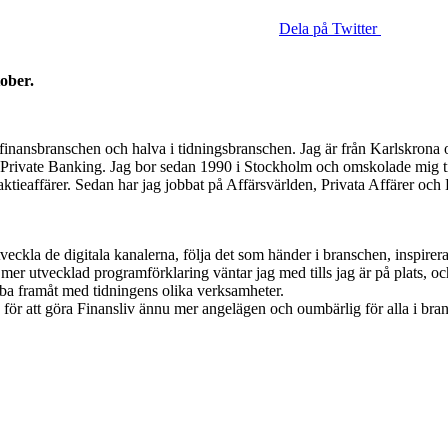
Dela på Twitter
ober.
i finansbranschen och halva i tidningsbranschen. Jag är från Karlskron
ivate Banking. Jag bor sedan 1990 i Stockholm och omskolade mig till j
 aktieaffärer. Sedan har jag jobbat på Affärsvärlden, Privata Affärer o
veckla de digitala kanalerna, följa det som händer i branschen, inspirera
 mer utvecklad programförklaring väntar jag med tills jag är på plats, 
bba framåt med tidningens olika verksamheter.
 för att göra Finansliv ännu mer angelägen och oumbärlig för alla i bran