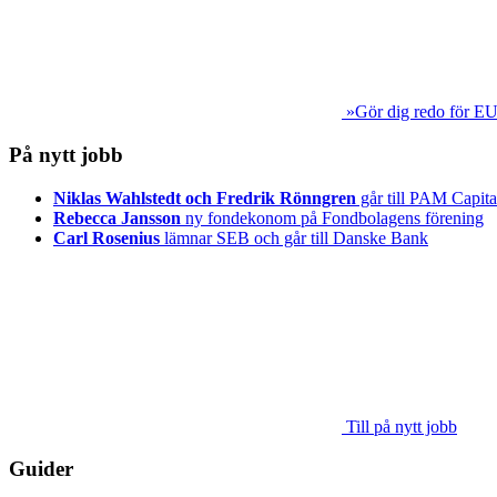
»Gör dig redo för EU
På nytt jobb
Niklas Wahlstedt och Fredrik Rönngren
går till PAM Capita
Rebecca Jansson
ny fondekonom på Fondbolagens förening
Carl Rosenius
lämnar SEB och går till Danske Bank
Till på nytt jobb
Guider