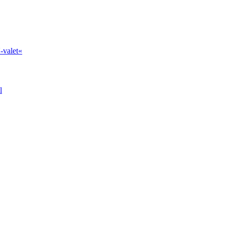
-valet«
l