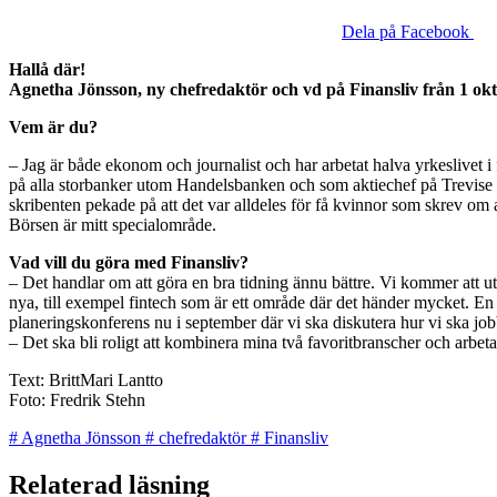
Dela på Facebook
Hallå där!
Agnetha Jönsson, ny chefredaktör och vd på Finansliv från 1 okt
Vem är du?
– Jag är både ekonom och journalist och har arbetat halva yrkeslivet 
på alla storbanker utom Handelsbanken och som aktiechef på Trevise Pr
skribenten pekade på att det var alldeles för få kvinnor som skrev om
Börsen är mitt specialområde.
Vad vill du göra med Finansliv?
– Det handlar om att göra en bra tidning ännu bättre. Vi kommer att ut
nya, till exempel fintech som är ett område där det händer mycket. En
planeringskonferens nu i september där vi ska diskutera hur vi ska jo
– Det ska bli roligt att kombinera mina två favoritbranscher och arbeta
Text: BrittMari Lantto
Foto: Fredrik Stehn
#
Agnetha Jönsson
#
chefredaktör
#
Finansliv
Relaterad läsning