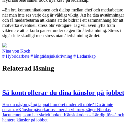
Hybridarbete ställer dock nya krav på ledarskap.
–En bra kommunikationen och dialog mellan chef och medarbetare
när man inte ses varje dag är väldigt viktig. Att ha täta avstämningar
och få medarbetarna att känna att de bidrar i ett sammanhang för att
motverka eventuell stress blir viktigare. Jag vill även lyfta fram
vikten av att ta korta pauser under dagen för återhämtning. Stress i
sig är inte skadligt men stress utan återhämtning är det.
Nina von Koch
#
Hybridarbete
#
långtidssjukskrivning
#
Ledarskap
Relaterad läsning
Så kontrollerar du dina känslor på jobbet
Har du någon gång tappat humöret under ett möte? Du är inte
ensam. »Känslor påverkar oss mer än vi tror«, säger Nicolas
Jacquemot, som har skrivit boken Känslokoden – Lär dig förstå och
hantera känslor på jobbet.