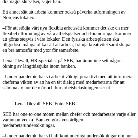
dra några slutsatser, säger han.
Ett annat sätt att arbeta kommer också påverka utformningen av
Nordeas lokaler.
–För att stödja vårt nya flexibla arbetssätt kommer det ske en mer
flexibel utformning av våra arbetsplatser och förändringar kommer
att göras stegvis i våra lokaler. Den fysiska arbetsplatsen ska
tillgodose många olika sätt att arbeta, främja kreativitet samt skapa
en bra atmosfär med ytor för samarbete.
Lena Tilevall, HR-specialist på SEB, har ännu inte sett någon
ökning av långtidssjuka inom banken.
–Under pandemin har vi arbetat väldigt proaktivt med att informera
cheferna vikten av att ha en tät dialog med medarbetarna för att
stämma av hur de mår och hur arbetsbelastningen ser ut.
Lena Tilevall, SEB. Foto: SEB
SEB har one-to-one möten mellan chefer och medarbetare varje eller
varannan vecka. Banken gör även årligen
medarbetarundersökningar.
–Under pandemin har vi haft kontinuerliga undersökningar om hur