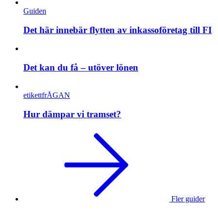
Guiden
Det här innebär flytten av inkassoföretag till FI
Det kan du få – utöver lönen
etikettfrÅGAN
Hur dämpar vi tramset?
Fler guider