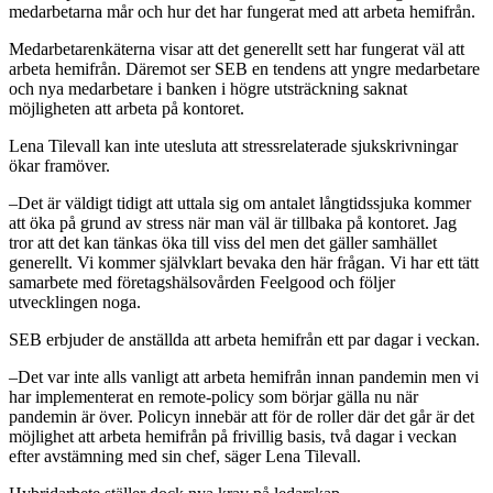
medarbetarna mår och hur det har fungerat med att arbeta hemifrån.
Medarbetarenkäterna visar att det generellt sett har fungerat väl att
arbeta hemifrån. Däremot ser SEB en tendens att yngre medarbetare
och nya medarbetare i banken i högre utsträckning saknat
möjligheten att arbeta på kontoret.
Lena Tilevall kan inte utesluta att stressrelaterade sjukskrivningar
ökar framöver.
–Det är väldigt tidigt att uttala sig om antalet långtidssjuka kommer
att öka på grund av stress när man väl är tillbaka på kontoret. Jag
tror att det kan tänkas öka till viss del men det gäller samhället
generellt. Vi kommer självklart bevaka den här frågan. Vi har ett tätt
samarbete med företagshälsovården Feelgood och följer
utvecklingen noga.
SEB erbjuder de anställda att arbeta hemifrån ett par dagar i veckan.
–Det var inte alls vanligt att arbeta hemifrån innan pandemin men vi
har implementerat en remote-policy som börjar gälla nu när
pandemin är över. Policyn innebär att för de roller där det går är det
möjlighet att arbeta hemifrån på frivillig basis, två dagar i veckan
efter avstämning med sin chef, säger Lena Tilevall.