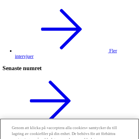
Fler
intervjuer
Senaste numret
Läs tidningen
Genom att klicka på »acceptera alla cookies« samtycker du till
digitalt
lagring av cookiefiler på din enhet. De behövs för att förbättra
Finansliv ägs av Finansliv Sverige AB, 556784-8741.