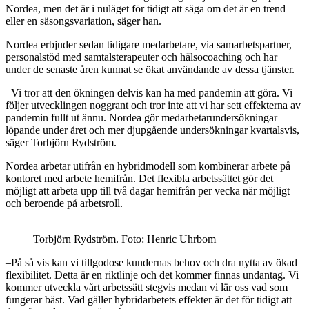
Nordea, men det är i nuläget för tidigt att säga om det är en trend
eller en säsongsvariation, säger han.
Nordea erbjuder sedan tidigare medarbetare, via samarbetspartner,
personalstöd med samtalsterapeuter och hälsocoaching och har
under de senaste åren kunnat se ökat användande av dessa tjänster.
–Vi tror att den ökningen delvis kan ha med pandemin att göra. Vi
följer utvecklingen noggrant och tror inte att vi har sett effekterna av
pandemin fullt ut ännu. Nordea gör medarbetarundersökningar
löpande under året och mer djupgående undersökningar kvartalsvis,
säger Torbjörn Rydström.
Nordea arbetar utifrån en hybridmodell som kombinerar arbete på
kontoret med arbete hemifrån. Det flexibla arbetssättet gör det
möjligt att arbeta upp till två dagar hemifrån per vecka när möjligt
och beroende på arbetsroll.
Torbjörn Rydström. Foto: Henric Uhrbom
–På så vis kan vi tillgodose kundernas behov och dra nytta av ökad
flexibilitet. Detta är en riktlinje och det kommer finnas undantag. Vi
kommer utveckla vårt arbetssätt stegvis medan vi lär oss vad som
fungerar bäst. Vad gäller hybridarbetets effekter är det för tidigt att