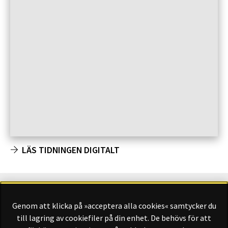
LÄS TIDNINGEN DIGITALT
Genom att klicka på »acceptera alla cookies« samtycker du
Finansliv ägs av Finansliv Sverige AB, 556784-8741.
till lagring av cookiefiler på din enhet. De behövs för att