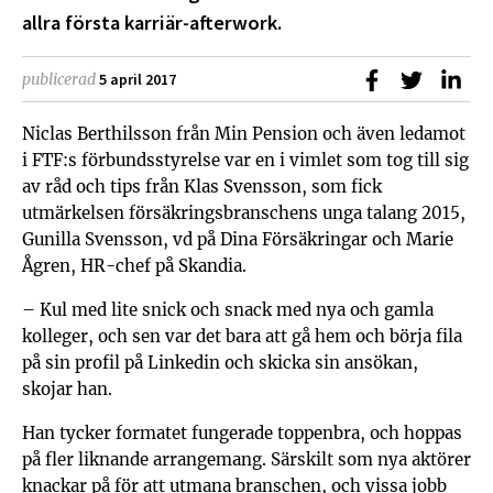
allra första karriär-afterwork.
Dela på Faceb
Dela på T
Dela
publicerad
5 april 2017
Niclas Berthilsson från Min Pension och även ledamot
i FTF:s förbundsstyrelse var en i vimlet som tog till sig
av råd och tips från Klas Svensson, som fick
utmärkelsen försäkringsbranschens unga talang 2015,
Gunilla Svensson, vd på Dina Försäkringar och Marie
Ågren, HR-chef på Skandia.
– Kul med lite snick och snack med nya och gamla
kolleger, och sen var det bara att gå hem och börja fila
på sin profil på Linkedin och skicka sin ansökan,
skojar han.
Han tycker formatet fungerade toppenbra, och hoppas
på fler liknande arrangemang. Särskilt som nya aktörer
knackar på för att utmana branschen, och vissa jobb