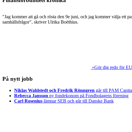
Finansförbundets krönika
"Jag kommer att gå och rösta den 9e juni, och jag kommer välja ett par
samhällsfrågor", skriver Ulrika Boëthius.
»Gör dig redo för EU
På nytt jobb
Niklas Wahlstedt och Fredrik Rönngren
går till PAM Capita
Rebecca Jansson
ny fondekonom på Fondbolagens förening
Carl Rosenius
lämnar SEB och går till Danske Bank