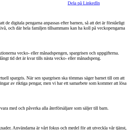
Dela på LinkedIn
att de digitala pengarna anpassas efter barnen, så att det är förståeligt
nivå, och där hela familjen tillsammans kan ha koll på veckopengarna
ktionerna vecko- eller månadspengen, spargrisen och uppgifterna.
ångt tid det är kvar tills nästa vecko- eller månadspeng.
irtuell spargris. När sen spargrisen ska tömmas säger barnet till om att
rföringar av riktiga pengar, men vi har ett samarbete som kommer att lösa
 vara med och påverka alla återförsäljare som säljer till barn.
rknader. Användarna är vårt fokus och medel för att utveckla vår tjänst,