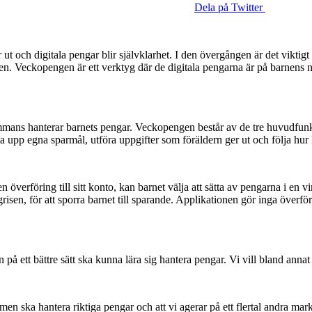
Dela på Twitter
r ut och digitala pengar blir självklarhet. I den övergången är det viktigt 
len. Veckopengen är ett verktyg där de digitala pengarna är på barnens 
ammans hanterar barnets pengar. Veckopengen består av de tre huvudfun
 upp egna sparmål, utföra uppgifter som föräldern ger ut och följa hur l
en överföring till sitt konto, kan barnet välja att sätta av pengarna i en v
pargrisen, för att sporra barnet till sparande. Applikationen gör inga öve
rn på ett bättre sätt ska kunna lära sig hantera pengar. Vi vill bland annat
ormen ska hantera riktiga pengar och att vi agerar på ett flertal andra ma