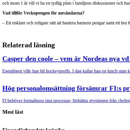
och inom 1 år vill vi ha en tydlig plats i familjens diskussioner och ha
Vad tillför Veckopengen för användarna?
– Ett enklare och roligare sätt att hantera barnens pengar samt ett bra
Relaterad läsning
Casper den coole – vem är Nordeas nya vd
Egentligen ville han bli hockeyproffs. I dag kallar han en lunch utan k
Hög personalomsättning försämrar FI:s pr
FI behöver formalisera sina processer, förbättra styrningen från chef
Mest läst