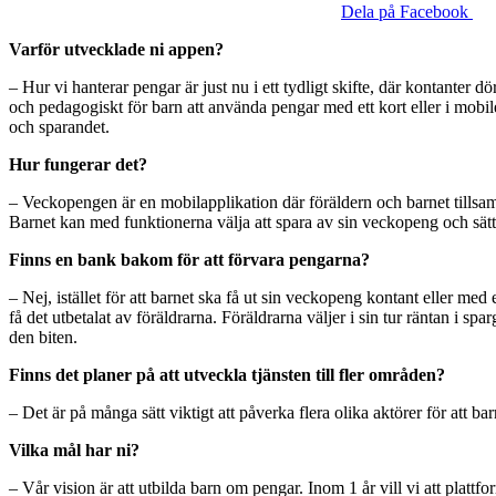
Dela på Facebook
Varför utvecklade ni appen?
– Hur vi hanterar pengar är just nu i ett tydligt skifte, där kontanter dö
och pedagogiskt för barn att använda pengar med ett kort eller i mobi
och sparandet.
Hur fungerar det?
– Veckopengen är en mobilapplikation där föräldern och barnet tills
Barnet kan med funktionerna välja att spara av sin veckopeng och sätta
Finns en bank bakom för att förvara pengarna?
– Nej, istället för att barnet ska få ut sin veckopeng kontant eller med 
få det utbetalat av föräldrarna. Föräldrarna väljer i sin tur räntan i s
den biten.
Finns det planer på att utveckla tjänsten till fler områden?
– Det är på många sätt viktigt att påverka flera olika aktörer för att ba
Vilka mål har ni?
– Vår vision är att utbilda barn om pengar. Inom 1 år vill vi att plattf