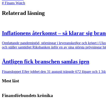
#
Finans Watch
Relaterad läsning
Inflationens återkomst – så klarar sig bra
Omfattande pandemistöd, störningar i leveranskedjor och kriget i Ukrai
och ställer samtidigt Riksbanken inför en av sina största prövningar hit
Äntligen fick branschen samlas igen
Finansloppet
Efter jobbet den 31 augusti trängde 672 löpare och 1 344
Mest läst
Finansförbundets krönika