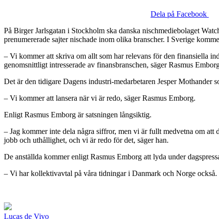
Dela på Facebook
På Birger Jarlsgatan i Stockholm ska danska nischmediebolaget Watc
prenumererade sajter nischade inom olika branscher. I Sverige komme
– Vi kommer att skriva om allt som har relevans för den finansiella ind
genomsnittligt intresserade av finansbranschen, säger Rasmus Emborg
Det är den tidigare Dagens industri-medarbetaren Jesper Mothander som 
– Vi kommer att lansera när vi är redo, säger Rasmus Emborg.
Enligt Rasmus Emborg är satsningen långsiktig.
– Jag kommer inte dela några siffror, men vi är fullt medvetna om att d
jobb och uthållighet, och vi är redo för det, säger han.
De anställda kommer enligt Rasmus Emborg att lyda under dagspressavt
– Vi har kollektivavtal på våra tidningar i Danmark och Norge ocks
Lucas de Vivo