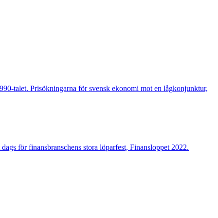
v 1990-talet. Prisökningarna för svensk ekonomi mot en lågkonjunktur,
 dags för finansbranschens stora löparfest, Finansloppet 2022.