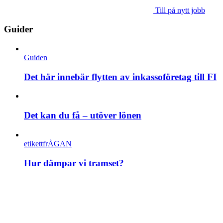
Till på nytt jobb
Guider
Guiden
Det här innebär flytten av inkassoföretag till FI
Det kan du få – utöver lönen
etikettfrÅGAN
Hur dämpar vi tramset?