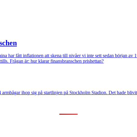
nschen
na har fått inflationen att skena till nivåer vi inte sett sedan början a
tills. Frågan är: hur klarar finansbranschen prishettan?
 armbågar ihop sig på startlinjen på Stockholm Stadion. Det hade blivit