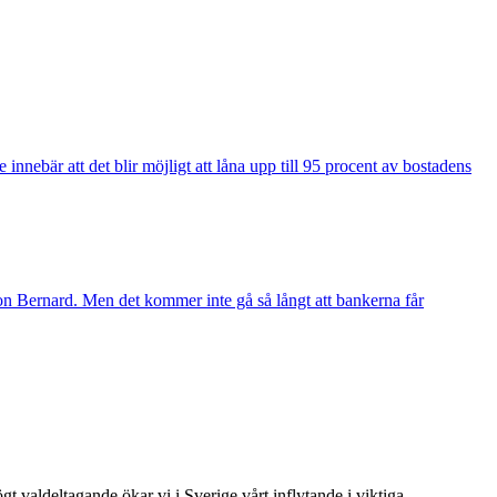
innebär att det blir möjligt att låna upp till 95 procent av bostadens
n Bernard. Men det kommer inte gå så långt att bankerna får
t valdeltagande ökar vi i Sverige vårt inflytande i viktiga