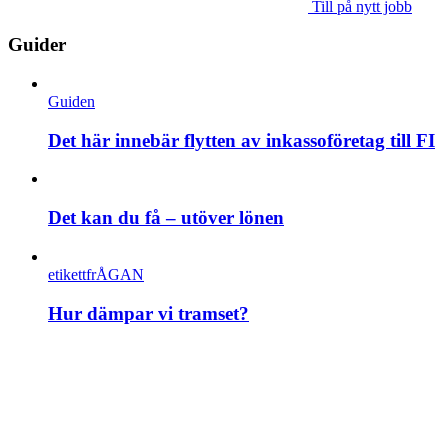
Till på nytt jobb
Guider
Guiden
Det här innebär flytten av inkassoföretag till FI
Det kan du få – utöver lönen
etikettfrÅGAN
Hur dämpar vi tramset?