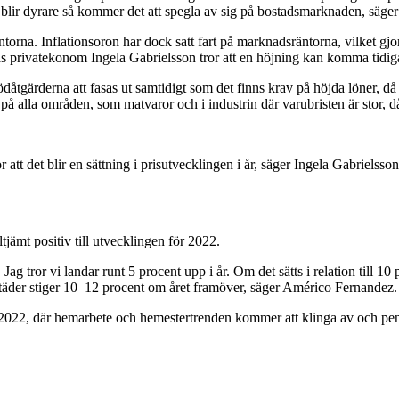
blir dyrare så kommer det att spegla av sig på bostadsmarknaden, säger
ntorna. Inflationsoron har dock satt fart på marknadsräntorna, vilket gjo
deas privatekonom Ingela Gabrielsson tror att en höjning kan komma tidig
tgärderna att fasas ut samtidigt som det finns krav på höjda löner, då 
red på alla områden, som matvaror och i industrin där varubristen är stor,
tt det blir en sättning i prisutvecklingen i år, säger Ingela Gabrielsson
jämt positiv till utvecklingen för 2022.
or vi landar runt 5 procent upp i år. Om det sätts i relation till 10 pr
täder stiger 10–12 procent om året framöver, säger Américo Fernandez.
2022, där hemarbete och hemestertrenden kommer att klinga av och peng