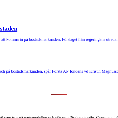
ostaden
are att komma in på bostadsmarknaden. Förslaget från regeringens utredare 
 och på bostadsmarknaden, spår Första AP-fondens vd Kristin Magnusso
ti som tror på partsmodellen och står upp för demokratin. Genom ett hög