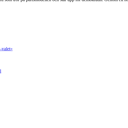
-valet«
l