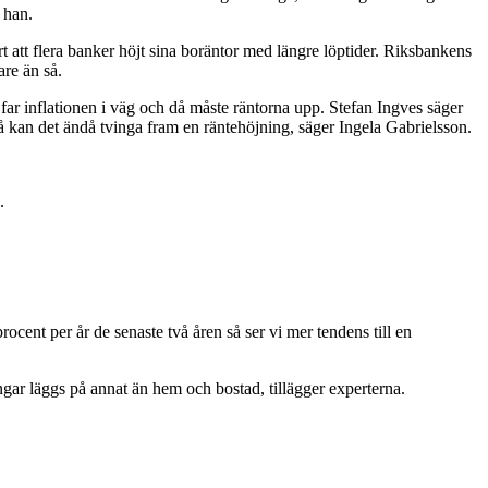
 han.
rt att flera banker höjt sina boräntor med längre löptider. Riksbankens
are än så.
far inflationen i väg och då måste räntorna upp. Stefan Ingves säger
 då kan det ändå tvinga fram en räntehöjning, säger Ingela Gabrielsson.
.
ocent per år de senaste två åren så ser vi mer tendens till en
ar läggs på annat än hem och bostad, tillägger experterna.