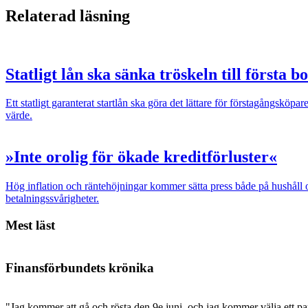
Relaterad läsning
Statligt lån ska sänka tröskeln till första b
Ett statligt garanterat startlån ska göra det lättare för förstagångsköp
värde.
»Inte orolig för ökade kreditförluster«
Hög inflation och räntehöjningar kommer sätta press både på hushåll
betalningssvårigheter.
Mest läst
Finansförbundets krönika
"Jag kommer att gå och rösta den 9e juni, och jag kommer välja ett par