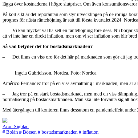
lägga över kostnaderna i högre slutpriser. Om även konsumtionsvaror 
På kort sikt är det reporäntan som styr utvecklingen på de rörliga borä
prognos för nästa räntehöjning är satt till första kvartalet 2024. Nor
– Vi kan mycket väl ha sett en räntehöjning före dess. Nu börjar stödå
att vi inte har en direkt inflation, men om vi ser inflation som blir b
Så vad betyder det för bostadsmarknaden?
– Det finns en viss oro för det här på marknaden som gör att jag tror a
Ingela Gabrielsson, Nordea. Foto: Nordea
Américo Fernandez tror på en viss avmattning i marknaden, men är allt
– Jag tror på en stark bostadsmarknad, men med en viss dämpning. Jag tr
normalisering på bostadsmarknaden. Man ska inte förvänta sig att bos
Med återgången till kontoren finns dessutom en pandemieffekt under 
Aron Sigblad
#
Bolån
#
Börsen
#
bostadsmarknaden
#
inflation