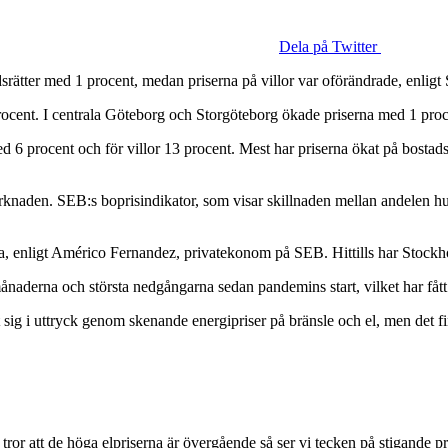
Dela på Twitter
adsrätter med 1 procent, medan priserna på villor var oförändrade, enligt
rocent. I centrala Göteborg och Storgöteborg ökade priserna med 1 proc
ed 6 procent och för villor 13 procent. Mest har priserna ökat på bostads
naden. SEB:s boprisindikator, som visar skillnaden mellan andelen hush
rna, enligt Américo Fernandez, privatekonom på SEB. Hittills har Stoc
ånaderna och största nedgångarna sedan pandemins start, vilket har fått
sig i uttryck genom skenande energipriser på bränsle och el, men det finn
ror att de höga elpriserna är övergående så ser vi tecken på stigande p