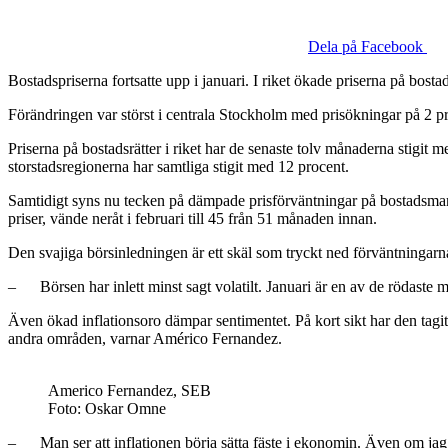
Dela på Facebook
Bostadspriserna fortsatte upp i januari. I riket ökade priserna på bost
Förändringen var störst i centrala Stockholm med prisökningar på 2 p
Priserna på bostadsrätter i riket har de senaste tolv månaderna stigit m
storstadsregionerna har samtliga stigit med 12 procent.
Samtidigt syns nu tecken på dämpade prisförväntningar på bostadsmark
priser, vände neråt i februari till 45 från 51 månaden innan.
Den svajiga börsinledningen är ett skäl som tryckt ned förväntninga
– Börsen har inlett minst sagt volatilt. Januari är en av de rödaste m
Även ökad inflationsoro dämpar sentimentet. På kort sikt har den tagit 
andra områden, varnar Américo Fernandez.
Americo Fernandez, SEB
Foto: Oskar Omne
– Man ser att inflationen börja sätta fäste i ekonomin. Även om jag t