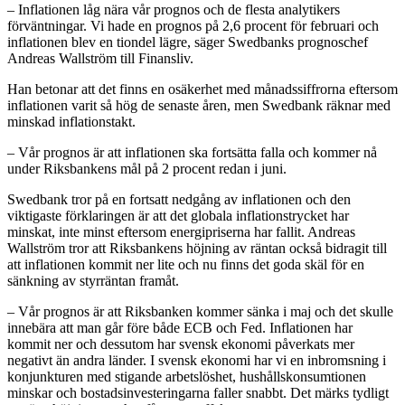
– Inflationen låg nära vår prognos och de flesta analytikers
förväntningar. Vi hade en prognos på 2,6 procent för februari och
inflationen blev en tiondel lägre, säger Swedbanks prognoschef
Andreas Wallström till Finansliv.
Han betonar att det finns en osäkerhet med månadssiffrorna eftersom
inflationen varit så hög de senaste åren, men Swedbank räknar med
minskad inflationstakt.
– Vår prognos är att inflationen ska fortsätta falla och kommer nå
under Riksbankens mål på 2 procent redan i juni.
Swedbank tror på en fortsatt nedgång av inflationen och den
viktigaste förklaringen är att det globala inflationstrycket har
minskat, inte minst eftersom energipriserna har fallit. Andreas
Wallström tror att Riksbankens höjning av räntan också bidragit till
att inflationen kommit ner lite och nu finns det goda skäl för en
sänkning av styrräntan framåt.
– Vår prognos är att Riksbanken kommer sänka i maj och det skulle
innebära att man går före både ECB och Fed. Inflationen har
kommit ner och dessutom har svensk ekonomi påverkats mer
negativt än andra länder. I svensk ekonomi har vi en inbromsning i
konjunkturen med stigande arbetslöshet, hushållskonsumtionen
minskar och bostadsinvesteringarna faller snabbt. Det märks tydligt