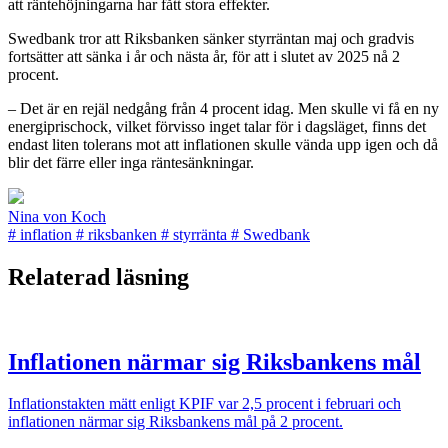
att räntehöjningarna har fått stora effekter.
Swedbank tror att Riksbanken sänker styrräntan maj och gradvis
fortsätter att sänka i år och nästa år, för att i slutet av 2025 nå 2
procent.
– Det är en rejäl nedgång från 4 procent idag. Men skulle vi få en ny
energiprischock, vilket förvisso inget talar för i dagsläget, finns det
endast liten tolerans mot att inflationen skulle vända upp igen och då
blir det färre eller inga räntesänkningar.
Nina von Koch
#
inflation
#
riksbanken
#
styrränta
#
Swedbank
Relaterad läsning
Inflationen närmar sig Riksbankens mål
Inflationstakten mätt enligt KPIF var 2,5 procent i februari och
inflationen närmar sig Riksbankens mål på 2 procent.