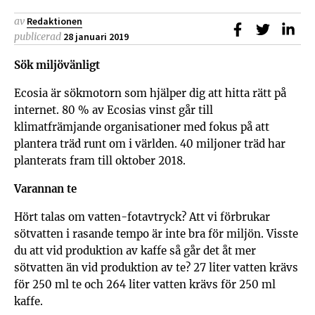
av
Redaktionen
Dela på Faceb
Dela på T
Dela
publicerad
28 januari 2019
Sök miljövänligt
Ecosia är sökmotorn som hjälper dig att hitta rätt på
internet. 80 % av Ecosias vinst går till
klimatfrämjande organisationer med fokus på att
plantera träd runt om i världen. 40 miljoner träd har
planterats fram till oktober 2018.
Varannan te
Hört talas om vatten-fotavtryck? Att vi förbrukar
sötvatten i rasande tempo är inte bra för miljön. Visste
du att vid produktion av kaffe så går det åt mer
sötvatten än vid produktion av te? 27 liter vatten krävs
för 250 ml te och 264 liter vatten krävs för 250 ml
kaffe.