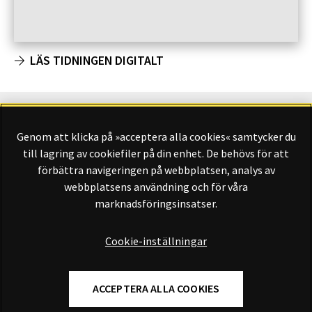
LÄS TIDNINGEN DIGITALT
Genom att klicka på »acceptera alla cookies« samtycker du
Finansliv ägs av Finansliv Sverige AB, 556784-8741.
till lagring av cookiefiler på din enhet. De behövs för att
förbättra navigeringen på webbplatsen, analys av
webbplatsens användning och för våra
marknadsföringsinsatser.
Finansliv producerades av Tidningen Journalisten AB till 30
juni 2024.
Cookie-inställningar
ACCEPTERA ALLA COOKIES
Om Finansliv