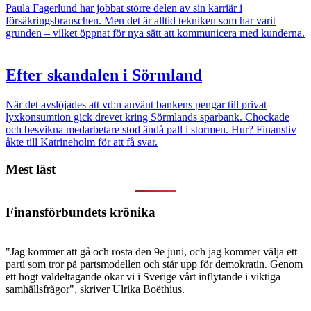
Paula Fagerlund har jobbat större delen av sin karriär i
försäkringsbranschen. Men det är alltid tekniken som har varit
grunden – vilket öppnat för nya sätt att kommunicera med kunderna.
Efter skandalen i Sörmland
När det avslöjades att vd:n använt bankens pengar till privat
lyxkonsumtion gick drevet kring Sörmlands sparbank. Chockade
och besvikna medarbetare stod ändå pall i stormen. Hur? Finansliv
åkte till Katrineholm för att få svar.
Mest läst
Finansförbundets krönika
"Jag kommer att gå och rösta den 9e juni, och jag kommer välja ett
parti som tror på partsmodellen och står upp för demokratin. Genom
ett högt valdeltagande ökar vi i Sverige vårt inflytande i viktiga
samhällsfrågor", skriver Ulrika Boëthius.