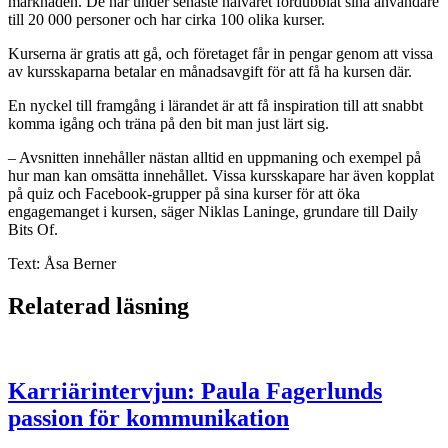
marknaden. De har under senaste halvåret fördubblat sina användare
till 20 000 personer och har cirka 100 olika kurser.
Kurserna är gratis att gå, och företaget får in pengar genom att vissa
av kursskaparna betalar en månadsavgift för att få ha kursen där.
En nyckel till framgång i lärandet är att få inspiration till att snabbt
komma igång och träna på den bit man just lärt sig.
– Avsnitten innehåller nästan alltid en uppmaning och exempel på
hur man kan omsätta innehållet. Vissa kursskapare har även kopplat
på quiz och Facebook-grupper på sina kurser för att öka
engagemanget i kursen, säger Niklas Laninge, grundare till Daily
Bits Of.
Text: Åsa Berner
Relaterad läsning
Karriärintervjun: Paula Fagerlunds
passion för kommunikation