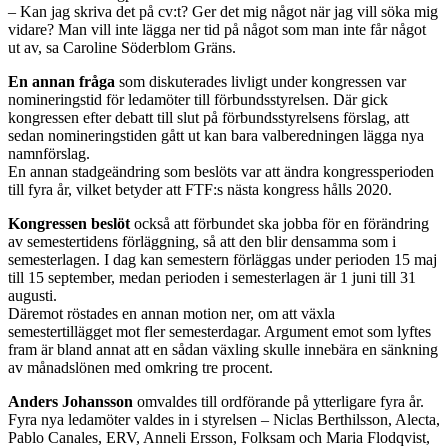
– Kan jag skriva det på cv:t? Ger det mig något när jag vill söka mig
vidare? Man vill inte lägga ner tid på något som man inte får något
ut av, sa Caroline Söderblom Gräns.
En annan fråga
som diskuterades livligt under kongressen var
nomineringstid för ledamöter till förbundsstyrelsen. Där gick
kongressen efter debatt till slut på förbundsstyrelsens förslag, att
sedan nomineringstiden gått ut kan bara valberedningen lägga nya
namnförslag.
En annan stadgeändring som beslöts var att ändra kongressperioden
till fyra år, vilket betyder att FTF:s nästa kongress hålls 2020.
Kongressen beslöt
också att förbundet ska jobba för en förändring
av semestertidens förläggning, så att den blir densamma som i
semesterlagen. I dag kan semestern förläggas under perioden 15 maj
till 15 september, medan perioden i semesterlagen är 1 juni till 31
augusti.
Däremot röstades en annan motion ner, om att växla
semestertillägget mot fler semesterdagar. Argument emot som lyftes
fram är bland annat att en sådan växling skulle innebära en sänkning
av månadslönen med omkring tre procent.
Anders Johansson
omvaldes till ordförande på ytterligare fyra år.
Fyra nya ledamöter valdes in i styrelsen – Niclas Berthilsson, Alecta,
Pablo Canales, ERV, Anneli Ersson, Folksam och Maria Flodqvist,