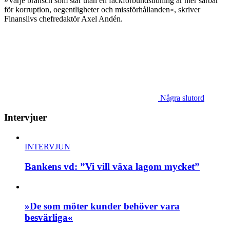
»Varje bransch som står utan en fackförbundstidning är mer sårbar
för korruption, oegentligheter och missförhållanden«, skriver
Finanslivs chefredaktör Axel Andén.
Några slutord
Intervjuer
INTERVJUN
Bankens vd: ”Vi vill växa lagom mycket”
»De som möter kunder behöver vara
besvärliga«