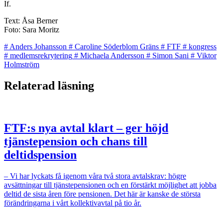
If.
Text: Åsa Berner
Foto: Sara Moritz
#
Anders Johansson
#
Caroline Söderblom Gräns
#
FTF
#
kongress
#
medlemsrekrytering
#
Michaela Andersson
#
Simon Sani
#
Viktor
Holmström
Relaterad läsning
FTF:s nya avtal klart – ger höjd
tjänstepension och chans till
deltidspension
– Vi har lyckats få igenom våra två stora avtalskrav: högre
avsättningar till tjänstepensionen och en förstärkt möjlighet att jobba
deltid de sista åren före pensionen. Det här är kanske de största
förändringarna i vårt kollektivavtal på tio år.