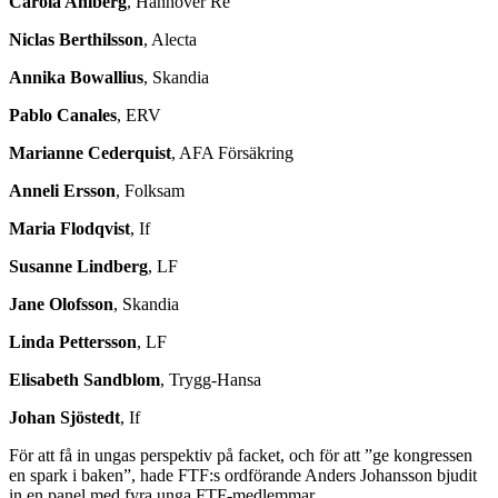
Carola Ahlberg
, Hannover Re
Niclas Berthilsson
, Alecta
Annika Bowallius
, Skandia
Pablo Canales
, ERV
Marianne Cederquist
, AFA Försäkring
Anneli Ersson
, Folksam
Maria Flodqvist
, If
Susanne Lindberg
, LF
Jane Olofsson
, Skandia
Linda Pettersson
, LF
Elisabeth Sandblom
, Trygg-Hansa
Johan Sjöstedt
, If
För att få in ungas perspektiv på facket, och för att ”ge kongressen
en spark i baken”, hade FTF:s ordförande Anders Johansson bjudit
in en panel med fyra unga FTF-medlemmar.