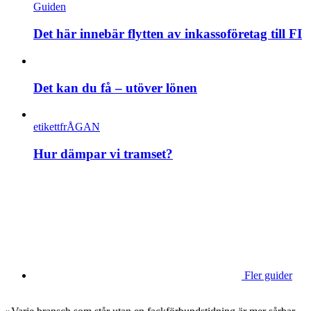
Guiden
Det här innebär flytten av inkassoföretag till FI
Det kan du få – utöver lönen
etikettfrÅGAN
Hur dämpar vi tramset?
Fler guider