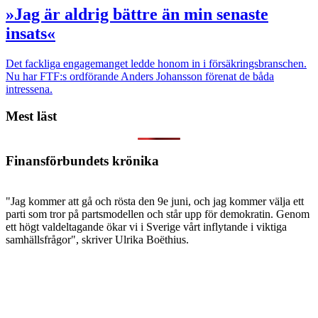
»Jag är aldrig bättre än min senaste
insats«
Det fackliga engagemanget ledde honom in i försäkringsbranschen.
Nu har FTF:s ordförande Anders Johansson förenat de båda
intressena.
Mest läst
Finansförbundets krönika
"Jag kommer att gå och rösta den 9e juni, och jag kommer välja ett
parti som tror på partsmodellen och står upp för demokratin. Genom
ett högt valdeltagande ökar vi i Sverige vårt inflytande i viktiga
samhällsfrågor", skriver Ulrika Boëthius.