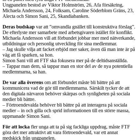
Ungpanelen bestod av Viktor Holmström, 26, Afa försäkring,
Michaela Andersson, 24, Folksam, Caroline Söderblom Gräns, 23,
Alecta och Simon Sani, 25, Skandiabanken.
Deras budskap
var att ”omvandla gnället till konstruktiva förslag”.
De efterlyste mer samarbete med arbetsgivaren istället för konflikt.
Michaela Andersson vill att förbundet jobbar mer med nätverkande,
utbildningar och personlig utveckling för sina medlemmar.
– Jag skulle vilja att facket erbjöd mer saker, även då man inte är på
väg att få sparken, sa hon.
Simon Sani vill att FTF ska fokusera mer på de deltidsanställda.
– Tappar man dem, så tappar man en stor del av de nya potentiella
medlemmarna, sa han.
De var alla överens
om att förbundet måste bli bättre på att
kommunicera vad de gör till medlemmarna. Särskilt tycker de att
den digitala närvaron behöver skärpas och synligheten på sociala
medier bli bättre.
– Förtroendevalda behöver bli bättre på att interagera på sociala
medier – in och gilla och sprid informationen till en större massa,
uppmanade Simon Sani.
För att locka
fler unga att ta på sig fackliga uppdrag, måste FTF
göra det mer attraktivt att vara förtroendevald, var ett annat
medskick från ungpanelen.