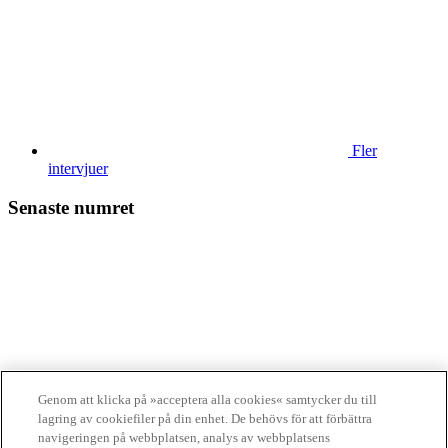
Fler
intervjuer
Senaste numret
Läs tidningen
digitalt
Genom att klicka på »acceptera alla cookies« samtycker du till
lagring av cookiefiler på din enhet. De behövs för att förbättra
Finansliv ägs av Finansliv Sverige AB, 556784-8741.
navigeringen på webbplatsen, analys av webbplatsens