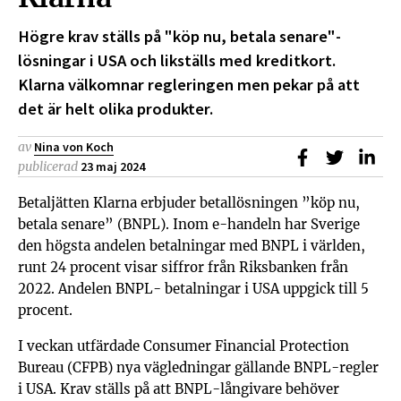
Högre krav ställs på "köp nu, betala senare"-
lösningar i USA och likställs med kreditkort.
Klarna välkomnar regleringen men pekar på att
det är helt olika produkter.
av
Nina von Koch
Dela på Faceb
Dela på T
Dela
publicerad
23 maj 2024
Betaljätten Klarna erbjuder betallösningen ”köp nu,
betala senare” (BNPL). Inom e-handeln har Sverige
den högsta andelen betalningar med BNPL i världen,
runt 24 procent visar siffror från Riksbanken från
2022. Andelen BNPL- betalningar i USA uppgick till 5
procent.
I veckan utfärdade Consumer Financial Protection
Bureau (CFPB) nya vägledningar gällande BNPL-regler
i USA. Krav ställs på att BNPL-långivare behöver