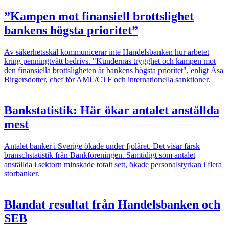
”Kampen mot finansiell brottslighet
bankens högsta prioritet”
Av säkerhetsskäl kommunicerar inte Handelsbanken hur arbetet
kring penningtvätt bedrivs. "Kundernas trygghet och kampen mot
den finansiella brottsligheten är bankens högsta prioritet", enligt Åsa
Birgersdotter, chef för AML/CTF och internationella sanktioner.
Bankstatistik: Här ökar antalet anställda
mest
Antalet banker i Sverige ökade under fjolåret. Det visar färsk
branschstatistik från Bankföreningen. Samtidigt som antalet
anställda i sektorn minskade totalt sett, ökade personalstyrkan i flera
storbanker.
Blandat resultat från Handelsbanken och
SEB