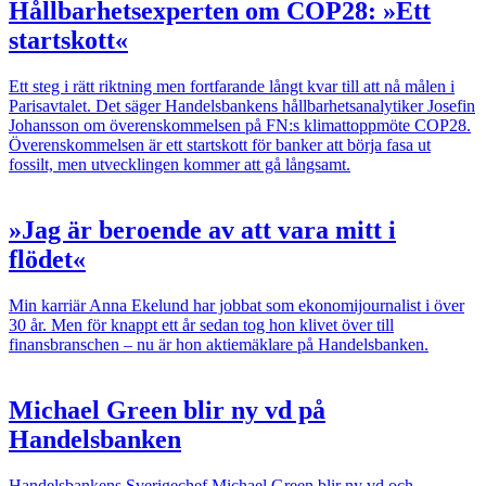
Hållbarhetsexperten om COP28: »Ett
startskott«
Ett steg i rätt riktning men fortfarande långt kvar till att nå målen i
Parisavtalet. Det säger Handelsbankens hållbarhetsanalytiker Josefin
Johansson om överenskommelsen på FN:s klimattoppmöte COP28.
Överenskommelsen är ett startskott för banker att börja fasa ut
fossilt, men utvecklingen kommer att gå långsamt.
»Jag är beroende av att vara mitt i
flödet«
Min karriär
Anna Ekelund har jobbat som ekonomijournalist i över
30 år. Men för knappt ett år sedan tog hon klivet över till
finansbranschen – nu är hon aktiemäklare på Handelsbanken.
Michael Green blir ny vd på
Handelsbanken
Handelsbankens Sverigechef Michael Green blir ny vd och