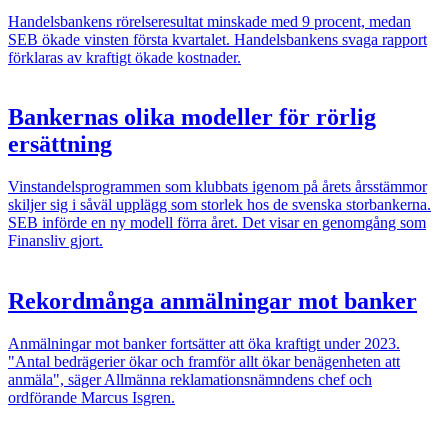
Handelsbankens rörelseresultat minskade med 9 procent, medan
SEB ökade vinsten första kvartalet. Handelsbankens svaga rapport
förklaras av kraftigt ökade kostnader.
Bankernas olika modeller för rörlig
ersättning
Vinstandelsprogrammen som klubbats igenom på årets årsstämmor
skiljer sig i såväl upplägg som storlek hos de svenska storbankerna.
SEB införde en ny modell förra året. Det visar en genomgång som
Finansliv gjort.
Rekordmånga anmälningar mot banker
Anmälningar mot banker fortsätter att öka kraftigt under 2023.
"Antal bedrägerier ökar och framför allt ökar benägenheten att
anmäla", säger Allmänna reklamationsnämndens chef och
ordförande Marcus Isgren.