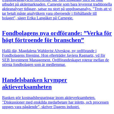
utbudet på aktiemarknaden. Carnegie som bara levererat traditionella
aktieanalyser tidigare, satsar nu stort på uppdragsanalys. "Trots att vi
tar betalt måste analytikern vara oberoende i förhållande till
bolaget", säger Erika Langåker på Carnegie.
Fondbolagens nya ordförande: ”Verka för
högt förtroende för branschen”
Hallå där, Magdalena Wahlqvist Alveskog, ny ordförande i
Fondbolagens förening. Hon efterträder Javiera Ragnartz, vd för
SEB Investment Management. Ordförandeskapet roterar mellan de
största fondbolagen som är medlemmar.
Handelsbanken krymper
aktieverksamheten
Banken gör kostnadsbesparingar inom aktieverksamheten.
”Diskussioner med enskilda medarbetare har inletts, och processen
uppges vara pågående”, skriver Dagens industri.