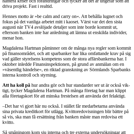
hantera kriser och förändringar och tyck­er att det är ungefär som att
driva projekt. Fast i realtid.
Hennes motto är »be calm and carry on«. Att behålla lugnet och
fokus på det vanliga arbetet mitt i kaoset. Värst var det den sista
augusti när TV4 avslöjade detal­jer som inte borde kommit ut,
eftersom banken inte har anled­ning att lämna ut enskilda indivi­der,
menar hon.
Magdalena Hartman påmin­ner om de många nya regler som kommit
på finansområdet, och att sparbanker har lika omfattande krav på sig
vad gäller styrelsens kompetens som de stora affärsbankerna har. I
oktober inledde Finansinspektionen, på grund av anmälan om en
»väsentlig händel­se«, en riktad granskning av Sörm­lands Sparbanks
interna kontroll och styrning.
Att ha koll på
hur andra gör och hur standarder ser ut är också vik­
tigt, tycker Magdalena Hartman. På många företag har man klippt
alla företagskort för att minska frestelsen att använda det felak­tigt.
–Det har vi gjort här nu också. I stället får medarbetarna använda
sina privata kreditkort för utlägg. Kvittoredovisningen blir bättre på
så vis, ska man få ersättning från banken måste man redovisa ett
kvitto.
Så småningom kom sju interna och tre externa undersökningar att