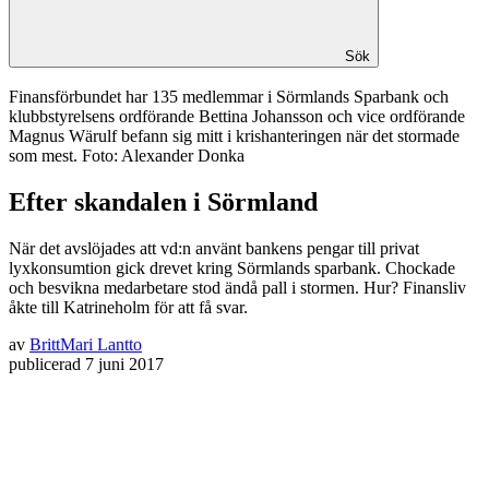
Sök
Finansförbundet har 135 medlemmar i Sörmlands Sparbank och
klubbstyrelsens ordförande Bettina Johansson och vice ordförande
Magnus Wärulf befann sig mitt i krishanteringen när det stormade
som mest. Foto: Alexander Donka
Efter skandalen i Sörmland
När det avslöjades att vd:n använt bankens pengar till privat
lyxkonsumtion gick drevet kring Sörmlands sparbank. Chockade
och besvikna medarbetare stod ändå pall i stormen. Hur? Finansliv
åkte till Katrineholm för att få svar.
av
BrittMari Lantto
publicerad
7 juni 2017