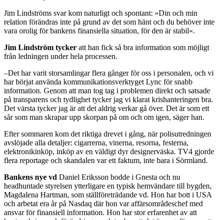
Jim Lindströms svar kom natur­ligt och spontant: »Din och min
relation förändras inte på grund av det som hänt och du behöver inte
vara orolig för bankens finan­siella situation, för den är stabil«.
Jim Lindström tycker
att han fick så bra information som möjligt
från ledningen under hela processen.
–Det har varit storsamlingar flera gånger för oss i personalen, och vi
har börjat använda kommunikationsverktyget Lync för snabb
information. Genom att man tog tag i problemen direkt och sat­sade
på transparens och tydlighet tycker jag vi klarat krishantering­en bra.
Det värsta tycker jag är att det aldrig verkar gå över. Det är som ett
sår som man skrapar upp skorpan på om och om igen, säger han.
Efter sommaren kom det riktiga drevet i gång, när polisutredning­en
avslöjade alla detaljer: cigarrerna, vinerna, resorna, festerna,
elektronikinköp, inköp av en väl­digt dyr designerväska. TV4 gjorde
flera reportage och skandalen var ett faktum, inte bara i Sörmland.
Bankens nye vd
Daniel Eriksson bodde i Gnesta och nu
headhunta­de styrelsen ytterligare en typisk hemvändare till bygden,
Magdalena Hartman, som ställföreträ­dande vd. Hon har bott i USA
och arbetat era år på Nasdaq där hon var affärsområdeschef med
ansvar för finansiell information. Hon har stor erfarenhet av att