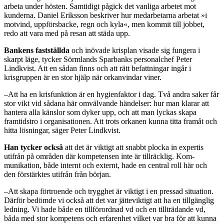
arbeta under hösten. Samti­digt pågick det vanliga arbetet mot
kunderna. Daniel Eriksson beskriver hur medarbetarna arbe­tat »i
motvind, uppförsbacke, regn och kyla«, men kommit till job­bet,
redo att vara med på resan att städa upp.
Bankens fastställda
och inöva­de krisplan visade sig fungera i
skarpt läge, tycker Sörmlands Sparbanks personalchef Peter
Lindkvist. Att en sådan finns och att rätt befattningar ingår i
krisgruppen är en stor hjälp när ork­anvindar viner.
–Att ha en krisfunktion är en hygienfaktor i dag. Två andra saker får
stor vikt vid sådana här omvälvande händelser: hur man klarar att
hantera alla känslor som dyker upp, och att man lyck­as skapa
framtidstro i organisatio­nen. Att trots orkanen kunna titta framåt och
hitta lösningar, säger Peter Lindkvist.
Han tycker också
att det är vik­tigt att snabbt plocka in expertis
utifrån på områden där kompe­tensen inte är tillräcklig. Kom­
munikation, både internt och externt, hade en central roll här och
den förstärktes utifrån från början.
–Att skapa förtroende och trygghet är viktigt i en pressad situation.
Därför bedömde vi ock­så att det var jätteviktigt att ha en tillgänglig
ledning. Vi hade både en tillförordnad vd och en tillträ­dande vd,
båda med stor kompe­tens och erfarenhet vilket var bra för att kunna