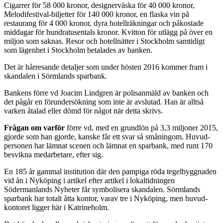
Cigarrer för 58 000 kronor, designerväska för 40 000 kronor,
Melodifestival­-biljetter för 140 000 kronor, en flaska vin på
restaurang för 4 000 kronor, dyra hotellräkning­ar och påkostade
middagar för hundratusentals kronor. Kvitton för utlägg på över en
miljon som saknas. Resor och hotellnätter i Stock­holm samtidigt
som lägenhet i Stockholm betalades av banken.
Det är hårresande detaljer som under hösten 2016 kommer fram i
skandalen i Sörmlands sparbank.
Bankens förre vd Joacim Lind­gren är polisanmäld av banken och
det pågår en förundersök­ning som inte är avslutad. Han är alltså
varken åtalad eller dömd för något när detta skrivs.
Frågan om varför
förre vd, med en grundlön på 3,3 miljoner 2015,
gjorde som han gjorde, kanske får ett svar så småningom. Huvud­
personen har lämnat scenen och lämnat en sparbank, med runt 170
besvikna medarbetare, efter sig.
En 185 år gammal institution där den pampiga röda tegelbygg­naden
vid ån i Nyköping i arti­kel efter artikel i lokaltidningen
Södermanlands Nyheter får sym­bolisera skandalen. Sörmlands
sparbank har totalt åtta kontor, varav tre i Nyköping, men huvud­
kontoret ligger här i Katrineholm.