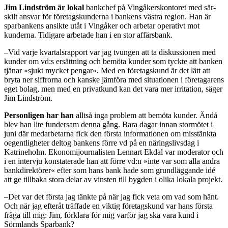
Jim Lindström är lokal
bankchef på Vingåkerskontoret med sär­
skilt ansvar för företagskunderna i bankens västra region. Han är
sparbankens ansikte utåt i Ving­åker och arbetar operativt mot
kunderna. Tidigare arbetade han i en stor affärsbank.
–Vid varje kvartalsrapport var jag tvungen att ta diskussionen med
kunder om vd:s ersättning och bemöta kunder som tyckte att banken
tjänar »sjukt mycket pengar«. Med en företagskund är det lätt att
bryta ner siffrorna och kanske jämföra med situationen i företagarens
eget bolag, men med en privatkund kan det vara mer irritation, säger
Jim Lindström.
Personligen har han
alltså inga problem att bemöta kunder. Ändå
blev han lite fundersam denna gång. Bara dagar innan stormötet i
juni där medarbetarna fick den första informationen om misstänkta
oegentligheter deltog bankens förre vd på en näringslivsdag i
Katrineholm. Ekonomijourna­listen Lennart Ekdal var modera­tor och
i en intervju konstaterade han att förre vd:n »inte var som alla andra
bankdirektörer« efter­ som hans bank hade som grund­läggande idé
att ge tillbaka stora delar av vinsten till bygden i olika lokala projekt.
–Det var det första jag tänkte på när jag fick veta om vad som hänt.
Och när jag efteråt träffade en viktig företagskund var hans första
fråga till mig: Jim, förklara för mig varför jag ska vara kund i
Sörmlands Sparbank?