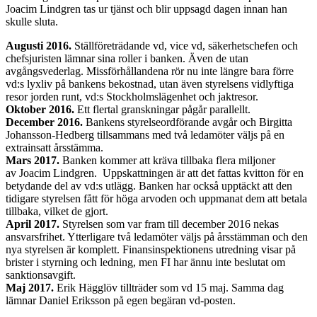
Joacim Lindgren tas ur tjänst och blir uppsagd dagen innan han
skulle sluta.
Augusti 2016.
Ställföreträdande vd, vice vd, säkerhetschefen och
chefsjuristen lämnar sina roller i banken. Även de utan
avgångsvederlag. Missförhållandena rör nu inte längre bara förre
vd:s lyxliv på bankens bekostnad, utan även styrelsens vidlyftiga
resor jorden runt, vd:s Stockholmslägenhet och jaktresor.
Oktober 2016.
Ett flertal granskningar pågår parallellt.
December 2016.
Bankens styrelseordförande avgår och Birgitta
Johansson-Hedberg tillsammans med två ledamöter väljs på en
extrainsatt årsstämma.
Mars 2017.
Banken kommer att kräva tillbaka flera miljoner
av Joacim Lindgren. Uppskattningen är att det fattas kvitton för en
betydande del av vd:s utlägg. Banken har också upptäckt att den
tidigare styrelsen fått för höga arvoden och uppmanat dem att betala
tillbaka, vilket de gjort.
April 2017.
Styrelsen som var fram till december 2016 nekas
ansvarsfrihet. Ytterligare två ledamöter väljs på årsstämman och den
nya styrelsen är komplett. Finansinspektionens utredning visar på
brister i styrning och ledning, men FI har ännu inte beslutat om
sanktionsavgift.
Maj 2017.
Erik Hägglöv tillträder som vd 15 maj. Samma dag
lämnar Daniel Eriksson på egen begäran vd-posten.