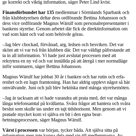
ge korrekt och vik­tig information, säger Peter Lind­ kvist.
Finansförbundet har 135
medlemmar i Sörmlands Sparbank och
från klubb­styrelsen deltar dess ordfö­rande Bettina Johansson och
dess vice ordförande Magnus Wärulf som personalrepresentanter i
ban­kens styrelse. Genom arbetet där fick de direktinformation om
vad som hänt och vad som behövde göras.
–Jag blev chockad, förvånad, arg, ledsen och besviken. Det var
skönt att vi var två från klubben där. Det var väldigt påfrestande att
ta in all information. Vi hade just avslutat processen med att
rekrytera en ny vd och var inställ­da på att återgå i mer normallä­ge
inför sommaren, säger Bettina Johansson.
Magnus Wärulf har jobbat 30 år i banken och har rutin och erfa­
renhet och en lugn framtoning. Han har aldrig upplevt något så här
omvälvande. Juni och juli blev hektiska med många styrelsemö­ten.
–Jag är tacksam att vi hade varandra att prata med, det var många
långa telefonsamtal på kvällarna. Svåra frågor att han­tera och svåra
beslut som skulle tas under en tajt tidshorisont. Men genom att vi
pratade mycket kom vi själva en bit i den egna bear­
betningsprocessen, säger Magnus Wärulf.
Värst i processen
var början, tycker båda. Att själva sitta på
information men inte kunna dela med sig till medlemmarna. Av