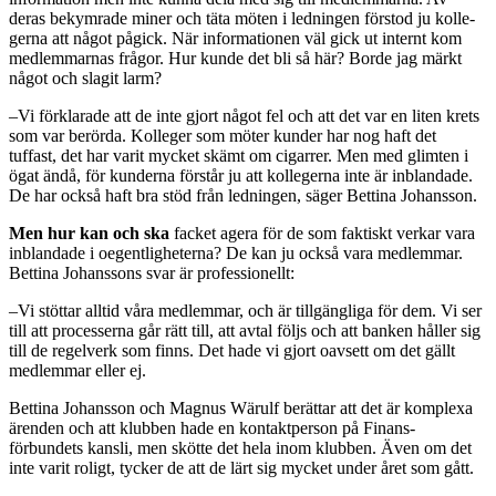
deras bekymrade miner och täta möten i ledningen förstod ju kolle­
gerna att något pågick. När infor­mationen väl gick ut internt kom
medlemmarnas frågor. Hur kunde det bli så här? Borde jag märkt
något och slagit larm?
–Vi förklarade att de inte gjort något fel och att det var en liten krets
som var berörda. Kolleger som möter kunder har nog haft det
tuffast, det har varit myck­et skämt om cigarrer. Men med glimten i
ögat ändå, för kunderna förstår ju att kollegerna inte är inblandade.
De har också haft bra stöd från ledningen, säger Bettina Johansson.
Men hur kan och ska
facket age­ra för de som faktiskt verkar vara
inblandade i oegentligheterna? De kan ju också vara medlemmar.
Bettina Johanssons svar är profes­sionellt:
–Vi stöttar alltid våra medlemmar, och är tillgängliga för dem. Vi ser
till att processerna går rätt till, att avtal följs och att banken håller sig
till de regelverk som finns. Det hade vi gjort oavsett om det gällt
medlemmar eller ej.
Bettina Johansson och Magnus Wärulf berättar att det är kom­plexa
ärenden och att klubben hade en kontaktperson på Finans­
förbundets kansli, men skötte det hela inom klubben. Även om det
inte varit roligt, tycker de att de lärt sig mycket under året som gått.