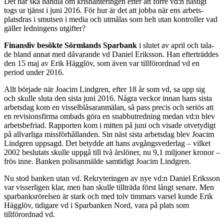
Det här ska handla om krishan­teringen efter att förre vd:n has­tigt
togs ur tjänst i juni 2016. För hur är det att jobba när ens arbets­
platsdras i smutsen i media och utmålas som helt utan kontroller vad
gäller ledningens utgifter?
Finansliv besökte Sörmlands Sparbank
i slutet av april och tala­
de bland annat med dåvarande vd Daniel Eriksson. Han efterträddes
den 15 maj av Erik Hägglöv, som även var tillförordnad vd en
period under 2016.
Allt började när Joacim Lindgren, efter 18 år som vd, sa upp sig
och skulle sluta den sista juni 2016. Några veckor innan hans sista
arbetsdag kom en visselblåsar­anmälan, så pass precis och seriös att
en revisionsfirma ombads göra en snabbutredning medan vd:n blev
arbetsbefriad. Rapporten kom i mitten på juni och visade otvetydigt
på allvarliga missför­hållanden. Sin näst sista arbetsdag blev Joacim
Lindgren uppsagd. Det betydde att hans avgångsve­derlag – vilket
2002 beslutats skul­le uppgå till två årslöner, nu 9,1 miljoner kronor –
frös inne. Ban­ken polisanmälde samtidigt Joa­cim Lindgren.
Nu stod banken utan vd. Rekry­teringen av nye vd:n Daniel Eriks­son
var visserligen klar, men han skulle tillträda först långt senare. Men
sparbanksrörelsen är stark och med tolv timmars varsel kun­de Erik
Hägglöv, tidigare vd i Spar­banken Nord, vara på plats som
tillförordnad vd.