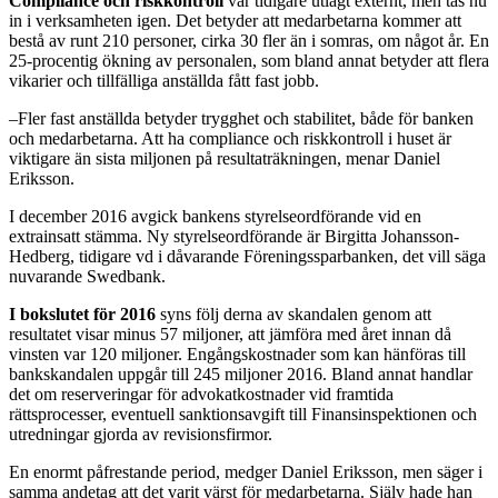
Compliance och riskkontroll
var tidigare utlagt externt, men tas nu
in i verksamheten igen. Det betyder att medarbetarna kom­mer att
bestå av runt 210 perso­ner, cirka 30 fler än i somras, om något år. En
25-­procentig ökning av personalen, som bland annat betyder att flera
vikarier och till­fälliga anställda fått fast jobb.
–Fler fast anställda betyder trygghet och stabilitet, både för banken
och medarbetarna. Att ha compliance och riskkontroll i huset är
viktigare än sista miljo­nen på resultaträkningen, menar Daniel
Eriksson.
I december 2016 avgick bankens sty­relseordförande vid en
extrainsatt stämma. Ny styrelseordförande är Birgitta Johansson­-
Hedberg, tidigare vd i dåvarande Förenings­sparbanken, det vill säga
nuvaran­de Swedbank.
I bokslutet för 2016
syns följ­ derna av skandalen genom att
resultatet visar minus 57 miljo­ner, att jämföra med året inn­an då
vinsten var 120 miljoner. Engångskostnader som kan hän­föras till
bankskandalen uppgår till 245 miljoner 2016. Bland annat handlar
det om reserveringar för advokatkostnader vid framtida
rättsprocesser, eventuell sank­tionsavgift till Finansinspektionen och
utredningar gjorda av revisionsfirmor.
En enormt påfrestande peri­od, medger Daniel Eriksson, men säger i
samma andetag att det varit värst för medarbetarna. Själv hade han