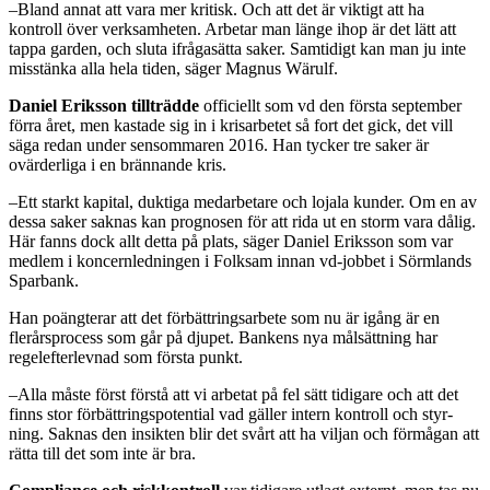
–Bland annat att vara mer kri­tisk. Och att det är viktigt att ha
kontroll över verksamheten. Arbe­tar man länge ihop är det lätt att
tappa garden, och sluta ifrågasätta saker. Samtidigt kan man ju inte
misstänka alla hela tiden, säger Magnus Wärulf.
Daniel Eriksson tillträdde
officiellt som vd den första septem­ber
förra året, men kastade sig in i krisarbetet så fort det gick, det vill
säga redan under sensomma­ren 2016. Han tycker tre saker är
ovärderliga i en brännande kris.
–Ett starkt kapital, duktiga medarbetare och lojala kunder. Om en av
dessa saker saknas kan prognosen för att rida ut en storm vara dålig.
Här fanns dock allt detta på plats, säger Daniel Eriksson som var
medlem i koncernled­ningen i Folksam innan vd-­jobbet i Sörmlands
Sparbank.
Han poängterar att det förbätt­ringsarbete som nu är igång är en
flerårsprocess som går på dju­pet. Bankens nya målsättning har
regelefterlevnad som första punkt.
–Alla måste först förstå att vi arbetat på fel sätt tidigare och att det
finns stor förbättringspotential vad gäller intern kontroll och styr­
ning. Saknas den insikten blir det svårt att ha viljan och förmågan att
rätta till det som inte är bra.