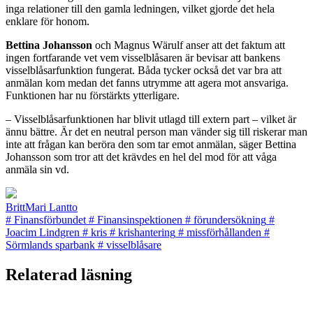
inga relationer till den gamla ledningen, vilket gjorde det hela
enklare för honom.
Bettina Johansson
och Magnus Wärulf anser att det faktum att
ingen fortfarande vet vem visselblåsaren är bevisar att bankens
visselblåsarfunktion fungerat. Båda tycker också det var bra att
anmälan kom medan det fanns utrymme att agera mot ansvari­ga.
Funktionen har nu förstärkts ytterligare.
– Visselblåsarfunktionen har bli­vit utlagd till extern part – vilket är
ännu bättre. Är det en neutral person man vänder sig till riske­rar man
inte att frågan kan berö­ra den som tar emot anmälan, säger Bettina
Johansson som tror att det krävdes en hel del mod för att våga
anmäla sin vd.
BrittMari Lantto
#
Finansförbundet
#
Finansinspektionen
#
förundersökning
#
Joacim Lindgren
#
kris
#
krishantering
#
missförhållanden
#
Sörmlands sparbank
#
visselblåsare
Relaterad läsning