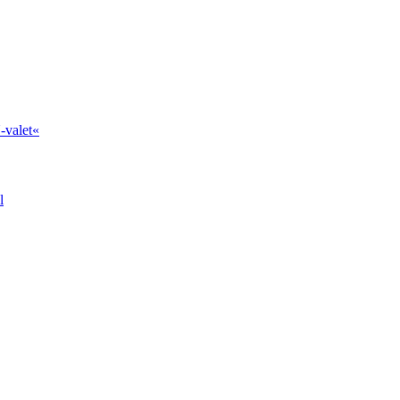
-valet«
l