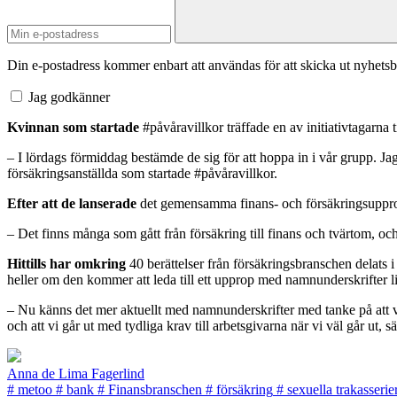
Din e-postadress kommer enbart att användas för att skicka ut nyhetsb
Jag godkänner
Kvinnan som startade
#påvåravillkor träffade en av initiativtagarna
– I lördags förmiddag bestämde de sig för att hoppa in i vår grupp. Jag är
försäkringsanställda som startade #påvåravillkor.
Efter att de lanserade
det gemensamma finans- och försäkringsupprop
– Det finns många som gått från försäkring till finans och tvärtom, och
Hittills har omkring
40 berättelser från försäkringsbranschen delats
heller om den kommer att leda till ett upprop med namnunderskrifter l
– Nu känns det mer aktuellt med namnunderskrifter med tanke på att vi b
och att vi går ut med tydliga krav till arbetsgivarna när vi väl går ut,
Anna de Lima Fagerlind
#
metoo
#
bank
#
Finansbranschen
#
försäkring
#
sexuella trakasserie