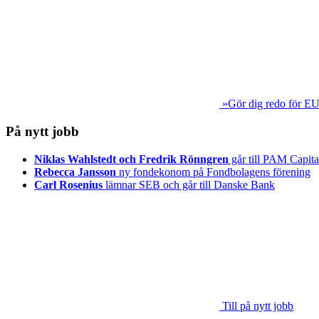
»Gör dig redo för EU
På nytt jobb
Niklas Wahlstedt och Fredrik Rönngren
går till PAM Capita
Rebecca Jansson
ny fondekonom på Fondbolagens förening
Carl Rosenius
lämnar SEB och går till Danske Bank
Till på nytt jobb