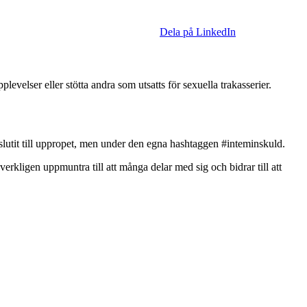
Dela på LinkedIn
elser eller stötta andra som utsatts för sexuella trakasserier.
lutit till uppropet, men under den egna hashtaggen #inteminskuld.
 verkligen uppmuntra till att många delar med sig och bidrar till att