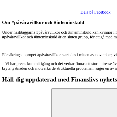
Dela på Facebook
Om #påvåravillkor och #inteminskuld
Under hashtaggarna #påvåravillkor och #inteminskuld kan kvinnor i för
#påvåravillkor och #inteminskuld är en sluten grupp, för att gå med me
Försäkringsuppropet #påvåravillkor startades i mitten av november, v
– Vi har precis kommit igång och det verkar finnas ett stort intresse äve
bryta tystnaden och motverka de strukturella problemen, säger en av 
Håll dig uppdaterad med Finanslivs nyhet