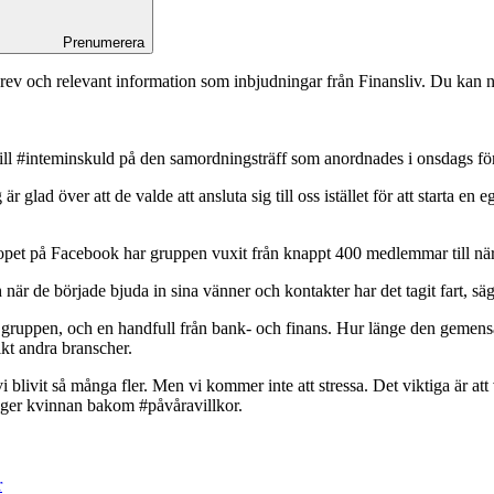
Prenumerera
rev och relevant information som inbjudningar från Finansliv. Du kan n
 till #inteminskuld på den samordningsträff som anordnades i onsdags för
 glad över att de valde att ansluta sig till oss istället för att starta en 
et på Facebook har gruppen vuxit från knappt 400 medlemmar till när
 när de började bjuda in sina vänner och kontakter har det tagit fart, s
 i gruppen, och en handfull från bank- och finans. Hur länge den gemen
ikt andra branscher.
livit så många fler. Men vi kommer inte att stressa. Det viktiga är att vi
 säger kvinnan bakom #påvåravillkor.
r