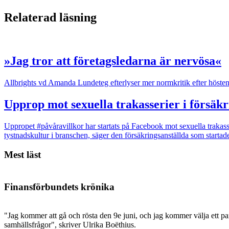
Relaterad läsning
»Jag tror att företagsledarna är nervösa«
Allbrights vd Amanda Lundeteg efterlyser mer normkritik efter hösten
Upprop mot sexuella trakasserier i försäk
Uppropet #påvåravillkor har startats på Facebook mot sexuella trakass
tystnadskultur i branschen, säger den försäkringsanställda som startad
Mest läst
Finansförbundets krönika
"Jag kommer att gå och rösta den 9e juni, och jag kommer välja ett par
samhällsfrågor", skriver Ulrika Boëthius.