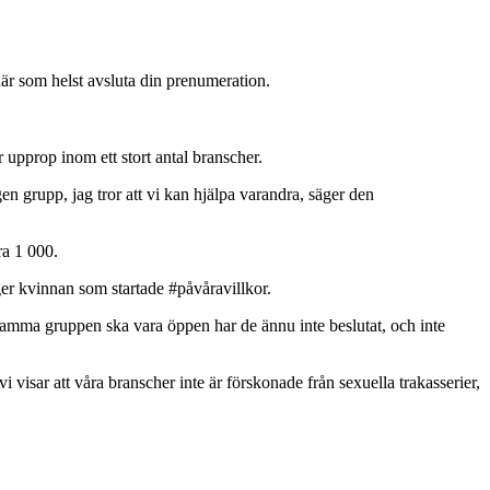
är som helst avsluta din prenumeration.
 upprop inom ett stort antal branscher.
egen grupp, jag tror att vi kan hjälpa varandra, säger den
a 1 000.
äger kvinnan som startade #påvåravillkor.
samma gruppen ska vara öppen har de ännu inte beslutat, och inte
 visar att våra branscher inte är förskonade från sexuella trakasserier,