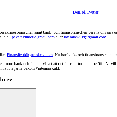
Dela på Twitter
säkringsbranschen samt bank- och finansbranschen berätta om sina upplev
jla till
pavaravillkor@gmail.com
eller
inteminskuld@gmail.com
ilket
Finansliv tidigare skrivit om
. Nu har bank- och finansbranschen ans
n inom bank och finans. Vi vet att det finns historier att berätta. Vi vill
initiativtagarna bakom #inteminskuld.
sbrev