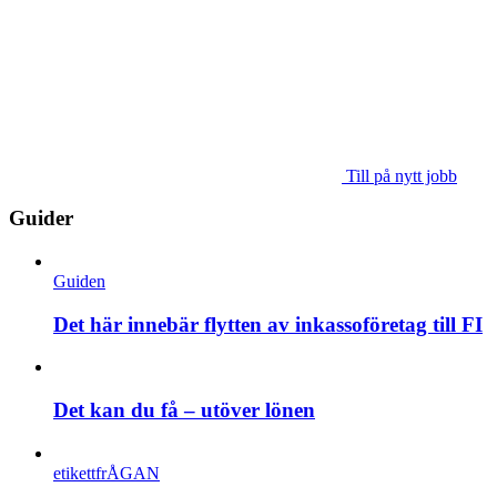
Till på nytt jobb
Guider
Guiden
Det här innebär flytten av inkassoföretag till FI
Det kan du få – utöver lönen
etikettfrÅGAN