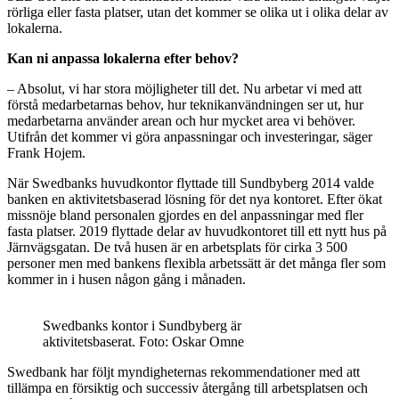
rörliga eller fasta platser, utan det kommer se olika ut i olika delar av
lokalerna.
Kan ni anpassa lokalerna efter behov?
– Absolut, vi har stora möjligheter till det. Nu arbetar vi med att
förstå medarbetarnas behov, hur teknikanvändningen ser ut, hur
medarbetarna använder arean och hur mycket area vi behöver.
Utifrån det kommer vi göra anpassningar och investeringar, säger
Frank Hojem.
När Swedbanks huvudkontor flyttade till Sundbyberg 2014 valde
banken en aktivitetsbaserad lösning för det nya kontoret. Efter ökat
missnöje bland personalen gjordes en del anpassningar med fler
fasta platser. 2019 flyttade delar av huvudkontoret till ett nytt hus på
Järnvägsgatan. De två husen är en arbetsplats för cirka 3 500
personer men med bankens flexibla arbetssätt är det många fler som
kommer in i husen någon gång i månaden.
Swedbanks kontor i Sundbyberg är
aktivitetsbaserat. Foto: Oskar Omne
Swedbank har följt myndigheternas rekommendationer med att
tillämpa en försiktig och successiv återgång till arbetsplatsen och