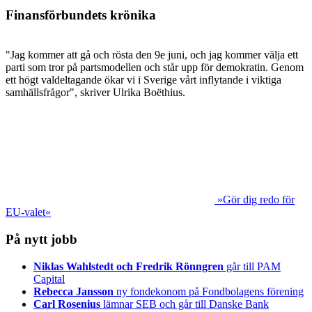
Finansförbundets krönika
"Jag kommer att gå och rösta den 9e juni, och jag kommer välja ett
parti som tror på partsmodellen och står upp för demokratin. Genom
ett högt valdeltagande ökar vi i Sverige vårt inflytande i viktiga
samhällsfrågor", skriver Ulrika Boëthius.
»Gör dig redo för
EU-valet«
På nytt jobb
Niklas Wahlstedt och Fredrik Rönngren
går till PAM
Capital
Rebecca Jansson
ny fondekonom på Fondbolagens förening
Carl Rosenius
lämnar SEB och går till Danske Bank