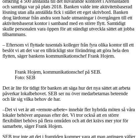
omkring 4 500 anställda till det nuvarande kontoret i Arenastaden
och samtliga var på plats 2018. Banken valde inte aktivitetsbaserad
lösning utan alla anställda fick i stället ett eget skrivbord. Banken
drog lärdomar från andra som hade utmaningar i övergången till ett
aktivitetsbaserat kontor i samband med en större flytt. Samtidigt
skulle personalen vara öppen för att ständigt utveckla sättet att jobba
tillsammans.
– Eftersom vi flyttade tusentals kolleger från fyra olika kontor till ett
beslöt vi att det var en tillräckligt stor förändring att göra hela den
flytten, säger bankens kommunikationschef Frank Hojem.
Frank Hojem, kommunikationschef på SEB.
Foto: SEB
Det är lite för tidigt för banken att säga hur det nya sättet att arbeta
påverkar lokalbehovet. SEB ser nu över medarbetarnas beteende
och lär sig vilka behov de har.
–Det vi vet är att »remote-arbete« innebär fler hybrida möten så våra
lokaler behöver anpassas efter det. Vi tror också att en större
flexibilitet behövs på flera områden och att det krävs mer ytor för
samarbete, säger Frank Hojem.
SEB tror inte att det i framtiden kommer vara att man antingen väljer