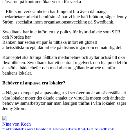
närvaron på kontoren ökar vecka för vecka.
– Eftersom verksamheten har fungerat bra även då många
medarbetare arbetat hemifrån så har vi inte haft bråttom, säger Jenny
Ström, specialist inom organisationsutveckling på Swedbank.
Swedbank har inte infört en ny policy för hybridarbete som SEB
och Nordea har.
Banken har sedan ett par år tillbaka infört ett globalt
arbetssättskoncept, där arbete på distans ingår som en naturlig del.
Konceptet ska främja hållbara medarbetare och syftar också till öka
flexibiliteten. Swedbank har ett centralt regelverk och hjälpmedel för
att stödja både chefer och medarbetare gällande arbete utanför
bankens lokaler.
Behöver ni anpassa era lokaler?
– Några exempel på anpassningar vi ser över nu är att säkerställa att
våra lokaler möter det ökade antalet av virtuella möten och ändrade
behov av samarbetsytor när man återigen träffas i våra lokaler, säger
Jenny Ström.
Nina von Koch
#
aktivitetsbaserat kontor
#
Hybridarbete
#
SEB
#
Swedbank