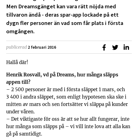
Men Dreamsgänget kan vara rätt nöjda med
tillvaron ändå - deras spar-app lockade på ett
dygn fler personer än vad som får plats i första
omgången.
Dela på Faceb
Dela på T
Dela
publicerad
2 februari 2016
Hallå där!
Henrik Rosvall, vd på Dreams, hur många släpps
appen till?
– 2 500 personer är med i första släppet 1 mars, och
3 400 i andra släppet, som enligt hypotesen ska ske i
mitten av mars och sen fortsätter vi släppa på kunder
under våren.
– Det viktigaste för oss är att se hur allt fungerar, inte
hur många som släpps på – vi vill inte lova att alla kan
gå på samtidigt.