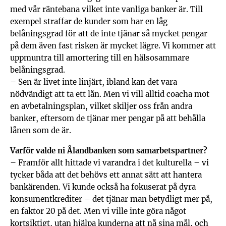
med vår räntebana vilket inte vanliga banker är. Till
exempel straffar de kunder som har en låg
belåningsgrad för att de inte tjänar så mycket pengar
på dem även fast risken är mycket lägre. Vi kommer att
uppmuntra till amortering till en hälsosammare
belåningsgrad.
– Sen är livet inte linjärt, ibland kan det vara
nödvändigt att ta ett lån. Men vi vill alltid coacha mot
en avbetalningsplan, vilket skiljer oss från andra
banker, eftersom de tjänar mer pengar på att behålla
lånen som de är.
Varför valde ni Ålandbanken som samarbetspartner?
– Framför allt hittade vi varandra i det kulturella – vi
tycker båda att det behövs ett annat sätt att hantera
bankärenden. Vi kunde också ha fokuserat på dyra
konsumentkrediter – det tjänar man betydligt mer på,
en faktor 20 på det. Men vi ville inte göra något
kortsiktigt, utan hjälpa kunderna att nå sina mål, och