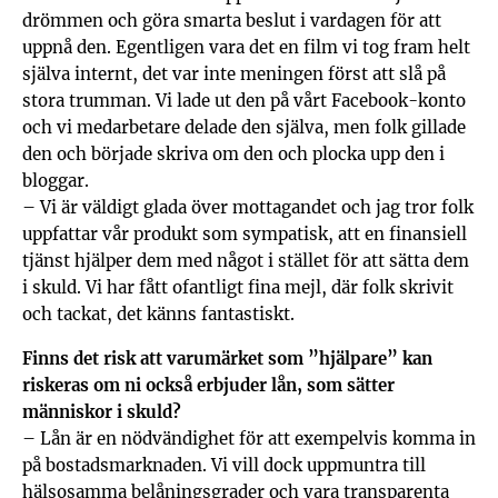
drömmen och göra smarta beslut i vardagen för att
uppnå den. Egentligen vara det en film vi tog fram helt
själva internt, det var inte meningen först att slå på
stora trumman. Vi lade ut den på vårt Facebook-konto
och vi medarbetare delade den själva, men folk gillade
den och började skriva om den och plocka upp den i
bloggar.
– Vi är väldigt glada över mottagandet och jag tror folk
uppfattar vår produkt som sympatisk, att en finansiell
tjänst hjälper dem med något i stället för att sätta dem
i skuld. Vi har fått ofantligt fina mejl, där folk skrivit
och tackat, det känns fantastiskt.
Finns det risk att varumärket som ”hjälpare” kan
riskeras om ni också erbjuder lån, som sätter
människor i skuld?
– Lån är en nödvändighet för att exempelvis komma in
på bostadsmarknaden. Vi vill dock uppmuntra till
hälsosamma belåningsgrader och vara transparenta