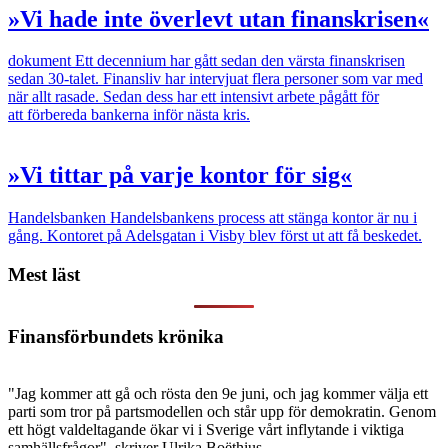
»Vi hade inte överlevt utan finanskrisen«
dokument
Ett decennium har gått sedan den värsta finanskrisen
sedan 30-talet. Finansliv har intervjuat flera personer som var med
när allt rasade. Sedan dess har ett intensivt arbete pågått för
att förbereda bankerna inför nästa kris.
»Vi tittar på varje kontor för sig«
Handelsbanken
Handelsbankens process att stänga kontor är nu i
gång. Kontoret på Adelsgatan i Visby blev först ut att få beskedet.
Mest läst
Finansförbundets krönika
"Jag kommer att gå och rösta den 9e juni, och jag kommer välja ett
parti som tror på partsmodellen och står upp för demokratin. Genom
ett högt valdeltagande ökar vi i Sverige vårt inflytande i viktiga
samhällsfrågor", skriver Ulrika Boëthius.