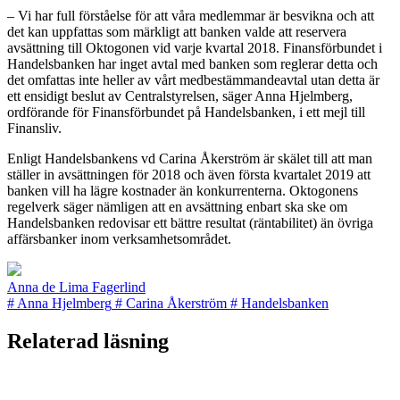
– Vi har full förståelse för att våra medlemmar är besvikna och att
det kan uppfattas som märkligt att banken valde att reservera
avsättning till Oktogonen vid varje kvartal 2018. Finansförbundet i
Handelsbanken har inget avtal med banken som reglerar detta och
det omfattas inte heller av vårt medbestämmandeavtal utan detta är
ett ensidigt beslut av Centralstyrelsen, säger Anna Hjelmberg,
ordförande för Finansförbundet på Handelsbanken, i ett mejl till
Finansliv.
Enligt Handelsbankens vd Carina Åkerström är skälet till att man
ställer in avsättningen för 2018 och även första kvartalet 2019 att
banken vill ha lägre kostnader än konkurrenterna. Oktogonens
regelverk säger nämligen att en avsättning enbart ska ske om
Handelsbanken redovisar ett bättre resultat (räntabilitet) än övriga
affärsbanker inom verksamhetsområdet.
Anna de Lima Fagerlind
#
Anna Hjelmberg
#
Carina Åkerström
#
Handelsbanken
Relaterad läsning