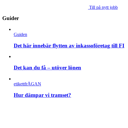
Till på nytt jobb
Guider
Guiden
Det här innebär flytten av inkassoföretag till FI
Det kan du få – utöver lönen
etikettfrÅGAN
Hur dämpar vi tramset?