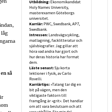
ngen
Utbildning:
Ekonomikandidat
Holy Names University,
masterexamen Göteborgs
universitet.
Karriär:
PWC, Swedbank, AP7,
tändan,
Swedbank.
 låg
Intressen:
Landsvägscykling,
ingarna
matlagning, facklitteratur och
självbiografier. Jag gillar att
höra vad andra har gjort och
hur deras historia har format
dem.
Läste senast:
Sju korta
 en så
lektioner i fysik, av Carlo
Rovelli.
Karriärtips:
»Talang tar dig en
bit på vägen, men den
viktigaste faktorn till
ir
framgång är »grit«. Det handlar
 som
om att vara beslutsam och att