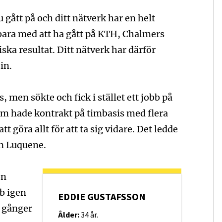
 gått på och ditt nätverk har en helt
 bara med att ha gått på KTH, Chalmers
ska resultat. Ditt nätverk har därför
in.
 men sökte och fick i stället ett jobb på
m hade kontrakt på timbasis med flera
t göra allt för att ta sig vidare. Det ledde
ån Luquene.
on
b igen
EDDIE GUSTAFSSON
 gånger
Ålder:
34 år.