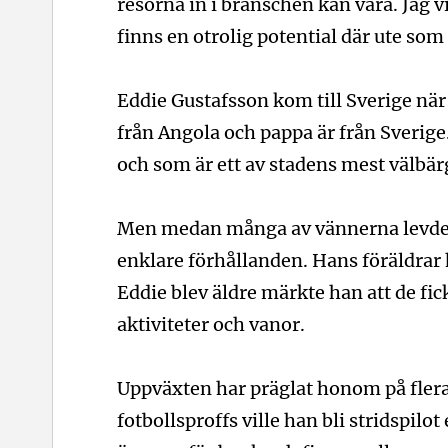
resorna in i branschen kan vara. Jag v
finns en otrolig potential där ute so
Eddie Gustafsson kom till Sverige n
från Angola och pappa är från Sverige
och som är ett av stadens mest välbä
Men medan många av vännerna levde
enklare förhållanden. Hans föräldrar 
Eddie blev äldre märkte han att de fick 
aktiviteter och vanor.
Uppväxten har präglat honom på flera s
fotbollsproffs ville han bli stridspilot