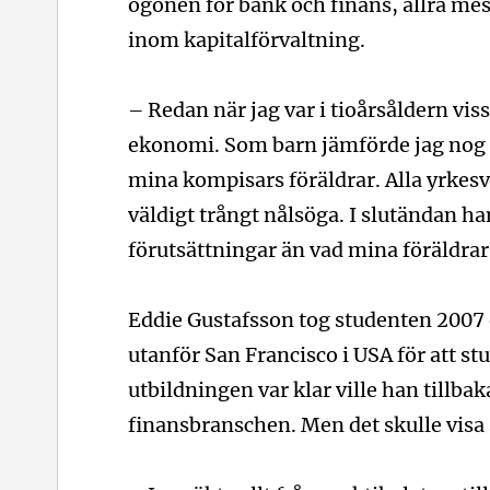
ögonen för bank och finans, allra mest
inom kapitalförvaltning.
– Redan när jag var i tioårsåldern viss
ekonomi. Som barn jämförde jag nog 
mina kompisars föräldrar. Alla yrkesval
väldigt trångt nålsöga. I slutändan ha
förutsättningar än vad mina föräldrar
Eddie Gustafsson tog studenten 2007 o
utanför San Francisco i USA för att s
utbildningen var klar ville han tillbaka
finansbranschen. Men det skulle visa s