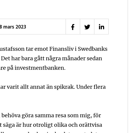
8 mars 2023
Dela på Facebook
Dela på Twitter
Dela på Linke
 Gustafsson tar emot Finansliv i Swedbanks
. Det har bara gått några månader sedan
re på investment­banken.
r varit allt annat än spikrak. Under flera
a behöva göra samma resa som mig, för
t säga är hur otroligt olika och orättvisa