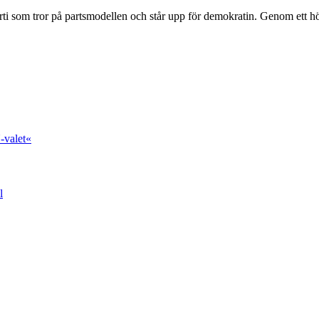
ti som tror på partsmodellen och står upp för demokratin. Genom ett hög
-valet«
l