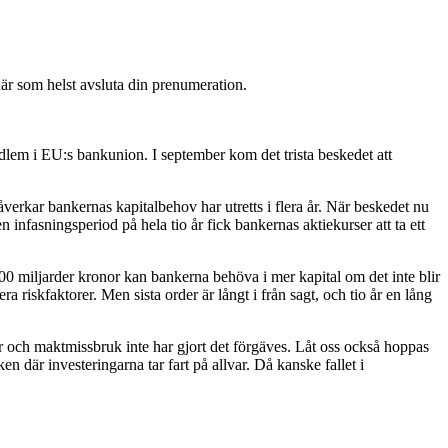
är som helst avsluta din prenumeration.
medlem i EU:s bankunion. I september kom det trista beskedet att
erkar bankernas kapitalbehov har utretts i flera år. När beskedet nu
 infasningsperiod på hela tio år fick bankernas aktiekurser att ta ett
200 miljarder kronor kan bankerna behöva i mer kapital om det inte blir
a riskfaktorer. Men sista order är långt i från sagt, och tio år en lång
er och maktmissbruk inte har gjort det förgäves. Låt oss också hoppas
n där investeringarna tar fart på allvar. Då kanske fallet i