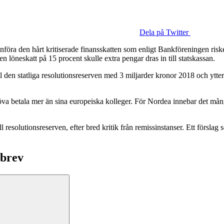
Dela på Twitter
t införa den hårt kritiserade finansskatten som enligt Bankföreningen ri
en löneskatt på 15 procent skulle extra pengar dras in till statskassan.
ill den statliga resolutionsreserven med 3 miljarder kronor 2018 och ytte
höva betala mer än sina europeiska kolleger. För Nordea innebar det må
ll resolutionsreserven, efter bred kritik från remissinstanser. Ett försl
sbrev