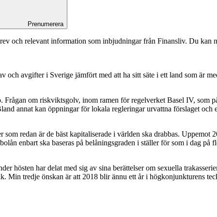
Prenumerera
rev och relevant information som inbjudningar från Finansliv. Du kan n
v och avgifter i Sverige jämfört med att ha sitt säte i ett land som är 
 Frågan om riskviktsgolv, inom ramen för regelverket Basel IV, som påv
Bland annat kan öppningar för lokala regleringar urvattna förslaget och en
nker som redan är de bäst kapitaliserade i världen ska drabbas. Uppemot 
bolån enbart ska baseras på belåningsgraden i ställer för som i dag på fler
der hösten har delat med sig av sina berättelser om sexuella trakasseri
. Min tredje önskan är att 2018 blir ännu ett år i högkonjunkturens tecke