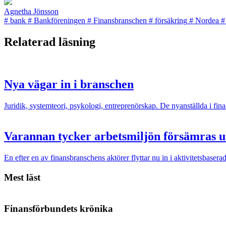
Agnetha Jönsson
#
bank
#
Bankföreningen
#
Finansbranschen
#
försäkring
#
Nordea
#
Relaterad läsning
Nya vägar in i branschen
Juridik, systemteori, psykologi, entreprenörskap. De nyanställda i fina
Varannan tycker arbetsmiljön försämras u
En efter en av finansbranschens aktörer flyttar nu in i aktivitetsbase
Mest läst
Finansförbundets krönika