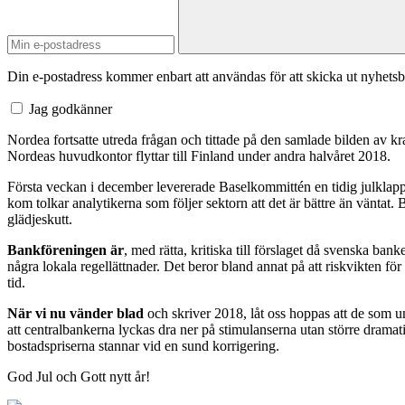
Din e-postadress kommer enbart att användas för att skicka ut nyhetsb
Jag godkänner
Nordea fortsatte utreda frågan och tittade på den samlade bilden av kra
Nordeas huvudkontor flyttar till Finland under andra halvåret 2018.
Första veckan i december levererade Baselkommittén en tidig julklapp.
kom tolkar analytikerna som följer sektorn att det är bättre än väntat. 
glädjeskutt.
Bankföreningen är
, med rätta, kritiska till förslaget då svenska ba
några lokala regellättnader. Det beror bland annat på att riskvikten för 
tid.
När vi nu vänder blad
och skriver 2018, låt oss hoppas att de som un
att centralbankerna lyckas dra ner på stimulanserna utan större dramatik
bostadspriserna stannar vid en sund korrigering.
God Jul och Gott nytt år!