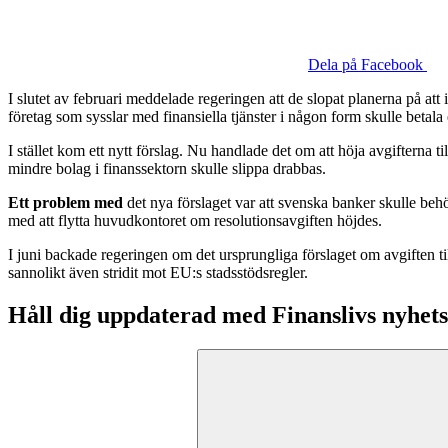
Dela på Facebook
I slutet av februari meddelade regeringen att de slopat planerna på at
företag som sysslar med finansiella tjänster i någon form skulle betala 
I stället kom ett nytt förslag. Nu handlade det om att höja avgifterna t
mindre bolag i finanssektorn skulle slippa drabbas.
Ett problem med
det nya förslaget var att svenska banker skulle be
med att flytta huvudkontoret om resolutionsavgiften höjdes.
I juni backade regeringen om det ursprungliga förslaget om avgiften ti
sannolikt även stridit mot EU:s stadsstödsregler.
Håll dig uppdaterad med Finanslivs nyhet