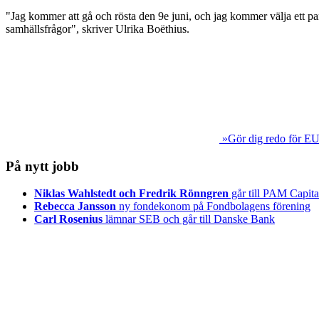
"Jag kommer att gå och rösta den 9e juni, och jag kommer välja ett par
samhällsfrågor", skriver Ulrika Boëthius.
»Gör dig redo för EU
På nytt jobb
Niklas Wahlstedt och Fredrik Rönngren
går till PAM Capita
Rebecca Jansson
ny fondekonom på Fondbolagens förening
Carl Rosenius
lämnar SEB och går till Danske Bank