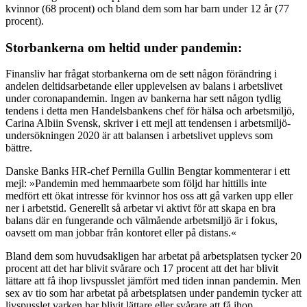
kvinnor (68 procent) och bland dem som har barn under 12 år (77
procent).
Storbankerna om heltid under pandemin:
Finansliv har frågat storbankerna om de sett någon förändring i
andelen deltidsarbetande eller upplevelsen av balans i arbetslivet
under coronapandemin. Ingen av bankerna har sett någon tydlig
tendens i detta men Handelsbankens chef för hälsa och arbetsmiljö,
Carina Albiin Svensk, skriver i ett mejl att tendensen i arbetsmiljö­
undersökningen 2020 är att balansen i arbetslivet upplevs som
bättre.
Danske Banks HR-chef Pernilla Gullin Bengtar kommenterar i ett
mejl: »Pandemin med hemmaarbete som följd har hittills inte
medfört ett ökat intresse för kvinnor hos oss att gå varken upp eller
ner i arbetstid. Generellt så arbetar vi aktivt för att skapa en bra
balans där en fungerande och välmående arbetsmiljö är i fokus,
oavsett om man jobbar från kontoret eller på distans.«
Bland dem som huvudsakligen har arbetat på arbetsplatsen tycker 20
procent att det har blivit svårare och 17 procent att det har blivit
lättare att få ihop livspusslet jämfört med tiden innan pandemin. Men
sex av tio som har arbetat på arbetsplatsen under pandemin tycker att
livspusslet varken har blivit lättare eller svårare att få ihop.