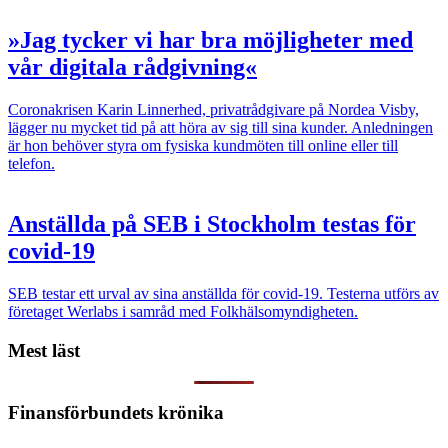
»Jag tycker vi har bra möjligheter med
vår digitala rådgivning«
Coronakrisen
Karin Linnerhed, privatråd­givare på Nordea Visby,
lägger nu mycket tid på att höra av sig till sina kunder. Anledningen
är hon behöver styra om fysiska kundmöten till online eller till
telefon.
Anställda på SEB i Stockholm testas för
covid-19
SEB testar ett urval av sina anställda för covid-19. Testerna utförs av
företaget Werlabs i samråd med Folkhälsomyndigheten.
Mest läst
Finansförbundets krönika