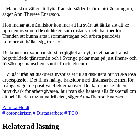
– Människor väljer att flytta från storstäder i större utsträckning nu,
säger Ann-Therese Enarsson.
Hon menar att människor kommer att ha svårt att tänka sig att ge
upp den nyvunna flexibiliteten som distansarbete har medfört.
Trenden att kunna sitta i sommarstugan och arbeta periodvis
kommer att hålla i sig, tror hon.
De branscher som har störst möjlighet att nyttja det här är främst
högutbildade tjänstemän och i Sverige pekar man på just finans- och
försäkringsbranschen, samt IT och telecom.
– Vi går ifrån att diskutera livspusslet till att diskutera hur vi ska lösa
arbetspusslet. Det finns många baksidor med distansarbete men för
många väger de positiva effekterna över. Det kan kanske bli en
huvudvärk för arbetsgivaren, hur man ska hantera alla önske­mål om
att behålla den nyvunna friheten, säger Ann-Therese Enarsson.
Annika Heldt
#
coronakrisen
#
Distansarbete
#
TCO
Relaterad läsning