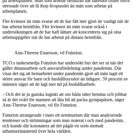
på arbetsplatsen. Män som arbetar hemifrån har däremot oftare blivit
stressade över att få ihop livspusslet än män som arbetar på
arbetsplatsen.
Fler kvinnor än män svarar att de har fått mer gjort än vanligt när de
har arbetat hemifrån. Fler kvinnor än män svarar också i
undersökningen att de har haft lättare att koncentrera sig på sina
arbetsuppgifter när de har arbetat på distans hemifrån.
Ann-Therese Enarsson, vd Futurion.
TCO:s tankesmedja Futurion har undersökt hur det ser ut när det
gäller distansarbete och ansvarsfördelning under pandemin. Där
visar det sig att hemarbetet under pandemin gjort att män tagit ett
större ansvar för barn och hushållssysslor än tidigare. 59 procent av
männen säger att de lagt mer tid på hushållsarbete.
– Och det är ju ganska logiskt att om båda sitter hemma och jobbar
så är det svårt för mannen att låta bli att packa gympapåsen, säger
Ann-Therese Enarsson, vd för Futurion.
Futurion arrangerade i mars ett seminarium där man analyserade
tendenser och strömningar som man noterat i och med pandemin,
och kunde där konstatera att det pågår en sorts motsatt
urbaniseringstrend över hela världen.