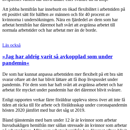
Att jobba hemifrån har inneburit en ökad flexibilitet i arbets­tiden på
ett positivt sätt för hälften av männen och för 40 procent av
kvinnorna i undersökningen. Nära en fjärdedel av dem som har
arbetat hemifrån har däremot haft svårt att avgränsa arbetet till
normala arbetstider och har arbetat mer än de borde.
Läs också
»Jag har aldrig varit så avkopplad som under
pandemin«
De som har kunnat anpassa arbetstiden mer flexibelt på ett bra sätt
svarar oftare att det har blivit lättare att få ihop livspusslet under
pandemin. För dem som har haft svårt att avgränsa arbetet och har
arbetat för mycket under pandemin har det däremot blivit svårare.
Enligt rapporten verkar färre föräldrar uppleva stress över att inte få
tiden att räcka till för arbete och föräldraskap under corona­pandemin
hösten 2020 jämfört med hur det såg ut 2019.
Bland tjänstemän med barn under 12 år är kvinnor som arbetar
huvudsakligen hemifrån mer sällan stressade än kvinnor som arbetar