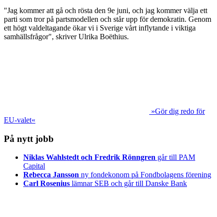
"Jag kommer att gå och rösta den 9e juni, och jag kommer välja ett
parti som tror på partsmodellen och står upp för demokratin. Genom
ett högt valdeltagande ökar vi i Sverige vårt inflytande i viktiga
samhällsfrågor", skriver Ulrika Boëthius.
»Gör dig redo för
EU-valet«
På nytt jobb
Niklas Wahlstedt och Fredrik Rönngren
går till PAM
Capital
Rebecca Jansson
ny fondekonom på Fondbolagens förening
Carl Rosenius
lämnar SEB och går till Danske Bank