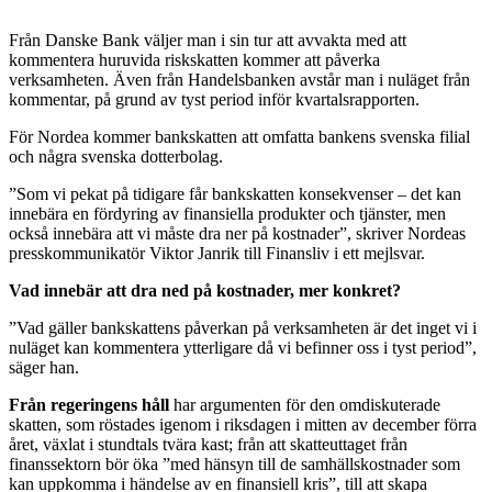
Från Danske Bank väljer man i sin tur att avvakta med att
kommentera huruvida riskskatten kommer att påverka
verksamheten. Även från Handelsbanken avstår man i nuläget från
kommentar, på grund av tyst period inför kvartalsrapporten.
För Nordea kommer bankskatten att omfatta bankens svenska filial
och några svenska dotterbolag.
”Som vi pekat på tidigare får bankskatten konsekvenser – det kan
innebära en fördyring av finansiella produkter och tjänster, men
också innebära att vi måste dra ner på kostnader”, skriver Nordeas
presskommunikatör Viktor Janrik till Finansliv i ett mejlsvar.
Vad innebär att dra ned på kostnader, mer konkret?
”Vad gäller bankskattens påverkan på verksamheten är det inget vi i
nuläget kan kommentera ytterligare då vi befinner oss i tyst period”,
säger han.
Från regeringens håll
har argumenten för den omdiskuterade
skatten, som röstades igenom i riksdagen i mitten av december förra
året, växlat i stundtals tvära kast; från att skatteuttaget från
finanssektorn bör öka ”med hänsyn till de samhällskostnader som
kan uppkomma i händelse av en finansiell kris”, till att skapa