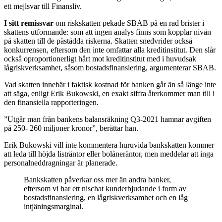
ett mejlsvar till Finansliv.
I sitt remissvar
om riskskatten pekade SBAB på en rad brister i
skattens utformande: som att ingen analys finns som kopplar nivån
på skatten till de påstådda riskerna. Skatten snedvrider också
konkurrensen, eftersom den inte omfattar alla kreditinstitut. Den slår
också oproportionerligt hårt mot kreditinstitut med i huvudsak
lågriskverksamhet, såsom bostadsfinansiering, argumenterar SBAB.
Vad skatten innebär i faktisk kostnad för banken går än så länge inte
att säga, enligt Erik Bukowski, en exakt siffra återkommer man till i
den finansiella rapporteringen.
”Utgår man från bankens balansräkning Q3-2021 hamnar avgiften
på 250- 260 miljoner kronor”, berättar han.
Erik Bukowski vill inte kommentera huruvida bankskatten kommer
att leda till höjda listräntor eller bolåneräntor, men meddelar att inga
personalneddragningar är planerade.
Bankskatten påverkar oss mer än andra banker,
eftersom vi har ett nischat kunderbjudande i form av
bostadsfinansiering, en lågriskverksamhet och en låg
intjäningsmarginal.