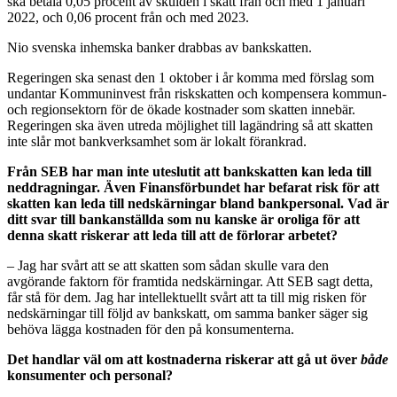
ska betala 0,05 procent av skulden i skatt från och med 1 januari
2022, och 0,06 procent från och med 2023.
Nio svenska inhemska banker drabbas av bankskatten.
Regeringen ska senast den 1 oktober i år komma med förslag som
undantar Kommuninvest från riskskatten och kompensera kommun-
och regionsektorn för de ökade kostnader som skatten innebär.
Regeringen ska även utreda möjlighet till lagändring så att skatten
inte slår mot bankverksamhet som är lokalt förankrad.
Från SEB har man inte uteslutit att bankskatten kan leda till
neddragningar. Även Finansförbundet har befarat risk för att
skatten kan leda till nedskärningar bland bankpersonal. Vad är
ditt svar till bankanställda som nu kanske är oroliga för att
denna skatt riskerar att leda till att de förlorar arbetet?
– Jag har svårt att se att skatten som sådan skulle vara den
avgörande faktorn för framtida nedskärningar. Att SEB sagt detta,
får stå för dem. Jag har intellektuellt svårt att ta till mig risken för
nedskärningar till följd av bankskatt, om samma banker säger sig
behöva lägga kostnaden för den på konsumenterna.
Det handlar väl om att kostnaderna riskerar att gå ut över
både
konsumenter och personal?