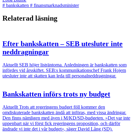
#
bankskatten
#
finansmarknadsminister
Relaterad läsning
Efter bankskatten – SEB utesluter inte
neddragningar
Aktuellt
SEB höjer listräntorna. Anledningen är bankskatten som
infördes vid årsskiftet. SEB:s kommunikationschef Frank Hojem
utesluter inte att skatten kan leda till personalneddragningar.
Bankskatten införs trots ny budget
Aktuellt
Trots att regeringens budget föll kommer den
omdiskuterade bankskatten ändå att införas, med vissa ändringar.
Den finns nämligen med även i M/KD/SD-budgeten. »Det var inte
uppenbart när vi först fick regeringens proposition, och därför
ändrade vi inte det i vår budget«, säger David Lång (SD).