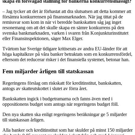
skapa en försvagad ställning för bankerna konkurrensmässigt?
– Jag tycker att det är förhastat att dra slutsatsen att detta kommer att
försämra konkurrensen på finansmarknaden. När jag tittat på de
remissvar som kom in när vi beredde bankskatten såg jag inget
resonemang om att det skulle skapa en sämre konkurrens på den
svenska bankmarknaden, varken i svaren från Konjunkturinstitutet
eller Finansinspektionen, säger Max Elger.
Tvärtom har Sverige tidigare kritiserats av andra EU-länder för att
höga kapitalkrav på våra banker betraktats som en konkurrensfördel,
eftersom det reducerar risker i det finansiella systemet, betonar han.
Fem miljarder årligen till statskassan
Regeringens förslag om riskskatt för kreditinstitut, bankskatten,
antogs av skatteutskottet i slutet av förra året.
Bankskatten ingick i budgetramarna och fanns även med i
oppositionens budget som antogs när regeringens budget föll.
Den nya skatten ska enligt regeringens beräkningar ge 5 miljarder
till statskassan årligen.
Alla banker och kreditinstitut som har skulder på minst 150 miljarder