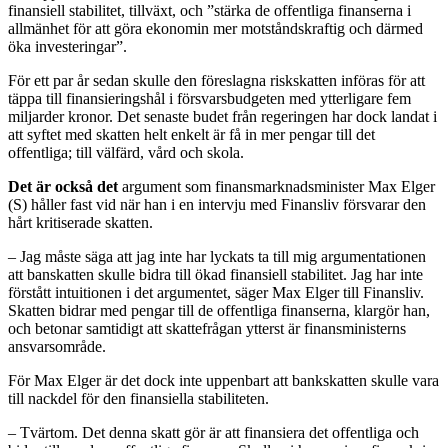
finansiell stabilitet, tillväxt, och ”stärka de offentliga finanserna i
allmänhet för att göra ekonomin mer motståndskraftig och därmed
öka investeringar”.
För ett par år sedan skulle den föreslagna riskskatten införas för att
täppa till finansieringshål i försvarsbudgeten med ytterligare fem
miljarder kronor. Det senaste budet från regeringen har dock landat i
att syftet med skatten helt enkelt är få in mer pengar till det
offentliga; till välfärd, vård och skola.
Det är också det
argument som finansmarknadsminister Max Elger
(S) håller fast vid när han i en intervju med Finansliv försvarar den
hårt kritiserade skatten.
– Jag måste säga att jag inte har lyckats ta till mig argumentationen
att banskatten skulle bidra till ökad finansiell stabilitet. Jag har inte
förstått intuitionen i det argumentet, säger Max Elger till Finansliv.
Skatten bidrar med pengar till de offentliga finanserna, klargör han,
och betonar samtidigt att skattefrågan ytterst är finansministerns
ansvarsområde.
För Max Elger är det dock inte uppenbart att bankskatten skulle vara
till nackdel för den finansiella stabiliteten.
– Tvärtom. Det denna skatt gör är att finansiera det offentliga och