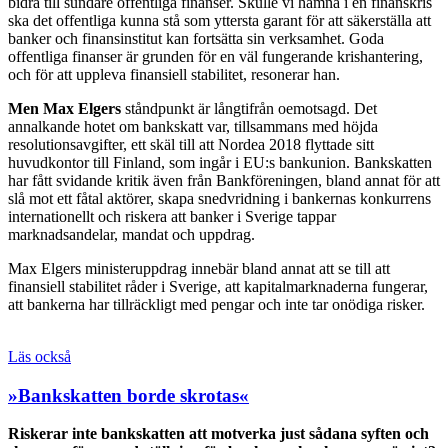
bidra till sundare offentliga finanser. Skulle vi hamna i en finanskris
ska det offentliga kunna stå som yttersta garant för att säkerställa att
banker och finansinstitut kan fortsätta sin verksamhet. Goda
offentliga finanser är grunden för en väl fungerande krishantering,
och för att uppleva finansiell stabilitet, resonerar han.
Men Max Elgers
ståndpunkt är långtifrån oemotsagd. Det
annalkande hotet om bankskatt var, tillsammans med höjda
resolutionsavgifter, ett skäl till att Nordea 2018 flyttade sitt
huvudkontor till Finland, som ingår i EU:s bankunion. Bankskatten
har fått svidande kritik även från Bankföreningen, bland annat för att
slå mot ett fåtal aktörer, skapa snedvridning i bankernas konkurrens
internationellt och riskera att banker i Sverige tappar
marknadsandelar, mandat och uppdrag.
Max Elgers ministeruppdrag innebär bland annat att se till att
finansiell stabilitet råder i Sverige, att kapitalmarknaderna fungerar,
att bankerna har tillräckligt med pengar och inte tar onödiga risker.
Läs också
»Bankskatten borde skrotas«
Riskerar inte bankskatten att motverka just sådana syften och