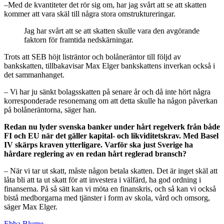
–Med de kvantiteter det rör sig om, har jag svårt att se att skatten
kommer att vara skäl till några stora omstruktureringar.
Jag har svårt att se att skatten skulle vara den avgörande
faktorn för framtida nedskärningar.
Trots att SEB höjt listräntor och bolåneräntor till följd av
bankskatten, tillbakavisar Max Elger bankskattens inverkan också i
det sammanhanget.
– Vi har ju sänkt bolagsskatten på senare år och då inte hört några
korresponderade resonemang om att detta skulle ha någon påverkan
på bolåneräntorna, säger han.
Redan nu lyder svenska banker under hårt regelverk från både
FI och EU när det gäller kapital- och likviditetskrav. Med Basel
IV skärps kraven ytterligare.
Varför ska just Sverige ha
hårdare reglering av en redan hårt reglerad bransch?
– När vi tar ut skatt, måste någon betala skatten. Det är inget skäl att
låta bli att ta ut skatt för att investera i välfärd, ha god ordning i
finanserna. På så sätt kan vi möta en finanskris, och så kan vi också
bistå medborgarna med tjänster i form av skola, vård och omsorg,
säger Max Elger.
Ebba Blume