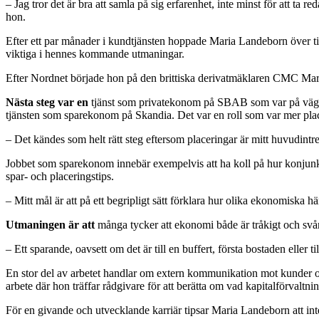
– Jag tror det är bra att samla på sig erfarenhet, inte minst för att ta 
hon.
Efter ett par månader i kundtjänsten hoppade Maria Landeborn över til
viktiga i hennes kommande utmaningar.
Efter Nordnet började hon på den brittiska derivatmäklaren CMC Mark
Nästa steg var en
tjänst som privatekonom på SBAB som var på väg at
tjänsten som sparekonom på Skandia. Det var en roll som var mer pla
– Det kändes som helt rätt steg eftersom placeringar är mitt huvudintre
Jobbet som sparekonom innebär exempelvis att ha koll på hur konjunkt
spar- och placeringstips.
– Mitt mål är att på ett begripligt sätt förklara hur olika ekonomisk
Utmaningen är att
många tycker att ekonomi både är tråkigt och svårt 
– Ett sparande, oavsett om det är till en buffert, första bostaden eller ti
En stor del av arbetet handlar om extern kommunikation mot kunder och
arbete där hon träffar rådgivare för att berätta om vad kapitalförvalt
För en givande och utvecklande karriär tipsar Maria Landeborn att inte