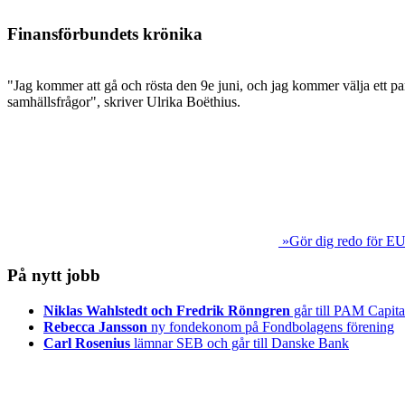
Finansförbundets krönika
"Jag kommer att gå och rösta den 9e juni, och jag kommer välja ett par
samhällsfrågor", skriver Ulrika Boëthius.
»Gör dig redo för EU
På nytt jobb
Niklas Wahlstedt och Fredrik Rönngren
går till PAM Capita
Rebecca Jansson
ny fondekonom på Fondbolagens förening
Carl Rosenius
lämnar SEB och går till Danske Bank