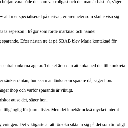
rån början vara både det som var roligast och det man är bäst på, säger
llt mer specialiserad på derivat, erfarenheter som skulle visa sig
s talesperson i frågor som rörde marknad och handel.
 sparande. Efter nästan tre år på SBAB blev Maria kontaktad för
ntralbankerna agerar. Tricket är sedan att koka ned det till konkreta
ler sänker räntan, hur ska man tänka som sparare då, säger hon.
änger ihop och varför sparande är viktigt.
niskor att se det, säger hon.
tillgänglig för journalister. Men det innebär också mycket internt
ningen. Det viktigaste är att försöka sikta in sig på det som är roligt