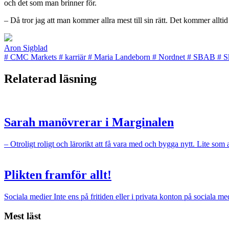
och det som man brinner för.
– Då tror jag att man kommer allra mest till sin rätt. Det kommer alltid at
Aron Sigblad
#
CMC Markets
#
karriär
#
Maria Landeborn
#
Nordnet
#
SBAB
#
S
Relaterad läsning
Sarah manövrerar i Marginalen
– Otroligt roligt och lärorikt att få vara med och bygga nytt. Lite som 
Plikten framför allt!
Sociala medier
Inte ens på fritiden eller i privata konton på sociala med
Mest läst