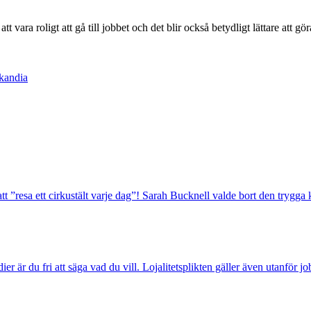
t vara roligt att gå till jobbet och det blir också betydligt lättare att gö
kandia
att ”resa ett cirkustält varje dag”! Sarah Bucknell valde bort den trygga
ier är du fri att säga vad du vill. Lojalitetsplikten gäller även utanför jo