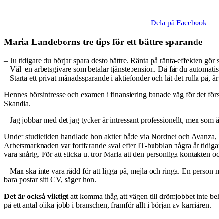
Dela på Facebook
Maria Landeborns tre tips för ett bättre sparande
– Ju tidigare du börjar spara desto bättre. Ränta på ränta-effekten gör 
– Välj en arbetsgivare som betalar tjänstepension. Då får du automatisk
– Starta ett privat månadssparande i aktiefonder och låt det rulla på, år 
Hennes börsintresse och examen i finansiering banade väg för det förs
Skandia.
– Jag jobbar med det jag tycker är intressant professionellt, men som äv
Under studietiden handlade hon aktier både via Nordnet och Avanza, oc
Arbetsmarknaden var fortfarande sval efter IT-bubblan några år tidiga
vara snårig. För att sticka ut tror Maria att den personliga kontakten 
– Man ska inte vara rädd för att ligga på, mejla och ringa. En person m
bara postar sitt CV, säger hon.
Det är också viktigt
att komma ihåg att vägen till drömjobbet inte be
på ett antal olika jobb i branschen, framför allt i början av karriären.