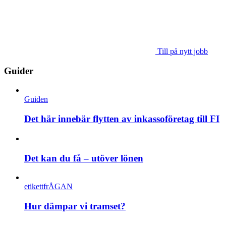
Till på nytt jobb
Guider
Guiden
Det här innebär flytten av inkassoföretag till FI
Det kan du få – utöver lönen
etikettfrÅGAN
Hur dämpar vi tramset?