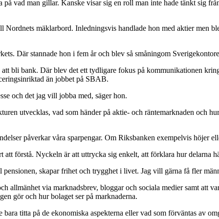
reda på vad man gillar. Kanske visar sig en roll man inte hade tänkt sig f
l Nordnets mäklarbord. Inledningsvis handlade hon med aktier men blev a
ets. Där stannade hon i fem år och blev så småningom Sverigekontoret
t bli bank. Där blev det ett tydligare fokus på kommunikationen kring
ceringsinriktad än jobbet på SBAB.
sse och det jag vill jobba med, säger hon.
uren utvecklas, vad som händer på aktie- och räntemarknaden och hur ce
a händelser påverkar våra sparpengar. Om Riksbanken exempelvis höjer el
att förstå. Nyckeln är att uttrycka sig enkelt, att förklara hur delarna h
ll pensionen, skapar frihet och trygghet i livet. Jag vill gärna få fler män
 allmänhet via marknadsbrev, bloggar och sociala medier samt att vara 
ningen gör och hur bolaget ser på marknaderna.
 bara titta på de ekonomiska aspekterna eller vad som förväntas av omgiv