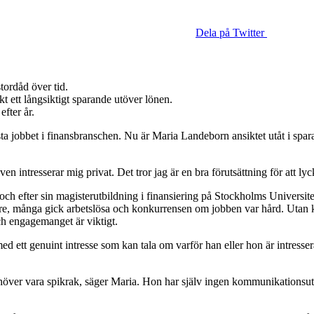
Dela på Twitter
stordåd över tid.
t ett långsiktigt sparande utöver lönen.
efter år.
ta jobbet i finansbranschen. Nu är Maria Landeborn ansiktet utåt i spara
en intresserar mig privat. Det tror jag är en bra förutsättning för att l
h efter sin magisterutbildning i finansiering på Stockholms Universite
re, många gick arbetslösa och konkurrensen om jobben var hård. Utan kon
och engagemanget är viktigt.
ed ett genuint intresse som kan tala om varför han eller hon är intresse
höver vara spikrak, säger Maria. Hon har själv ingen kommunikationsutb